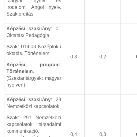
Magyar nyelv és
irodalom. Angol nyelv.
Szakfordítás
Képzési szakirány:
01
Oktatás/ Pedagógia
Szak:
014.03
Középfokú
oktatás. Történelem
0,3
0,2
Képzési program:
Történelem.
(Szaktantárgyak: magyar
nyelven)
Képzési szakirány:
29
Nemzetközi kapcsolatok
Szak:
291
Nemzetközi
kapcsolatok, társadalmi
kommunikáció,
0,4
0,3