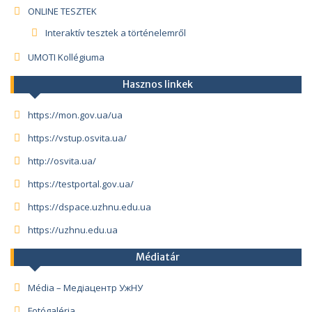
ONLINE TESZTEK
Interaktív tesztek a történelemről
UMOTI Kollégiuma
Hasznos linkek
https://mon.gov.ua/ua
https://vstup.osvita.ua/
http://osvita.ua/
https://testportal.gov.ua/
https://dspace.uzhnu.edu.ua
https://uzhnu.edu.ua
Médiatár
Média – Медіацентр УжНУ
Fotógaléria