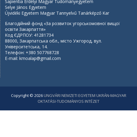
Sapientia Erdélyi Magyar Tudományegyetem
Selye János Egyetem
Újvidéki Egyetem Magyar Tannyelvű Tanárképző Kar
Благодійний фонд «За розвиток угорськомовної вищої
освіти Закарпаття»
Код ЄДРПОУ: 41281734
88000, Закарпатська обл., місто Ужгород, вул.
Університетська, 14.
Телефон: +380 507768728
E-mail:
kmoalap@gmail.com
Copyright © 2026
UNGVÁRI NEMZETI EGYETEM UKRÁN-MAGYAR
OKTATÁSI-TUDOMÁNYOS INTÉZET