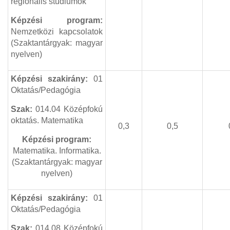
regionális stúdiumok
Képzési program:
Nemzetközi kapcsolatok
(Szaktantárgyak: magyar
nyelven)
Képzési szakirány:
01
Oktatás/Pedagógia
Szak:
014.04
Középfokú
oktatás. Matematika
0,3
0,5
Képzési program:
Matematika. Informatika.
(Szaktantárgyak: magyar
nyelven)
Képzési szakirány:
01
Oktatás/Pedagógia
Szak:
014.0
8
Középfokú