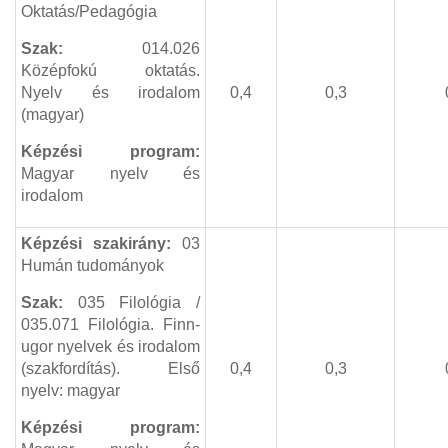
Oktatás/Pedagógia
Szak:
014
.026
Középfokú oktatás.
Nyelv és irodalom
0,4
0,3
(magyar)
Képzési program:
Magyar nyelv és
irodalom
Képzési szakirány:
03
Humán tudományok
Szak:
035
Filológia
/
035.071
Filológia. Finn-
ugor nyelvek és irodalom
(szakfordítás). Első
0,4
0,3
nyelv: magyar
Képzési program: