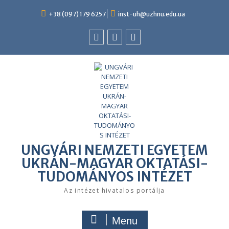
Skip
to
+38 (097) 179 6257
inst-uh@uzhnu.edu.ua
content
Facebook
youtube
instagram
UNGVÁRI NEMZETI EGYETEM
UKRÁN-MAGYAR OKTATÁSI-
TUDOMÁNYOS INTÉZET
Az intézet hivatalos portálja
Menu