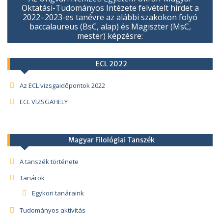
Oktatási-Tudományos Intézete felvételt hirdet a
2022–2023-es tanévre az alábbi szakokon folyó
baccalaureus (BsC, alap) és Magiszter (MsC,
mester) képzésre:
ECL 2022
Az ECL vizsgaidőpontok 2022
ECL VIZSGAHELY
Magyar Filológiai Tanszék
A tanszék története
Tanárok
Egykori tanáraink
Tudományos aktivitás