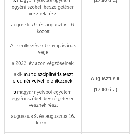
s
magyar nyelvből egyetemi
(17.00 óra)
egyéni szóbeli beszélgetésen
vesznek részt
augusztus 9. és augusztus 16.
között
A jelentkezések benyújtásának
vége
a 2022. év azon végzőseinek,
akik
multidiszciplináris teszt
Augusztus 8.
eredményeivel
jelentkeznek,
(17.00 óra)
s
magyar nyelvből egyetemi
egyéni szóbeli beszélgetésen
vesznek részt
augusztus 9. és augusztus 16.
között.