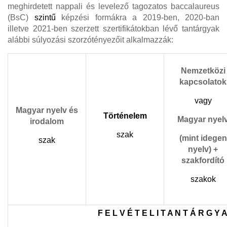
meghirdetett nappali és levelező tagozatos baccalaureus
(BsC)
szintű
képzési formákra a
2019-ben, 2020-ban
illetve 2021-ben szerzett szertifikátokban lévő
tantárgyak
alábbi súlyozási szorzótényezőit alkalmazzák:
Nemzetközi
kapcsolatok
vagy
Magyar nyelv és
Történelem
Magyar nyel
irodalom
szak
(mint idegen
szak
nyelv) +
szakfordító
szakok
F E L V É T E L I T A N T Á R G Y 