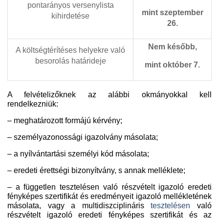
pontarányos versenylista
mint szeptember
kihirdetése
26.
Nem később,
A költségtérítéses helyekre való
besorolás határideje
mint október 7.
A felvételizőknek az alábbi okmányokkal kell
rendelkezniük:
– meghatározott formájú kérvény;
– személyazonossági igazolvány másolata;
–
a nyílvántartási személyi kód másolata;
– eredeti érettségi bizonyítvány, s annak melléklete;
–
a független tesztelésen való részvételt igazoló eredeti
fényképes szertifikát és eredményeit igazoló mellékletének
másolata, vagy a
multidiszciplináris
tesztelésen
való
részvételt igazoló eredeti fényképes szertifikát és az