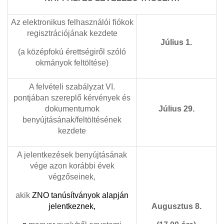
Az elektronikus felhasználói fiókok
regisztrációjának kezdete
Július 1.
(a középfokú érettségiről szóló
okmányok feltöltése)
A felvételi szabályzat VI.
pontjában szereplő kérvények és
dokumentumok
Július 29.
benyújtásának/feltöltésének
kezdete
A jelentkezések benyújtásának
vége azon korábbi évek
végzőseinek,
akik
ZNO tanúsítványok
alapján
jelentkeznek,
Augusztus 8.