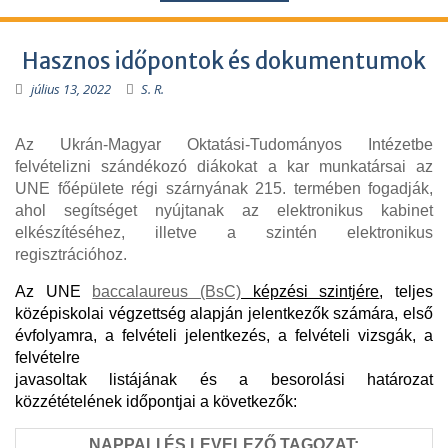
Hasznos időpontok és dokumentumok
július 13, 2022
S. R.
Az Ukrán-Magyar Oktatási-Tudományos Intézetbe
felvételizni szándékozó diákokat a kar munkatársai az
UNE főépülete régi szárnyának 215. termében fogadják,
ahol segítséget nyújtanak az elektronikus kabinet
elkészítéséhez, illetve a szintén elektronikus
regisztrációhoz.
Az UNE
baccalaureus (BsC)
képzési szintjére
, teljes
középiskolai végzettség alapján jelentkezők
számára,
első
évfolyamra,
a felvételi jelentkezés, a felvételi vizsgák, a
felvételre
javasoltak listájának és a besorolási határozat
közzétételének időpontjai a következők:
NAPPALI
É
S LEVELEZ
Ő
TAGOZAT: