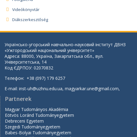
Videókönyvtár
Diákszerkesztőség
Українсько-угорський навчально-науковий інститут ДВНЗ
«Ужгородський національний університет»
Адреса: 88000, Україна, Закарпатська обл., вул.
Університетська, 14
Код ЄДРПОУ: 02070832
Телефон: +38 (097) 179 6257
E-mail:
inst-uh@uzhnu.edu.ua
,
magyarkar.une@gmail.com
,
Partnerek
Magyar Tudományos Akadémia
Eötvös Loránd Tudományegyetem
Debreceni Egyetem
Szegedi Tudományegyetem
Babes-Bolyai Tudományegyetem