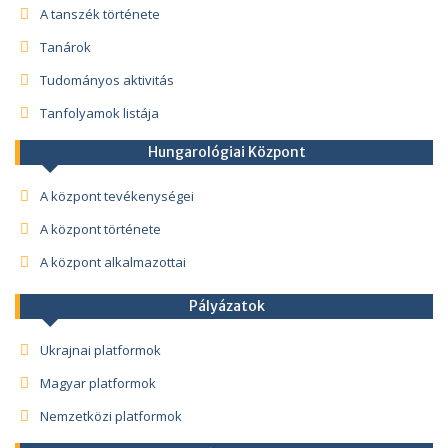
A tanszék története
Tanárok
Tudományos aktivitás
Tanfolyamok listája
Hungarológiai Központ
A központ tevékenységei
A központ története
A központ alkalmazottai
Pályázatok
Ukrajnai platformok
Magyar platformok
Nemzetközi platformok