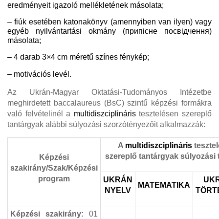
eredményeit igazoló mellékletének másolata;
–
fiúk eset
é
ben
katonakönyv (amennyiben van ilyen) vagy
egyéb nyilvántartási okmány (
припісне посвідчення
)
másolata;
– 4 darab 3×4 cm méretű színes fénykép;
–
motivációs levél.
Az Ukrán-Magyar Oktatási-Tudományos Intézetbe
meghirdetett baccalaureus (BsC) szintű képzési formákra
való felvételinél a
multidiszciplináris
tesztelésen szereplő
tantárgyak alábbi súlyozási szorzótényezőit alkalmazzák:
A
multidiszciplináris
teszte
szereplő tantárgyak súlyozási 
Képzési
szakirány/Szak/Képzési
program
UKRÁN
UK
MATEMATIKA
NYELV
TÖRT
Képzési szakirány:
01