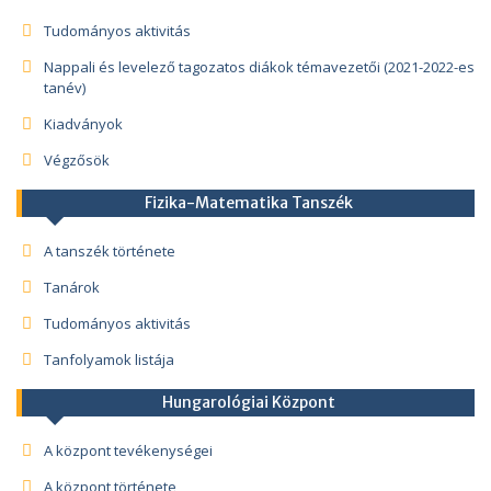
Tudományos aktivitás
Nappali és levelező tagozatos diákok témavezetői (2021-2022-es
tanév)
Kiadványok
Végzősök
Fizika-Matematika Tanszék
A tanszék története
Tanárok
Tudományos aktivitás
Tanfolyamok listája
Hungarológiai Központ
A központ tevékenységei
A központ története