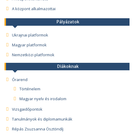
A központ alkalmazottai
Pályázatok
Ukrajnai platformok
Magyar platformok
Nemzetközi platformok
Diákoknak
Órarend
Történelem
Magyar nyelv és irodalom
Vizsgaidőpontok
Tanulmányok és diplomamunkák
Répás Zsuzsanna Ösztöndíj