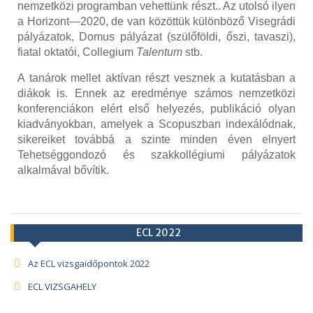
nemzetközi programban vehettünk részt.
. Az utolsó ilyen
a Horizont—2020, de van közöttük különböző Visegrádi
pályázatok, Domus pályázat (szülőföldi, őszi, tavaszi),
f
iatal oktatói, Collegium
Talentum
stb.
A tanárok mellet aktívan részt vesznek a kutatásban a
diákok is. Ennek az eredménye számos nemzetközi
konferenciákon elért első helyezés, publikáció olyan
kiadványokban
,
amelyek a Scopuszban indexálódnak,
sikereiket továbbá
a szinte minden éven elnyert
Tehetséggondozó és szakkollégiumi pályázatok
alkalmával bővítik
.
ECL 2022
Az ECL vizsgaidőpontok 2022
ECL VIZSGAHELY