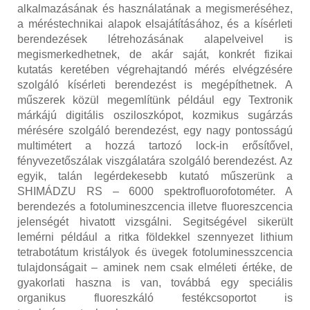
alkalmazásának és használatának a megismerésé
hez
,
a méréstechnikai alapok elsajátításához, és a kísérleti
berendezések létrehozásának alapelveivel is
megismerkedhetnek, de akár saját, konkrét fizikai
kutatás keretében végrehajtandó mérés elvégzésére
szolgáló kísérleti berendezést is megépíthetnek. A
műszerek közül megemlítünk például egy Textronik
márkájú digitális osziloszkópot, kozmikus sugárzás
mérésére szolgáló berendezést, egy nagy pontosságú
multimétert a hozzá tartozó lock-in erősítővel,
fényvezetőszálak viszgálatára szolgáló berendezést. Az
egyik, talán legérdekesebb kutató műszerünk a
SHIMÁDZU RS – 6000 spektrofluorofotométer. A
berendezés a fotolumineszcencia illetve fluoreszcencia
jelenségét hivatott vizsgálni. Segitségével sikerült
lemérni például a ritka földekkel szennyezet lithium
tetrabotátum kristályok és üvegek fotoluminesszcencia
tulajdonságait – aminek nem csak elméleti értéke
,
de
gyakorlati haszna is van, továbbá egy speciális
organikus fluoreszkáló festékcsoportot is