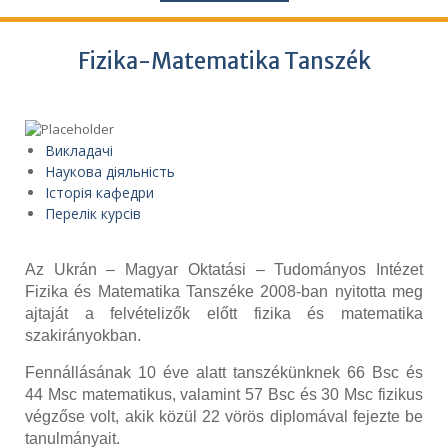
Fizika-Matematika Tanszék
Викладачі
Наукова діяльність
Історія кафедри
Перелік курсів
Az Ukrán – Magyar Oktatási – Tudományos Intézet
Fizika és Matematika Tanszéke 2008-ban nyitotta meg
ajtaját a felvételizők előtt fizika és matematika
szakirányokban.
Fennállásának 10 éve alatt tanszékünknek 66 Bsc és
44 Msc matematikus, valamint 57 Bsc és 30 Msc fizikus
végzőse volt, akik közül 22 vörös diplomával fejezte be
tanulmányait.