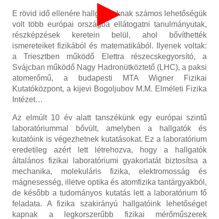
►
E rövid idő ellenére hallgatóinknak számos lehetőségük
volt több európai országba ellátogatni tanulmányutak,
részképzések keretein belül, ahol bővíthették
ismereteiket fizikából és matematikából. Ilyenek voltak:
a Triesztben működő Elettra részecskegyorsító, a
Svájcban működő Nagy Hadronütköztető (LHC), a paksi
atomerőmű, a budapesti MTA Wigner Fizikai
Kutatóközpont, a kijevi Bogoljubov M.M. Elméleti Fizika
Intézet…
Az elmúlt 10 év alatt tanszékünk egy európai szintű
laboratóriummal bővült
,
amelyben a hallgatók
és
kutatóink is végezhetnek kutatásokat. Ez a laboratórium
eredetileg azért lett létrehozva, hogy a hallgatók
általános fizikai laboratóriumi gyakorlatát biztosítsa a
mechanika, molekuláris fizika, elektromosság és
mágnesesség
,
illetve optika és atomfizika tantárgyakból,
de később a tudományos kutatás lett a laboratórium fő
feladata. A fizika szakirányú hallgatóink lehetőséget
kapnak a legkorszerűbb fizikai mérőműszerek