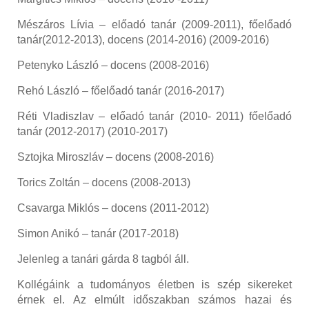
Mészáros Lívia
– előadó tanár (2009-2011), főelőadó
tanár(2012-2013), docens (2014-2016)
(2009-2016)
Petenyko L
á
szl
ó –
docens
(2008-2016)
Reh
ó
L
á
szl
ó –
f
ő
el
ő
ad
ó
tan
á
r
(2016-2017)
R
é
ti Vladiszlav
–
el
ő
ad
ó
tan
á
r
(2010- 2011)
f
ő
el
ő
ad
ó
tan
á
r
(2012-2017)
(2010-2017)
Sztojka Miroszláv
– docens
(20
08
-2016)
Torics Zoltán
– docens
(2008-2013)
Csavarga Miklós
– docens
(2011-2012)
Simon Anikó
– tanár
(2017-2018)
Jelenleg a tanári gárda 8 tagból áll.
Kollégáink
a tudományos életben is szép sikereket
érnek el
.
Az elmúlt időszakban számos hazai és