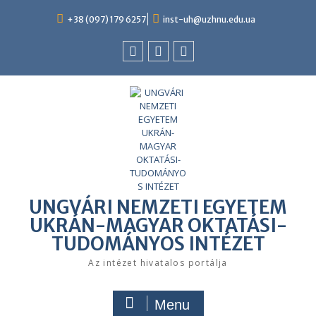
+38 (097) 179 6257
inst-uh@uzhnu.edu.ua
UNGVÁRI NEMZETI EGYETEM
UKRÁN-MAGYAR OKTATÁSI-
TUDOMÁNYOS INTÉZET
Az intézet hivatalos portálja
Menu