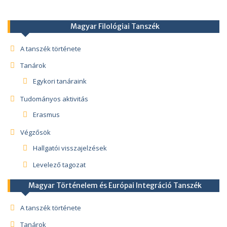
Magyar Filológiai Tanszék
A tanszék története
Tanárok
Egykori tanáraink
Tudományos aktivitás
Erasmus
Végzősök
Hallgatói visszajelzések
Levelező tagozat
Magyar Történelem és Európai Integráció Tanszék
A tanszék története
Tanárok