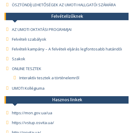
ÖSZTÖNDÍJ LEHETŐSÉGEK AZ UMOTI HALLGATÓI SZÁMÁRA
Felvételizőknek
AZ UMOTI OKTATÁSI PROGRAMJAI
Felvételi szabályok
Felvételi kampány – A felvételi eljárás legfontosabb határidői
Szakok
ONLINE TESZTEK
Interaktív tesztek a történelemről
UMOTI Kollégiuma
Hasznos linkek
https://mon.gov.ua/ua
https://vstup.osvita.ua/
http://osvita.ua/