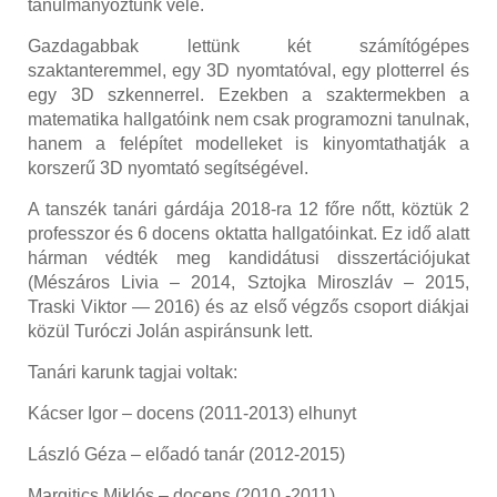
tanulmányoztunk vele.
Gazdagabbak lettünk két számítógép
es
szaktan
teremmel, egy 3D nyomtatóval, egy plotterrel és
egy 3D szkennerrel. Ezekben a szaktermekben a
matematika hallgatóink nem csak programozni tanulnak,
hanem a felépítet modelleket
is
kinyomtathatják a
korszerű 3D nyomtató segítségével.
A tanszék tanári gárdája 2018-ra 12 főre nőtt, köztük 2
professzor és 6 docens
oktatta hallgatóinkat
. Ez idő alatt
hárman védték meg kandidátusi disszertációjukat
(Mészáros Livia – 2014, Sztojka Miroszláv – 2015,
Traski Viktor — 2016) és
az első végzős csoport diákjai
közül Turóczi Jolán aspiránsunk lett
.
Tanári karunk tagjai voltak:
Kácser Igor
–
docens
(2011-2013)
elhunyt
László Géza
– előadó tanár
(2012-2015)
Margitics Miklós
– docens
(20
10
-2011)