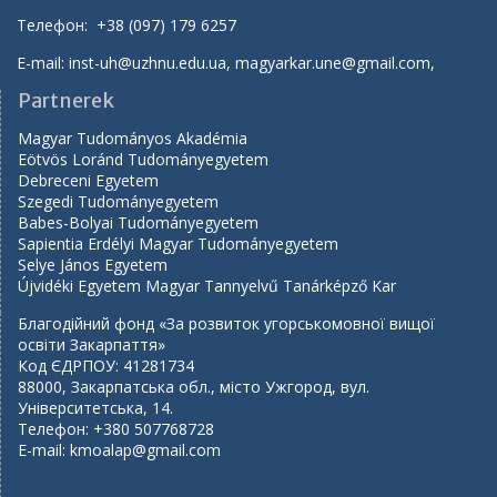
Телефон: +38 (097) 179 6257
E-mail:
inst-uh@uzhnu.edu.ua
,
magyarkar.une@gmail.com
,
Partnerek
Magyar Tudományos Akadémia
Eötvös Loránd Tudományegyetem
Debreceni Egyetem
Szegedi Tudományegyetem
Babes-Bolyai Tudományegyetem
Sapientia Erdélyi Magyar Tudományegyetem
Selye János Egyetem
Újvidéki Egyetem Magyar Tannyelvű Tanárképző Kar
Благодійний фонд «За розвиток угорськомовної вищої
освіти Закарпаття»
Код ЄДРПОУ: 41281734
88000, Закарпатська обл., місто Ужгород, вул.
Університетська, 14.
Телефон: +380 507768728
E-mail:
kmoalap@gmail.com