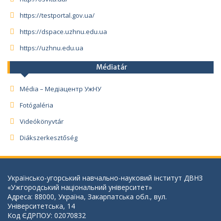
https://testportal.gov.ua/
https://dspace.uzhnu.edu.ua
https://uzhnu.edu.ua
Médiatár
Média – Медіацентр УжНУ
Fotógaléria
Videókönyvtár
Diákszerkesztőség
Українсько-угорський навчально-науковий інститут ДВНЗ
«Ужгородський національний університет»
Адреса: 88000, Україна, Закарпатська обл., вул.
Університетська, 14
Код ЄДРПОУ: 02070832