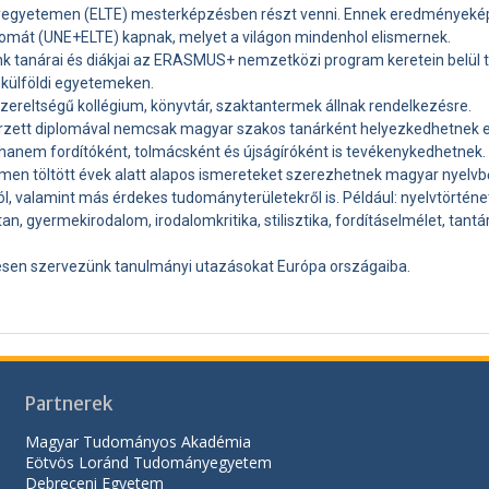
gyetemen (ELTE) mesterképzésben részt venni. Ennek eredményeké
lomát (UNE+ELTE) kapnak, melyet a világon mindenhol elismernek.
k tanárai és diákjai az ERASMUS+ nemzetközi program keretein belül 
 külföldi egyetemeken.
szereltségű kollégium, könyvtár, szaktantermek állnak rendelkezésre.
zett diplomával nemcsak magyar szakos tanárként helyezkedhetnek el
 hanem fordítóként, tolmácsként és újságíróként is tevékenykedhetnek.
en töltött évek alatt alapos ismereteket szerezhetnek magyar nyelvb
l, valamint más érdekes tudományterületekről is. Például: nyelvtörténet,
tan, gyermekirodalom, irodalomkritika, stilisztika, fordításelmélet, tan
sen szervezünk tanulmányi utazásokat Európa országaiba.
Partnerek
Magyar Tudományos Akadémia
Eötvös Loránd Tudományegyetem
Debreceni Egyetem