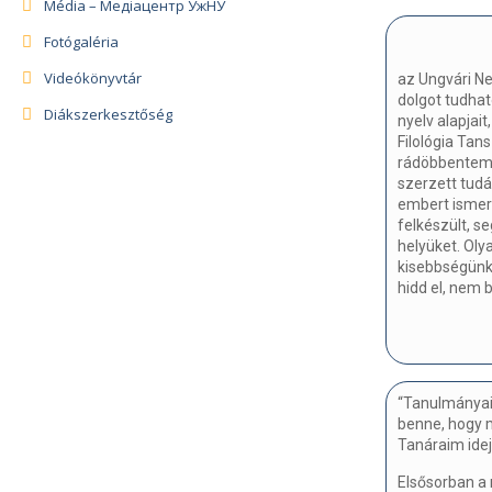
Média – Медіацентр УжНУ
Fotógaléria
Videókönyvtár
az Ungvári N
dolgot tudhat
Diákszerkesztőség
nyelv alapjai
Filológia Tan
rádöbbentem a
szerzett tudás
embert ismert
felkészült, s
helyüket. Olya
kisebbségünk m
hidd el, nem
“Tanulmányai
benne, hogy 
Tanáraim idejü
Elsősorban a 