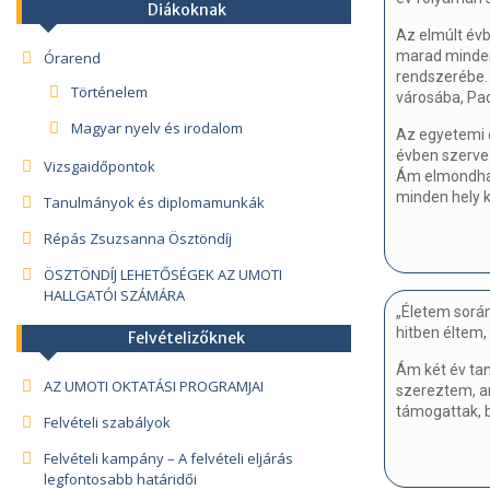
Diákoknak
Az elmúlt év
marad mindenk
Órarend
rendszerébe.
Történelem
városába, Pad
Magyar nyelv és irodalom
Az egyetemi é
évben szerve
Vizsgaidőpontok
Ám elmondhat
minden hely k
Tanulmányok és diplomamunkák
Répás Zsuzsanna Ösztöndíj
ÖSZTÖNDÍJ LEHETŐSÉGEK AZ UMOTI
HALLGATÓI SZÁMÁRA
„Életem sorá
hitben éltem,
Felvételizőknek
Ám két év tan
AZ UMOTI OKTATÁSI PROGRAMJAI
szereztem, a
támogattak, 
Felvételi szabályok
Felvételi kampány – A felvételi eljárás
legfontosabb határidői