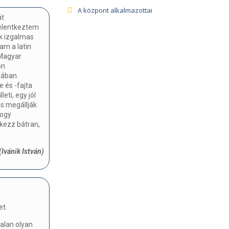
A központ alkalmazottai
át
jelentkeztem
k izgalmas
am a latin
 Magyar
on
olában
e és -fajta
eti, egy jól
is megállják
hogy
tkezz bátran,
(Ivánik István)
et.
alan olyan