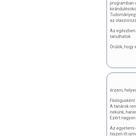
programban ve
kirándulésok
Tudományegye
az olaszorszá
Az egészben 
tanulhatok
Örülök, hogy 
érzem, helye
Filológusként
A tanárok ren
nekünk, hane
Ezért nagyon
Az egyetemi 
hiszen itt is