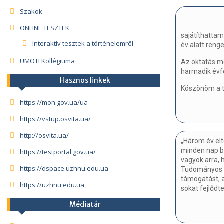
Szakok
ONLINE TESZTEK
sajátíthattam
Interaktív tesztek a történelemről
év alatt reng
UMOTI Kollégiuma
Az oktatás m
harmadik évf
Hasznos linkek
Köszönöm a tö
https://mon.gov.ua/ua
https://vstup.osvita.ua/
http://osvita.ua/
„Három év el
minden nap be
https://testportal.gov.ua/
vagyok arra, 
https://dspace.uzhnu.edu.ua
Tudományos In
támogatást, a
https://uzhnu.edu.ua
sokat fejlődt
Médiatár