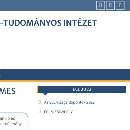
I-TUDOMÁNYOS INTÉZET
EMES
ECL 2022
Az ECL vizsgaidőpontok 2022
ECL VIZSGAHELY
tanuló és
 elmúlt négy