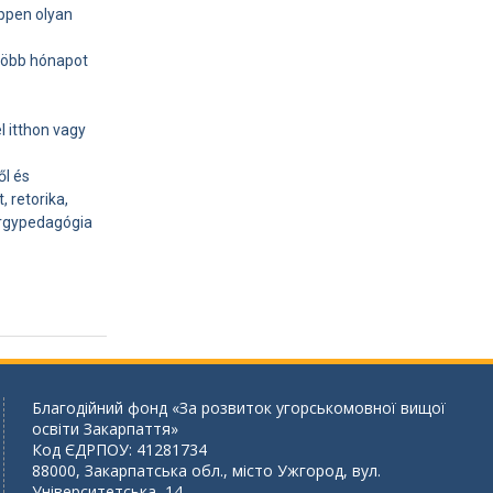
ppen olyan
több hónapot
 itthon vagy
ől és
 retorika,
tárgypedagógia
Благодійний фонд «За розвиток угорськомовної вищої
освіти Закарпаття»
Код ЄДРПОУ: 41281734
88000, Закарпатська обл., місто Ужгород, вул.
Університетська, 14.