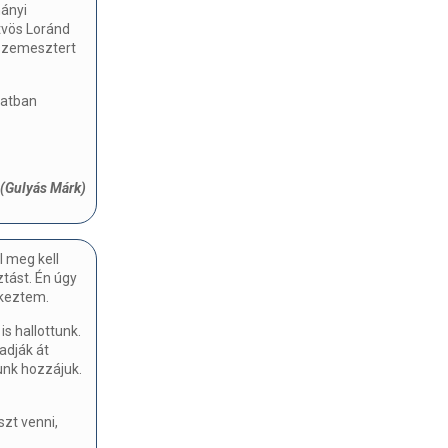
mányi
tvös Loránd
szemesztert
latban
(Gulyás Márk)
l meg kell
ztást. Én úgy
tkeztem.
is hallottunk.
adják át
unk hozzájuk.
zt venni,