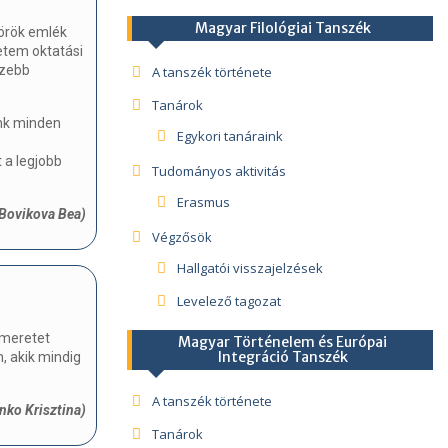
Magyar Filológiai Tanszék
örök emlék
etem oktatási
szebb
A tanszék története
Tanárok
unk minden
Egykori tanáraink
a legjobb
Tudományos aktivitás
Erasmus
Bovikova Bea)
Végzősök
Hallgatói visszajelzések
Levelező tagozat
smeretet
Magyar Történelem és Európai
Integráció Tanszék
 akik mindig
A tanszék története
enko Krisztina)
Tanárok