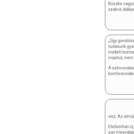
Büszke vagyo
szakos diákja
„Úgy gondolom
tudásunk gya
mellett bizt
máshol, mint 
A színvonalas
konferenciáko
visz. Az elmú
Elsősorban új
egy megválasz