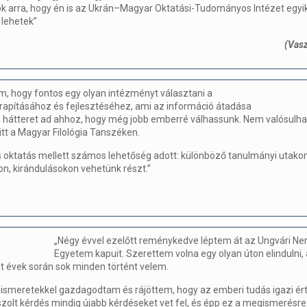
k arra, hogy én is az Ukrán–Magyar Oktatási-Tudományos Intézet egy
 lehetek”
(Vas
, hogy fontos egy olyan intézményt választani a
rapításához és fejlesztéséhez, ami az információ átadása
os hátteret ad ahhoz, hogy még jobb emberré válhassunk. Nem valósulh
itt a Magyar Filológia Tanszéken.
 oktatás mellett számos lehetőség adott: különböző tanulmányi utakon
n, kirándulásokon vehetünk részt.”
„Négy évvel ezelőtt reménykedve léptem át az Ungvári Ne
Egyetem kapuit. Szerettem volna egy olyan úton elindulni,
lt évek során sok minden történt velem.
 ismeretekkel gazdagodtam és rájöttem, hogy az emberi tudás igazi ért
olt kérdés mindig újabb kérdéseket vet fel, és épp ez a megismerésre