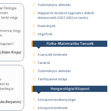
Tudományos aktivitás
r Filológia
Nappali és levelező tagozatos diákok
vemen
témavezetői (2021-2022-es tanév)
m terén négy
Kiadványok
zámomra, hogy
Végzősök
n.
Fizika-Matematika Tanszék
n kaptam.”
(Ádám Kinga)
A tanszék története
Tanárok
Tudományos aktivitás
Tanfolyamok listája
i-
ést és
Hungarológiai Központ
erileg is
A központ tevékenységei
uka Benjamin)
A központ története