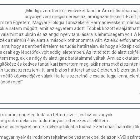
„Mindig szerettem új nyelveket tanulni. Ám elsősorban saj
anyanyelvem megismerése az, ami igazán lelkesít. Ezért 
emzeti Egyetem, Magyar Filológia Tanszékére. Harmadévesként már so
ok a hátam mögött, amit az egyetem adott. Többek között elsajátíthatt
t, valamint az ukrán és az angol nyelv tanulására is lehetőségem volt. A
szék az elmúlt 4 év alatt a második otthonommá vált. Az első évfolyam
rra, hogy az emberi értelem és tudás határtalan, és hogy a középisk
 csak egy lépcsőfok volt eddigi életemben. Az itt töltött idő alatt sokfél
em meg, akik a négy év alatt igaz barátaimmá váltak. Ami az oktatást ill
egítőkész és kedves tanári kart ismertem meg, akik nemzetközi szinten 
n tudást szereztem itt, ami biztos hátteret ad az életben, s biztosítja, 
éltó képviselőjévé váljak. Ha te is szeretnél e család tagja lenni, jelen
 bánod meg!”
m során rengeteg tudásra tettem szert, és biztos vagyok
még sok érdekes és tudományos felfedezés áll előttem.
ket és erejüket nem kímélve adják át a tudást. Ezért óriási hála illeti ők
magyar nyelv és irodalom rejtelmeibe vezetnek be, de azon kívül számt