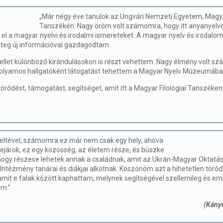
„Már négy éve tanulok az Ungvári Nemzeti Egyetem, Magya
Tanszékén. Nagy öröm volt számomra, hogy itt anyanyel
 el a magyar nyelvi és irodalmi ismereteket. A magyar nyelv és irodalo
eteg új információval gazdagodtam.
ellet különböző kirándulásokon is részt vehettem. Nagy élmény volt s
olyamos hallgatóként látogatást tehettem a Magyar Nyelv Múzeumába
rődést, támogatást, segítséget, amit itt a Magyar Filológiai Tanszéke
teltével, számomra ez már nem csak egy hely, ahova
járok, ez egy közösség, az életem része, és büszke
hogy részese lehetek annak a családnak, amit az Ukrán-Magyar Oktatás
tézmény tanárai és diákjai alkotnak. Köszönöm azt a hihetetlen törőd
mit e falak között kaphattam, melynek segítségével szellemileg és emb
em.”
(Kány