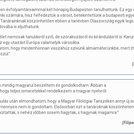
ben évfolyamtársaimmal két hónapig Budapesten tanulhattunk. Ez egy 
i számára, hisz felfedeztük a várost, betekintettünk a budapesti egy
 Tanárainknak köszönhetően ebben a tanévben Olaszország egyik leg
ovába is eljuthatunk.
let nemcsak tanulásról szól, de szórakozásról és kirándulásról is. Kar
z egy utazást Európa valamelyik városába.
om, hogy mindenhonnan visszahúz szívünk almamáterünkbe, mert itt 
özül.”
(
n mindig magyarul beszéltem és gondolkodtam. Abban a
 hogy teljes ismeretekkel rendelkezem a magyar nyelvről.
ulás után elmondhatom, hogy a Magyar Filológiai Tanszéken annyi új i
mennyire nem is gondoltam. Elsősorban ezt a tanároknak köszönhetem,
bíztattak, s nehéz időben sosem hagytak, s hagynak magamra.”
(Filip