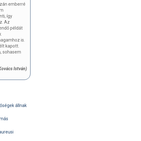
gazán emberré
em
i, így
z. Az
endő példát
k
magamhoz is.
lt kapott.
a, sohasem
Kovács István)
tőségek állnak
 más
aureusi