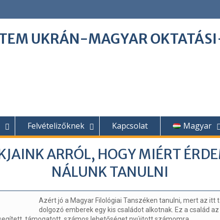
ETEM UKRÁN-MAGYAR OKTATÁS
Felvételizőknek
Kapcsolat
Magyar
KJAINK ARRÓL, HOGY MIÉRT ÉRD
NÁLUNK TANULNI
Azért jó a Magyar Filológiai Tanszéken tanulni, mert az itt 
dolgozó emberek egy kis családot alkotnak. Ez a család az
segített, támogatott, számos lehetőséget nyújtott számomra.