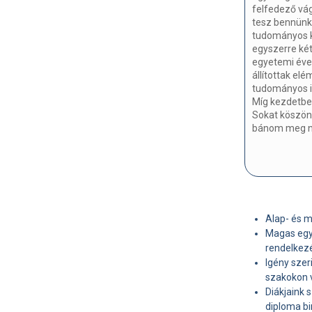
felfedező vág
tesz bennünk
tudományos ko
egyszerre ké
egyetemi évek
állítottak el
tudományos i
Míg kezdetben
Sokat köszön
bánom meg né
Alap- és m
Magas egye
rendelkez
Igény szer
szakokon v
Diákjaink 
diploma bi