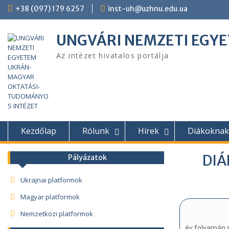
+38 (097) 179 6257
inst-uh@uzhnu.edu.ua
UNGVÁRI NEMZETI EGY
Az intézet hivatalos portálja
Kezdőlap
Rólunk
Hírek
Diákoknak
DIÁ
Pályázatok
Ukrajnai platformok
Magyar platformok
Nemzetközi platformok
év folyamán 