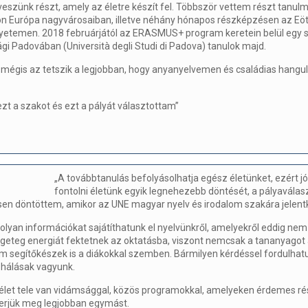
szünk részt, amely az életre készít fel. Többször vettem részt tanul
on Európa nagyvárosaiban, illetve néhány hónapos részképzésen az Eö
temen. 2018 februárjától az ERASMUS+ program keretein belül egy 
gi Padovában (Università degli Studi di Padova) tanulok majd.
mégis az tetszik a legjobban, hogy anyanyelvemen és családias hangu
ezt a szakot és ezt a pályát választottam”
„A továbbtanulás befolyásolhatja egész életünket, ezért jó
fontolni életünk egyik legnehezebb döntését, a pályaválas
sen döntöttem, amikor az UNE magyar nyelv és irodalom szakára jelen
 olyan információkat sajátíthatunk el nyelvünkről, amelyekről eddig nem 
geteg energiát fektetnek az oktatásba, viszont nemcsak a tananyagot 
m segítőkészek is a diákokkal szemben. Bármilyen kérdéssel fordulhat
 hálásak vagyunk.
élet tele van vidámsággal, közös programokkal, amelyeken érdemes rés
merjük meg legjobban egymást.