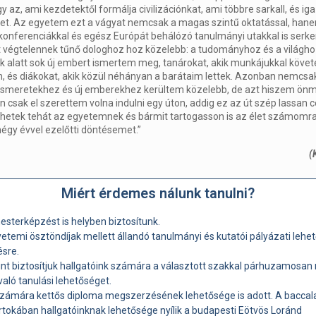
y az, ami kezdetektől formálja civilizációnkat, ami többre sarkall, és i
et. Az egyetem ezt a vágyat nemcsak a magas szintű oktatással, han
nferenciákkal és egész Európát behálózó tanulmányi utakkal is serkent
t végtelennek tűnő dologhoz hoz közelebb: a tudományhoz és a világho
 alatt sok új embert ismertem meg, tanárokat, akik munkájukkal követ
ém, és diákokat, akik közül néhányan a barátaim lettek. Azonban nemcsa
smeretekhez és új emberekhez kerültem közelebb, de azt hiszem ön
 csak el szerettem volna indulni egy úton, addig ez az út szép lassan cé
hetek tehát az egyetemnek és bármit tartogasson is az élet számomr
gy évvel ezelőtti döntésemet.”
(
Miért érdemes nálunk tanulni?
esterképzést is helyben biztosítunk.
temi ösztöndíjak mellett állandó tanulmányi és kutatói pályázati lehe
ésre.
int biztosítjuk hallgatóink számára a választott szakkal párhuzamosan
aló tanulási lehetőséget.
számára kettős diploma megszerzésének lehetősége is adott. A baccal
rtokában hallgatóinknak lehetősége nyílik a budapesti Eötvös Loránd