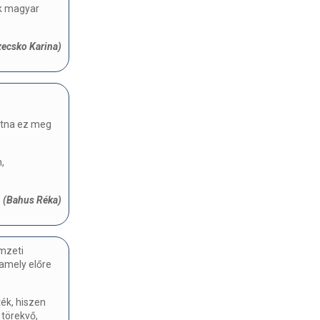
ik magyar
zecsko Karina)
atna ez meg
,
(Bahus Réka)
mzeti
 amely előre
ék, hiszen
 törekvő,