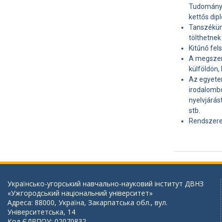
Tudománye
kettős dip
Tanszékün
tölthetnek
Kitűnő fel
A megszer
külföldön,
Az egyetem
irodalombó
nyelvjárás
stb.
Rendszere
Українсько-угорський навчально-науковий інститут ДВНЗ
«Ужгородський національний університет»
Адреса: 88000, Україна, Закарпатська обл., вул.
Університетська, 14
Код ЄДРПОУ: 02070832