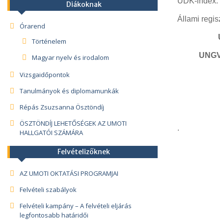
UDK-index
:
Diákoknak
Állami regi
Órarend
Történelem
UNGV
Magyar nyelv és irodalom
Vizsgaidőpontok
Tanulmányok és diplomamunkák
Répás Zsuzsanna Ösztöndíj
ÖSZTÖNDÍJ LEHETŐSÉGEK AZ UMOTI
.
HALLGATÓI SZÁMÁRA
Felvételizőknek
AZ UMOTI OKTATÁSI PROGRAMJAI
Felvételi szabályok
Felvételi kampány – A felvételi eljárás
legfontosabb határidői