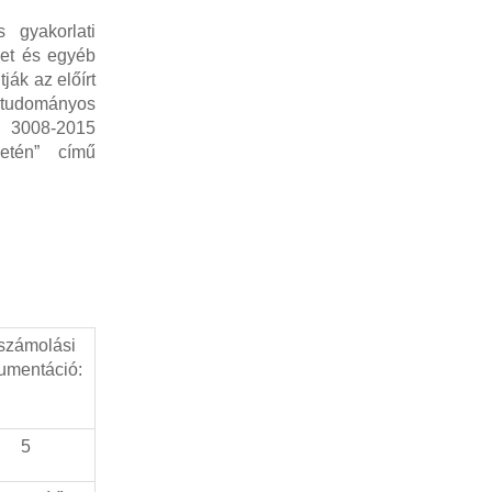
 gyakorlati
ket és egyéb
ák az előírt
n tudományos
U 3008-2015
etén” című
számolási
umentáció:
5