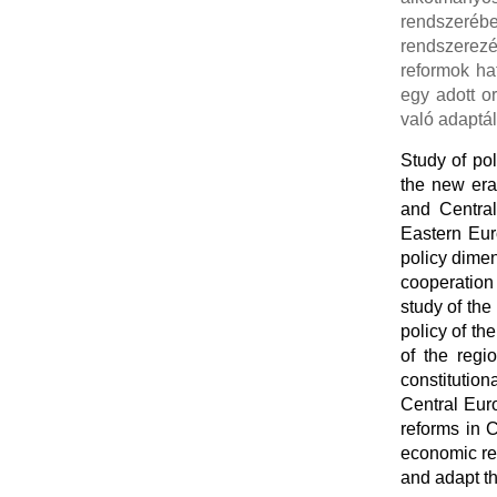
rendszerébe
rendszerezé
reformok ha
egy adott o
való adaptá
Study of po
the new era;
and Central
Eastern Euro
policy dimen
cooperation 
study of the
policy of th
of the regi
constitution
Central Eur
reforms in C
economic re
and adapt th