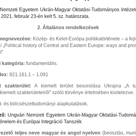
 Nemzeti Egyetem Ukrán-Magyar Oktatási-Tudományos Intézet
021. február 23-én kelt 5. sz. határozata.
2. Általános rendelkezések
 megnevezése:
Közép- és Kelet-Európa politikatörténete – a fejl
.
/ „Political history of Central and Eastern Europe: ways and pro
t”
i kategória:
fundamentális.
dex:
821.161.1 – 1.091
 szakterület:
A kiemelt terület besorolása Ukrajna „A 
kiemelt szakterületeiről” szóló törvénye értelmében kivitelezve.
t- és bölcsészettudományi alapkutatások.
ző:
Ungvári Nemzeti Egyetem Ukrán-Magyar Oktatási-Tudomán
énelem és Európai Integráció Tanszék
vezető teljes neve magyar és angol nyelven
(beosztás, munk