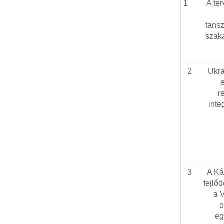
1
A te
tans
szaka
2
Ukra
r
inte
3
A Ká
fejlő
a 
o
eg