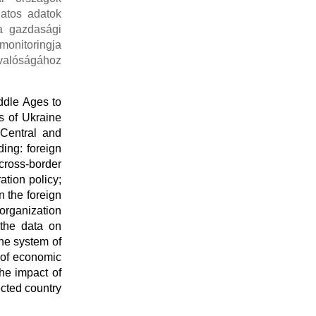
latos adatok
 a gazdasági
monitoringja
 valóságához
ddle Ages to
ns of Ukraine
 Central and
ding: foreign
 cross-border
ation policy;
n the foreign
 organization
 the data on
the system of
 of economic
the impact of
cted country