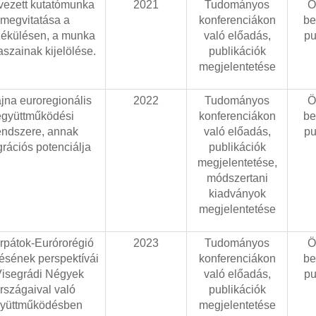
rvezett kutatómunka
202
1
Tudományos
Ö
megvitatása a
konferenciákon
be
zékülésen, a munka
való előadás,
pu
szainak kijelölése.
publikációk
megjelentetése
jna euroregionális
202
2
Tudományos
Ö
együttműködési
konferenciákon
be
endszere, annak
való előadás,
pu
grációs potenciálja
publikációk
megjelentetése,
módszertani
kiadványok
megjelentetése
rpátok-Eurórorégió
202
3
Tudományos
Ö
désének perspektívái
konferenciákon
be
Visegrádi Négyek
való előadás,
pu
rszágaival való
publikációk
yüttműködésben
megjelentetése