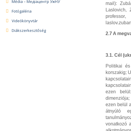
Média – Медіацентр УжНУ
mail): Zub
Laslovich,
Fotógaléria
professor
,
Videókönyvtár
laslov.zub
Diákszerkesztőség
2.7 A megva
3.1. Cél
(uk
Politikai é
korszakig; 
kapcsolata
kapcsolatai
ezen belül
dimenziója
ezen belül a
átnyúló e
tanulmányoz
vonatkozó a
alkotmány