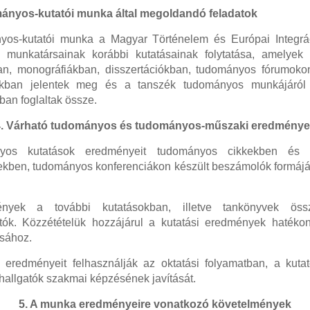
mányos-kutatói munka által megoldandó feladatok
yos-kutatói munka a Magyar Történelem és Európai Integrá
 munkatársainak korábbi kutatásainak folytatása, amelyek
ban, monográfiákban, disszertációkban, tudományos fórumoko
sokban jelentek meg és a tanszék tudományos munkájáról
an foglaltak össze.
4. Várható tudományos és tudományos-műszaki eredménye
yos kutatások eredményeit tudományos cikkekben és 
kben, tudományos konferenciákon készült beszámolók formájáb
yek a további kutatásokban, illetve tankönyvek össze
tók. Közzétételük hozzájárul a kutatási eredmények hatékon
sához.
 eredményeit felhasználják az oktatási folyamatban, a kut
 hallgatók szakmai képzésének javítását.
5. A munka eredményeire vonatkozó követelmények