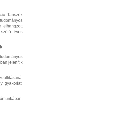
ció Tanszék
 tudományos
n elhangzott
 szóló éves
k
tudományos
an jelenítik
állításánál
y gyakorlati
atómunkában,