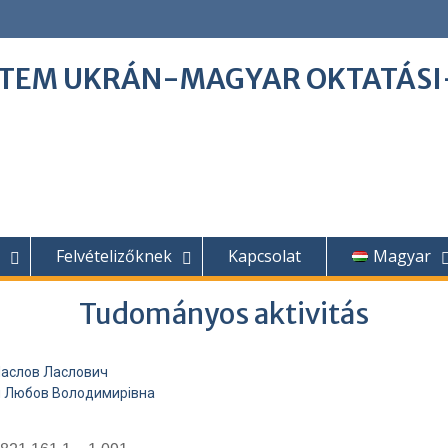
ETEM UKRÁN-MAGYAR OKTATÁS
Felvételizőknek
Kapcsolat
Magyar
Tudományos aktivitás
Ласлов Ласлович
 Любов Володимирівна