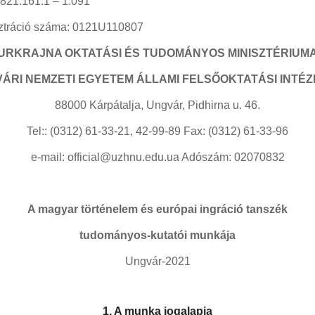
 821.161.1 – 1.091
sztráció száma: 0121U110807
URKRAJNA OKTATÁSI ÉS TUDOMÁNYOS MINISZTÉRIUM
ÁRI NEMZETI EGYETEM ÁLLAMI FELSŐOKTATÁSI INTÉ
88000 Kárpátalja, Ungvár, Pidhirna u. 46.
Tel:: (0312) 61-33-21, 42-99-89 Fax: (0312) 61-33-96
e-mail: official@uzhnu.edu.ua Adószám: 02070832
A magyar történelem és európai ingráció tanszék
tudományos-kutatói munkája
Ungvár
-202
1
1. A munka jogalapja