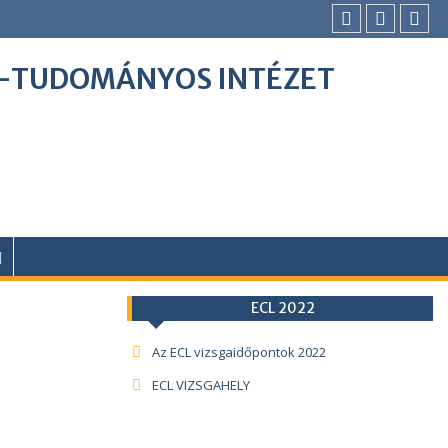
I-TUDOMÁNYOS INTÉZET
ECL 2022
Az ECL vizsgaidőpontok 2022
ECL VIZSGAHELY