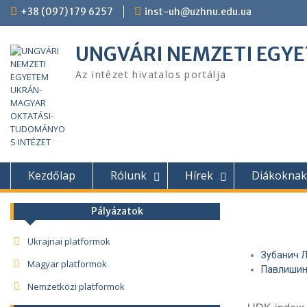
+38 (097) 179 6257
inst-uh@uzhnu.edu.ua
UNGVÁRI NEMZETI EGY
Az intézet hivatalos portálja
Kezdőlap
Rólunk
Hírek
Diákoknak
Pályázatok
Ukrajnai platformok
Зубанич 
Magyar platformok
Павлишин
Nemzetközi platformok