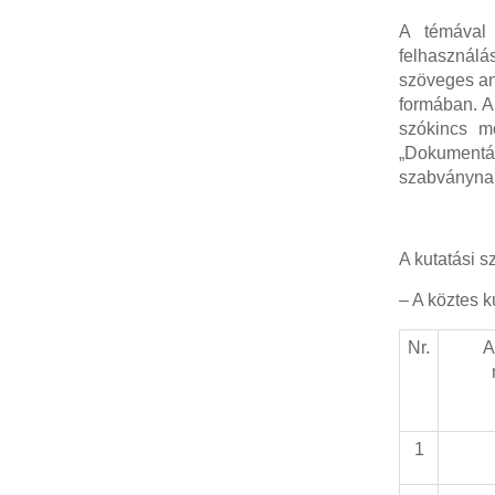
A témával 
felhasználá
szöveges an
formában. A
szókincs m
„Dokument
szabványnak
A kutatási 
– A köztes 
Nr.
A
1