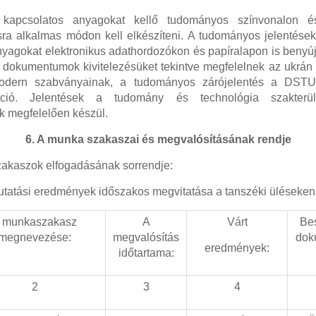
kapcsolatos anyagokat kellő tudományos színvonalon és
sra alkalmas módon kell elkészíteni. A tudományos jelentése
yagokat elektronikus adathordozókon és papíralapon is benyújtj
 dokumentumok kivitelezésüket tekintve megfelelnek az ukrá
odern szabványainak, a tudományos zárójelentés a DST
áció. Jelentések a tudomány és technológia szakterül
 megfelelően készül.
6. A munka szakaszai és megvalósításának rendje
szakaszok elfogadásának sorrendje:
kutatási eredmények időszakos megvitatása a tanszéki üléseken
 munkaszakasz
A
Várt
Be
megnevezése:
megvalósítás
dok
eredmények:
időtartama:
2
3
4