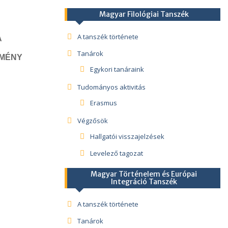
Magyar Filológiai Tanszék
A tanszék története
A
Tanárok
ZMÉNY
Egykori tanáraink
Tudományos aktivitás
Erasmus
Végzősök
Hallgatói visszajelzések
Levelező tagozat
Magyar Történelem és Európai
Integráció Tanszék
A tanszék története
Tanárok