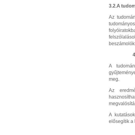
3.2.A tudo
Az tudomán
tudományos
folyóiratok
felszólalá
beszámolókb
A tudomán
gyűjteménye
meg.
Az eredmén
hasznosítha
megvalósítá
A kutatások
elősegítik a