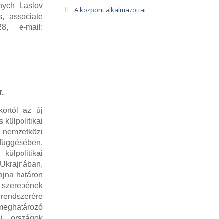
nych Laslov
A központ alkalmazottai
s
,
associate
8, e-mail:
r.
kortól az új
külpolitikai
 nemzetközi
efüggésében,
ülpolitikai
Ukrajnában,
rajna határon
szerepének
 rendszerére
 meghatározó
i országok