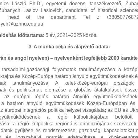
ánics László Ph.D., egyetemi docens, tanszékvezető, Zuba
Zubanych Laslov Laslovich
,
candidate
of
historical
science
head
of
the
department
.
Tel .: +38050776872
anych@uzhnu.edu.ua
lósítás időtartama:
5 év, 2021–2025 között.
3. A munka célja és alapvető adatai
rán és angol nyelven) – nyelvenként legfeljebb 2000 karakte
s társadalmi-gazdasági folyamatok tanulmányozása a közép
Ukrajna és Közép-Európa határon átnyúló együttműködésének és 
inak tanulmányozása. A kelet-közép-európai országok
nak és politikáinak elemzése a globális átalakulások össz
: az európai régiók határon átnyúló együttműködésének k
; a határon átnyúló együttműködések Közép-Európában és 
z európai integrációs politika helyzet vizsgálata; az EU és Uk
gyüttműködésének a régió külpolitikájában betöltött 
ása; a régió külpolitika regionális dimenziójának szervezeti
datok gyűjtése és rendszerezése; gazdasági kapcsolatokat
os és jogszabályi normák adatgyűjtése a közép-európa