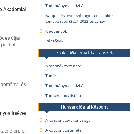
Tudományos aktivitás
e Akadémiai
Nappali és levelező tagozatos diákok
témavezetői (2021-2022-es tanév)
Kiadványok
ődés útjai
Végzősök
spect of
Fizika-Matematika Tanszék
A tanszék története
Tanárok
tudomány és
Tudományos aktivitás
Tanfolyamok listája
Hungarológiai Központ
yos Intézet
A központ tevékenységei
A központ története
atelefon, e-