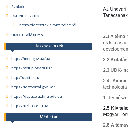
Szakok
Az Ungvári
Tanácsának 2
ONLINE TESZTEK
Interaktív tesztek a történelemről
UMOTI Kollégiuma
2.1 A téma
és kilátásai
Hasznos linkek
developmen
https://mon.gov.ua/ua
2.2 Kutatás
https://vstup.osvita.ua/
2.3 UDK-in
http://osvita.ua/
2.4 Kiemelt
https://testportal.gov.ua/
technológia 
https://dspace.uzhnu.edu.ua
1. Természe
https://uzhnu.edu.ua
2.5 Kivitele
Magyar Tört
Médiatár
2.6 A téma