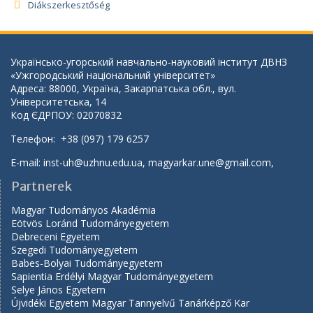
Diákszerkesztőség
Українсько-угорський навчально-науковий інститут ДВНЗ
«Ужгородський національний університет»
Адреса: 88000, Україна, Закарпатська обл., вул.
Університетська, 14
Код ЄДРПОУ: 02070832
Телефон: +38 (097) 179 6257
E-mail:
inst-uh@uzhnu.edu.ua
,
magyarkar.une@gmail.com
,
Partnerek
Magyar Tudományos Akadémia
Eötvös Loránd Tudományegyetem
Debreceni Egyetem
Szegedi Tudományegyetem
Babes-Bolyai Tudományegyetem
Sapientia Erdélyi Magyar Tudományegyetem
Selye János Egyetem
Újvidéki Egyetem Magyar Tannyelvű Tanárképző Kar