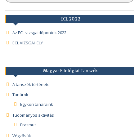
ECL 2022
Az ECL vizsgaidőpontok 2022
ECL VIZSGAHELY
Magyar Filológiai Tanszék
A tanszék története
Tanárok
Egykori tanáraink
Tudományos aktivitás
Erasmus
Végzősök