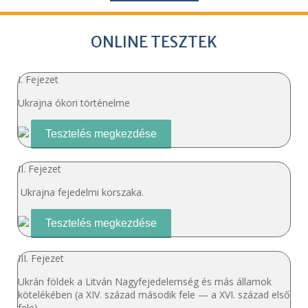
ONLINE TESZTEK
I. Fejezet
Ukrajna ókori történelme
Tesztelés megkezdése
II. Fejezet
Ukrajna fejedelmi korszaka.
Tesztelés megkezdése
III. Fejezet
Ukrán földek a Litván Nagyfejedelemség és más államok
kötelékében (a XIV. század második fele — a XVI. század első
fele)