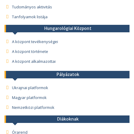
Tudományos aktivitás
Tanfolyamok listája
Hungarológiai Központ
A központ tevékenységei
A központ története
A központ alkalmazottai
Pályázatok
Ukrajnai platformok
Magyar platformok
Nemzetközi platformok
Diákoknak
Órarend