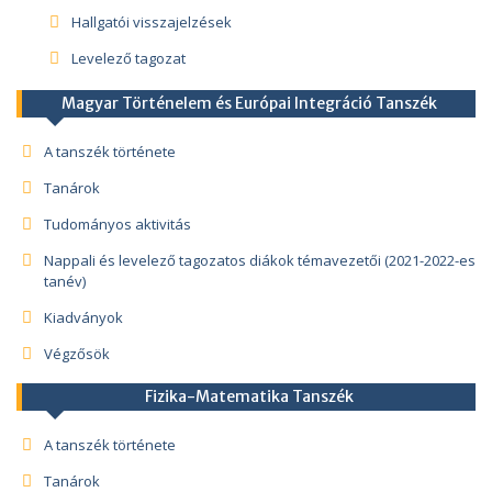
Hallgatói visszajelzések
Levelező tagozat
Magyar Történelem és Európai Integráció Tanszék
A tanszék története
Tanárok
Tudományos aktivitás
Nappali és levelező tagozatos diákok témavezetői (2021-2022-es
tanév)
Kiadványok
Végzősök
Fizika-Matematika Tanszék
A tanszék története
Tanárok