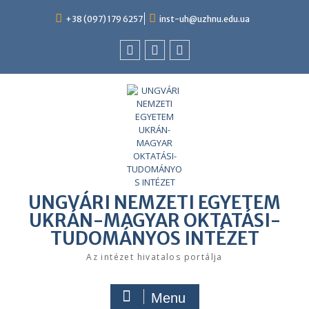
+38 (097) 179 6257
inst-uh@uzhnu.edu.ua
UNGVÁRI NEMZETI EGYETEM
UKRÁN-MAGYAR OKTATÁSI-
TUDOMÁNYOS INTÉZET
Az intézet hivatalos portálja
Menu