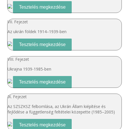
Tesztelés megkezdése
VII. Fejezet
Az ukrán földek 1914–1939-ben
Tesztelés megkezdése
VIII. Fejezet
Ukrajna 1939-1985-ben
Tesztelés megkezdése
ІX. Fejezet
Az SZSZKSZ felbomlása, az Ukrán Állam kiépítése és
fejlődése a függetlenség feltételei közepette (1985–2005)
Tesztelés megkezdése