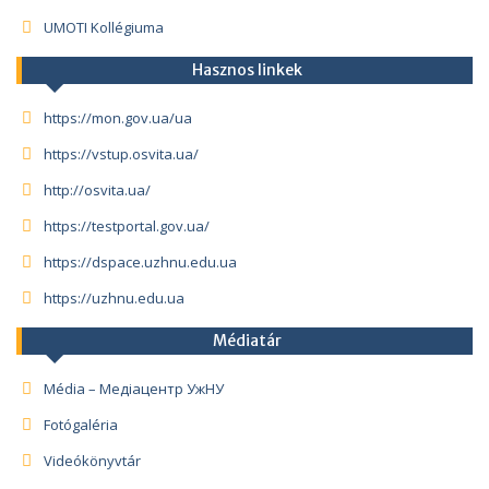
UMOTI Kollégiuma
Hasznos linkek
https://mon.gov.ua/ua
https://vstup.osvita.ua/
http://osvita.ua/
https://testportal.gov.ua/
https://dspace.uzhnu.edu.ua
https://uzhnu.edu.ua
Médiatár
Média – Медіацентр УжНУ
Fotógaléria
Videókönyvtár