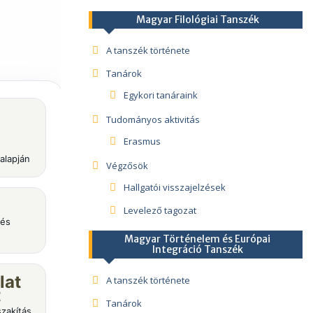
Magyar Filológiai Tanszék
A tanszék története
Tanárok
Egykori tanáraink
Tudományos aktivitás
Erasmus
alapján
Végzősök
Hallgatói visszajelzések
Levelező tagozat
 és
Magyar Történelem és Európai
Integráció Tanszék
lat
A tanszék története
t
Tanárok
zakítás