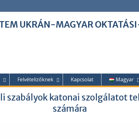
ETEM UKRÁN-MAGYAR OKTATÁS
Felvételizőknek
Kapcsolat
Magyar
li szabályok katonai szolgálatot te
számára