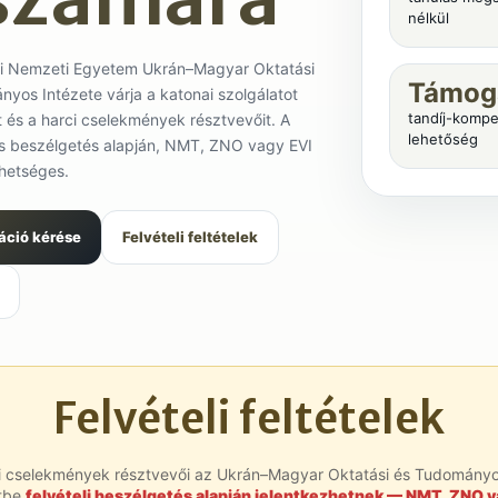
nélkül
i Nemzeti Egyetem Ukrán–Magyar Oktatási
Támog
yos Intézete várja a katonai szolgálatot
tandíj-komp
et és a harci cselekmények résztvevőit. A
lehetőség
és beszélgetés alapján, NMT, ZNO vagy EVI
ehetséges.
áció kérése
Felvételi feltételek
Felvételi feltételek
i cselekmények résztvevői az Ukrán–Magyar Oktatási és Tudomány
etbe
felvételi beszélgetés alapján jelentkezhetnek — NMT, ZNO 