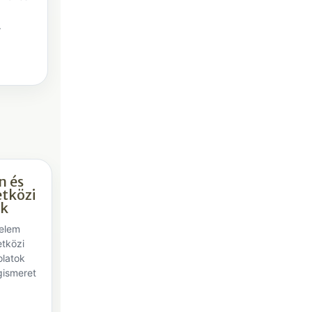
.
 és
tközi
ok
elem
tközi
latok
gismeret