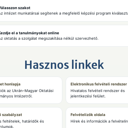
Válasszon szakot
Az intézet munkatársai segítenek a megfelelő képzési program kiválaszt
Kezdje el a tanulmányokat online
Az oktatás a szolgálat megszakítása nélkül szervezhető.
Hasznos linkek
zet honlapja
Elektronikus felvételi rendszer
ciók az Ukrán–Magyar Oktatási
Hivatalos felvételi rendszer és
mányos Intézetről.
jelentkezési felület.
i szabályzat
Felvételizők oldala
s feltételek, határidők és
Hírek és információk a felvételir
ntumok.