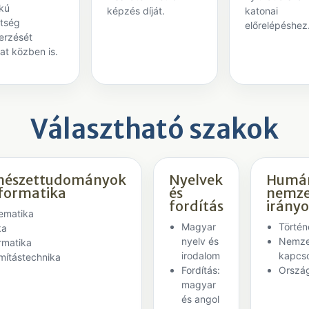
okú
képzés díját.
katonai
tség
előrelépéshez
erzését
at közben is.
Választható szakok
mészettudományok
Nyelvek
Humán
nformatika
és
nemze
fordítás
irány
ematika
Magyar
Történ
ka
nyelv és
Nemze
rmatika
irodalom
kapcso
mítástechnika
Fordítás:
Orszá
magyar
és angol