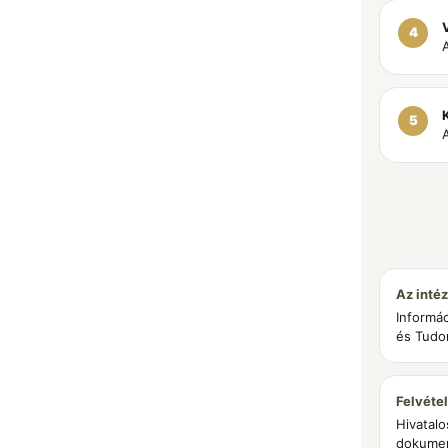
Az inté
Informá
és Tudo
Felvétel
Hivatalo
dokume