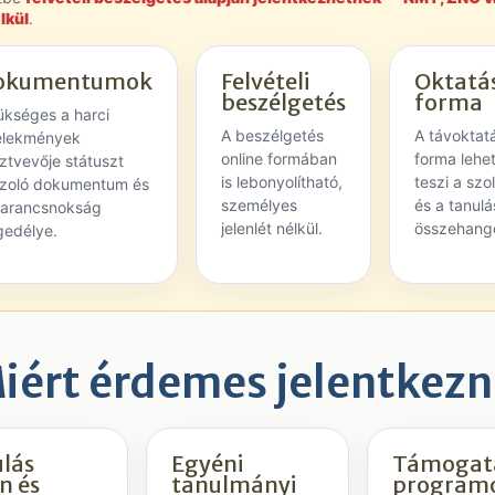
lkül
.
okumentumok
Felvételi
Oktatás
beszélgetés
forma
ükséges a harci
A beszélgetés
A távoktatá
elekmények
online formában
forma lehe
ztvevője státuszt
is lebonyolítható,
teszi a szo
azoló dokumentum és
személyes
és a tanulá
parancsnokság
jelenlét nélkül.
összehango
gedélye.
iért érdemes jelentkezn
lás
Egyéni
Támogat
n és
tanulmányi
program