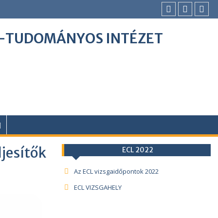
I-TUDOMÁNYOS INTÉZET
ljesítők
ECL 2022
Az ECL vizsgaidőpontok 2022
ECL VIZSGAHELY