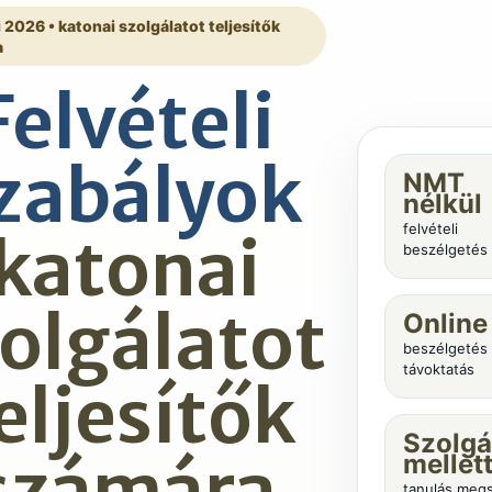
i 2026 • katonai szolgálatot teljesítők
a
Felvételi
zabályok
NMT
nélkül
felvételi
katonai
beszélgetés 
olgálatot
Online
beszélgetés
távoktatás
eljesítők
Szolgá
számára
mellet
tanulás megs