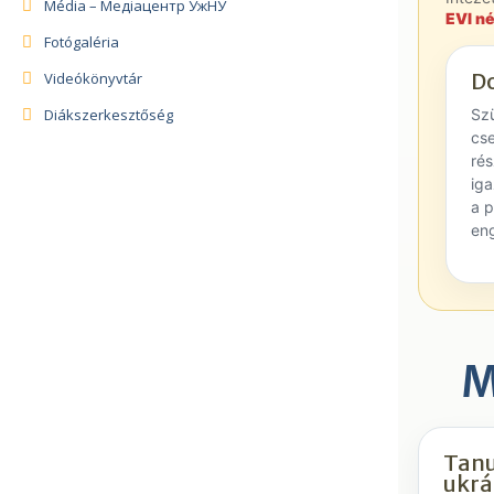
Média – Медіацентр УжНУ
EVI né
Fotógaléria
D
Videókönyvtár
Sz
Diákszerkesztőség
cs
rés
ig
a 
en
M
Tanu
ukrá