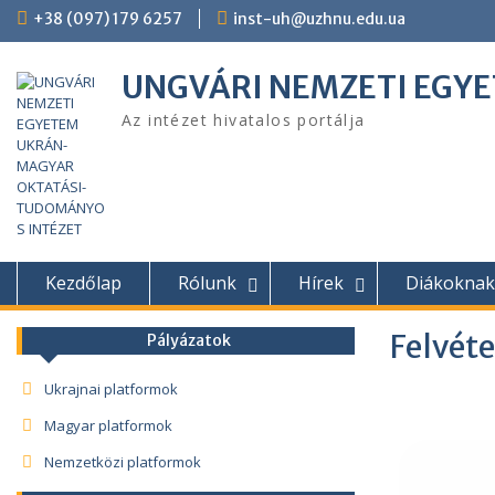
+38 (097) 179 6257
inst-uh@uzhnu.edu.ua
UNGVÁRI NEMZETI EGY
Az intézet hivatalos portálja
Kezdőlap
Rólunk
Hírek
Diákoknak
Felvéte
Pályázatok
Ukrajnai platformok
Magyar platformok
Nemzetközi platformok