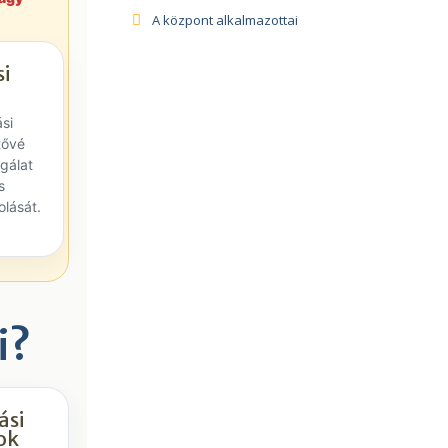
A központ alkalmazottai
i
si
tővé
lgálat
s
lását.
i?
ási
ok