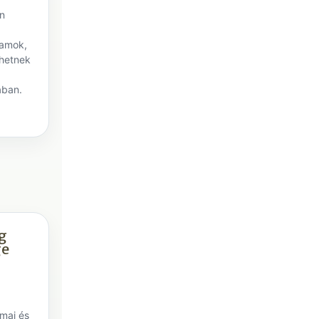
an
ramok,
thetnek
ában.
ng
ge
t
kmai és