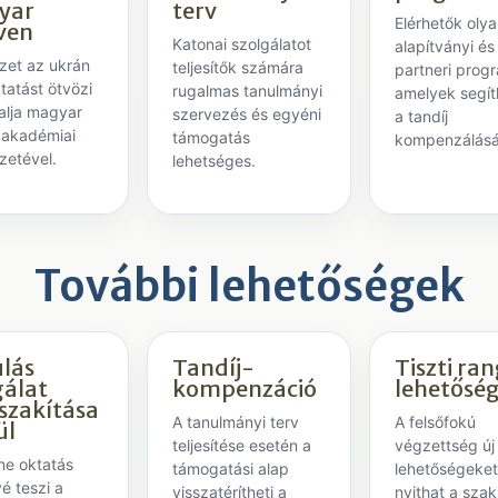
yar
terv
Elérhetők oly
ven
Katonai szolgálatot
alapítványi és
ézet az ukrán
teljesítők számára
partneri prog
tatást ötvözi
rugalmas tanulmányi
amelyek segí
alja magyar
szervezés és egyéni
a tandíj
 akadémiai
támogatás
kompenzálás
zetével.
lehetséges.
További lehetőségek
lás
Tandíj-
Tiszti ra
gálat
kompenzáció
lehetősé
zakítása
A tanulmányi terv
A felsőfokú
ül
teljesítése esetén a
végzettség új
ine oktatás
támogatási alap
lehetőségeke
é teszi a
visszatérítheti a
nyithat a sza