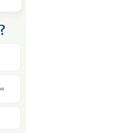
?
oló