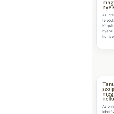
mag
nyel
Az int
felsőok
Kárpát
nyelvű
környe
Tanu
szol
megs
nélk
Az onl
lehetőv