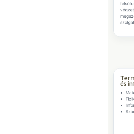
felsőf
végzet
megsz
szolgál
Ter
és i
Mat
Fizi
Info
Szá