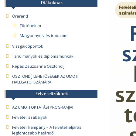
Diákoknak
Felvétel
számár
Órarend
Történelem
Magyar nyelv és irodalom
s
Vizsgaidőpontok
Tanulmányok és diplomamunkák
Répás Zsuzsanna Ösztöndíj
ÖSZTÖNDÍJ LEHETŐSÉGEK AZ UMOTI
HALLGATÓI SZÁMÁRA
sz
Felvételizőknek
t
AZ UMOTI OKTATÁSI PROGRAMJAI
Felvételi szabályok
Felvételi kampány – A felvételi eljárás
legfontosabb határidői