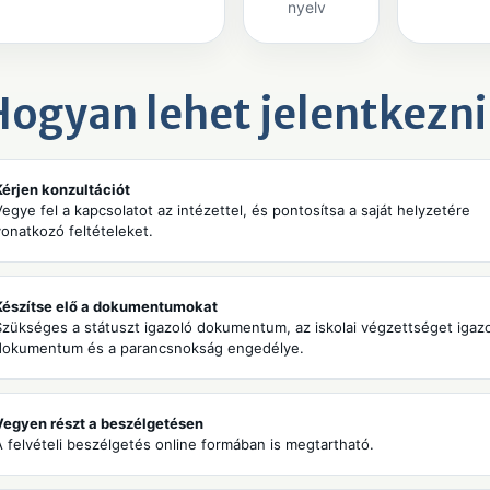
nyelv
Hogyan lehet jelentkezni
Kérjen konzultációt
Vegye fel a kapcsolatot az intézettel, és pontosítsa a saját helyzetére
vonatkozó feltételeket.
Készítse elő a dokumentumokat
Szükséges a státuszt igazoló dokumentum, az iskolai végzettséget igaz
dokumentum és a parancsnokság engedélye.
Vegyen részt a beszélgetésen
A felvételi beszélgetés online formában is megtartható.