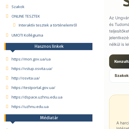
Szakok
ONLINE TESZTEK
Az Ungvár
és Tudomán
Interaktív tesztek a történelemről
teljesítők
UMOTI Kollégiuma
jelentkez
nélkül is l
Hasznos linkek
https://mon.gov.ua/ua
Konzult
https://vstup.osvita.ua/
Szakok
http://osvita.ua/
https://testportal.gov.ua/
https://dspace.uzhnu.edu.ua
https://uzhnu.edu.ua
Médiatár
A harc
Intéz