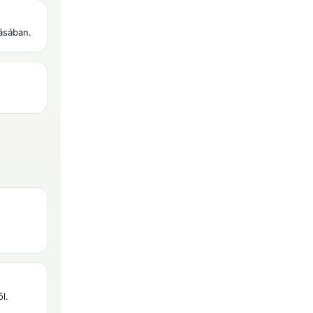
ásában.
ől.