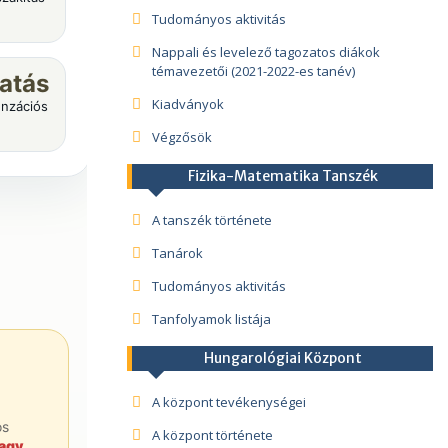
Tudományos aktivitás
Nappali és levelező tagozatos diákok
témavezetői (2021-2022-es tanév)
atás
Kiadványok
enzációs
Végzősök
Fizika-Matematika Tanszék
A tanszék története
Tanárok
Tudományos aktivitás
Tanfolyamok listája
Hungarológiai Központ
A központ tevékenységei
os
A központ története
vagy