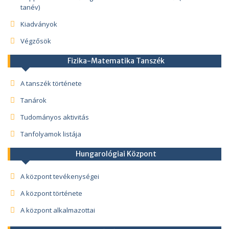
tanév)
Kiadványok
Végzősök
Fizika-Matematika Tanszék
A tanszék története
Tanárok
Tudományos aktivitás
Tanfolyamok listája
Hungarológiai Központ
A központ tevékenységei
A központ története
A központ alkalmazottai