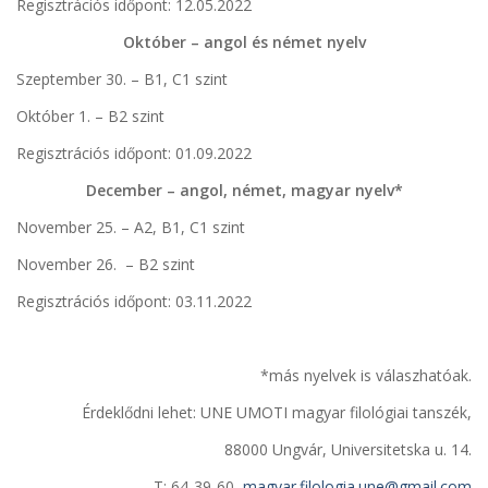
Regisztrációs időpont: 12.05.2022
Október – angol és német nyelv
Szeptember 30. – B1, C1 szint
Október 1. – B2 szint
Regisztrációs időpont: 01.09.2022
December – angol, német, magyar nyelv*
November 25. – A2, B1, C1 szint
November 26. – B2 szint
Regisztrációs időpont: 03.11.2022
*más nyelvek is válaszhatóak.
Érdeklődni lehet: UNE UMOTI magyar filológiai tanszék,
88000 Ungvár, Universitetska u. 14.
Т: 64-39-60,
magyar.filologia.une@gmail.com