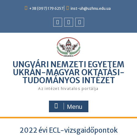
Skip
to
+38 (097) 179 6257
inst-uh@uzhnu.edu.ua
content
Facebook
youtube
instagram
UNGVÁRI NEMZETI EGYETEM
UKRÁN-MAGYAR OKTATÁSI-
TUDOMÁNYOS INTÉZET
Az intézet hivatalos portálja
Menu
2022 évi ECL-vizsgaidőpontok