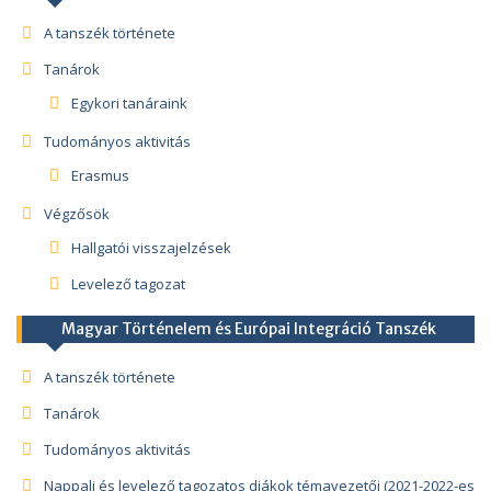
A tanszék története
Tanárok
Egykori tanáraink
Tudományos aktivitás
Erasmus
Végzősök
Hallgatói visszajelzések
Levelező tagozat
Magyar Történelem és Európai Integráció Tanszék
A tanszék története
Tanárok
Tudományos aktivitás
Nappali és levelező tagozatos diákok témavezetői (2021-2022-es