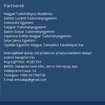
Partnerek
Magyar Tudományos Akadémia
Eötvös Loránd Tudományegyetem
Debreceni Egyetem
Szegedi Tudományegyetem
Babes-Bolyai Tudományegyetem
Sapientia Erdélyi Magyar Tudományegyetem
Selye János Egyetem
Újvidéki Egyetem Magyar Tannyelvű Tanárképző Kar
Благодійний фонд «За розвиток угорськомовної вищої
освіти Закарпаття»
Код ЄДРПОУ: 41281734
88000, Закарпатська обл., місто Ужгород, вул.
Університетська, 14.
Телефон: +380 507768728
E-mail:
kmoalap@gmail.com