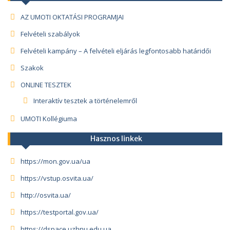
AZ UMOTI OKTATÁSI PROGRAMJAI
Felvételi szabályok
Felvételi kampány – A felvételi eljárás legfontosabb határidői
Szakok
ONLINE TESZTEK
Interaktív tesztek a történelemről
UMOTI Kollégiuma
Hasznos linkek
https://mon.gov.ua/ua
https://vstup.osvita.ua/
http://osvita.ua/
https://testportal.gov.ua/
https://dspace.uzhnu.edu.ua