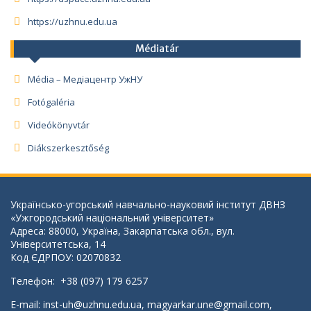
https://uzhnu.edu.ua
Médiatár
Média – Медіацентр УжНУ
Fotógaléria
Videókönyvtár
Diákszerkesztőség
Українсько-угорський навчально-науковий інститут ДВНЗ
«Ужгородський національний університет»
Адреса: 88000, Україна, Закарпатська обл., вул.
Університетська, 14
Код ЄДРПОУ: 02070832
Телефон: +38 (097) 179 6257
E-mail:
inst-uh@uzhnu.edu.ua
,
magyarkar.une@gmail.com
,