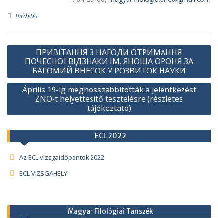
Hirdetés
Bejegyzés
ПРИВІТАННЯ З НАГОДИ ОТРИМАННЯ
navigáció
ПОЧЕСНОЇ ВІДЗНАКИ ІМ. ЯНОША ОРОНЯ ЗА
ВАГОМИЙ ВНЕСОК У РОЗВИТОК НАУКИ
Április 19-ig meghosszabbították a jelentkezést
ZNO-t helyettesítő tesztelésre (részletes
tájékoztató)
ECL 2022
Az ECL vizsgaidőpontok 2022
ECL VIZSGAHELY
Magyar Filológiai Tanszék