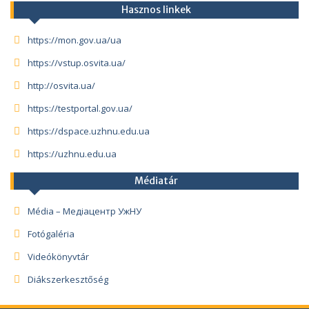
Hasznos linkek
https://mon.gov.ua/ua
https://vstup.osvita.ua/
http://osvita.ua/
https://testportal.gov.ua/
https://dspace.uzhnu.edu.ua
https://uzhnu.edu.ua
Médiatár
Média – Медіацентр УжНУ
Fotógaléria
Videókönyvtár
Diákszerkesztőség