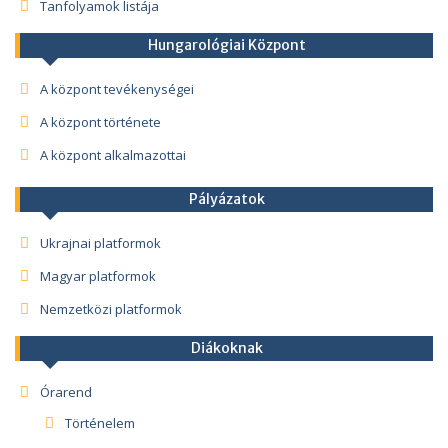
Tanfolyamok listája
Hungarológiai Központ
A központ tevékenységei
A központ története
A központ alkalmazottai
Pályázatok
Ukrajnai platformok
Magyar platformok
Nemzetközi platformok
Diákoknak
Órarend
Történelem