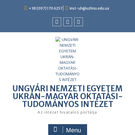
Skip
to
+38 (097) 179 6257
inst-uh@uzhnu.edu.ua
content
Facebook
youtube
instagram
UNGVÁRI NEMZETI EGYETEM
UKRÁN-MAGYAR OKTATÁSI-
TUDOMÁNYOS INTÉZET
Az intézet hivatalos portálja
Menu