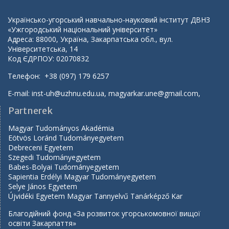
Українсько-угорський навчально-науковий інститут ДВНЗ
«Ужгородський національний університет»
Адреса: 88000, Україна, Закарпатська обл., вул.
Університетська, 14
Код ЄДРПОУ: 02070832
Телефон: +38 (097) 179 6257
E-mail:
inst-uh@uzhnu.edu.ua
,
magyarkar.une@gmail.com
,
Partnerek
Magyar Tudományos Akadémia
Eötvös Loránd Tudományegyetem
Debreceni Egyetem
Szegedi Tudományegyetem
Babes-Bolyai Tudományegyetem
Sapientia Erdélyi Magyar Tudományegyetem
Selye János Egyetem
Újvidéki Egyetem Magyar Tannyelvű Tanárképző Kar
Благодійний фонд «За розвиток угорськомовної вищої
освіти Закарпаття»