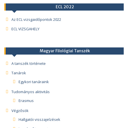
ECL 2022
Az ECL vizsgaidőpontok 2022
ECL VIZSGAHELY
Magyar Filológiai Tanszék
A tanszék története
Tanárok
Egykori tanáraink
Tudományos aktivitás
Erasmus
Végzősök
Hallgatói visszajelzések