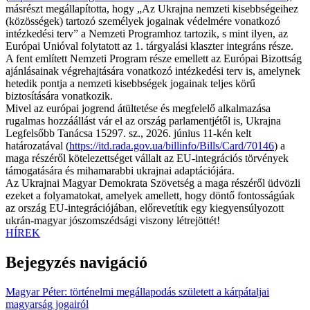
másrészt megállapította, hogy „Az Ukrajna nemzeti kisebbségeihez
(közösségek) tartozó személyek jogainak védelmére vonatkozó
intézkedési terv” a Nemzeti Programhoz tartozik, s mint ilyen, az
Európai Unióval folytatott az 1. tárgyalási klaszter integráns része.
A fent említett Nemzeti Program része emellett az Európai Bizottság
ajánlásainak végrehajtására vonatkozó intézkedési terv is, amelynek
hetedik pontja a nemzeti kisebbségek jogainak teljes körű
biztosítására vonatkozik.
Mivel az európai jogrend átültetése és megfelelő alkalmazása
rugalmas hozzáállást vár el az ország parlamentjétől is, Ukrajna
Legfelsőbb Tanácsa 15297. sz., 2026. június 11-kén kelt
határozatával (
https://itd.rada.gov.ua/billinfo/Bills/Card/70146
) a
maga részéről kötelezettséget vállalt az EU-integrációs törvények
támogatására és mihamarabbi ukrajnai adaptációjára.
Az Ukrajnai Magyar Demokrata Szövetség a maga részéről üdvözli
ezeket a folyamatokat, amelyek amellett, hogy döntő fontosságúak
az ország EU-integrációjában, előrevetítik egy kiegyensúlyozott
ukrán-magyar jószomszédsági viszony létrejöttét!
HÍREK
Bejegyzés navigáció
Magyar Péter: történelmi megállapodás született a kárpátaljai
magyarság jogairól