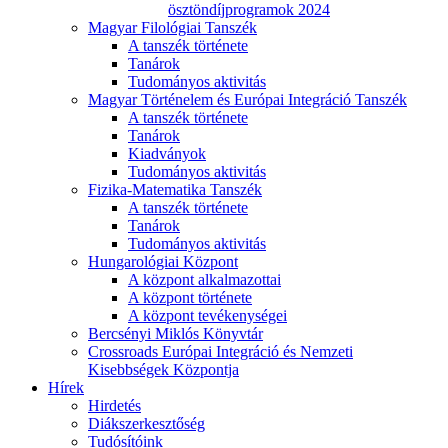
ösztöndíjprogramok 2024
Magyar Filológiai Tanszék
A tanszék története
Tanárok
Tudományos aktivitás
Magyar Történelem és Európai Integráció Tanszék
A tanszék története
Tanárok
Kiadványok
Tudományos aktivitás
Fizika-Matematika Tanszék
A tanszék története
Tanárok
Tudományos aktivitás
Hungarológiai Központ
A központ alkalmazottai
A központ története
A központ tevékenységei
Bercsényi Miklós Könyvtár
Crossroads Európai Integráció és Nemzeti
Kisebbségek Központja
Hírek
Hirdetés
Diákszerkesztőség
Tudósítóink