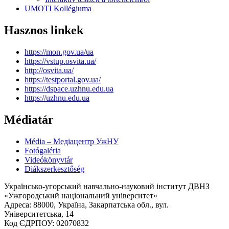
UMOTI Kollégiuma
Hasznos linkek
https://mon.gov.ua/ua
https://vstup.osvita.ua/
http://osvita.ua/
https://testportal.gov.ua/
https://dspace.uzhnu.edu.ua
https://uzhnu.edu.ua
Médiatár
Média – Медіацентр УжНУ
Fotógaléria
Videókönyvtár
Diákszerkesztőség
Українсько-угорський навчально-науковий інститут ДВНЗ
«Ужгородський національний університет»
Адреса: 88000, Україна, Закарпатська обл., вул.
Університетська, 14
Код ЄДРПОУ: 02070832