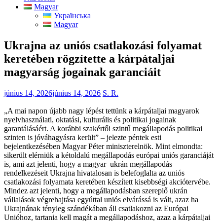
Magyar
Українська
Magyar
Ukrajna az uniós csatlakozási folyamat
keretében rögzítette a kárpátaljai
magyarság jogainak garanciáit
június 14, 2026
június 14, 2026
S. R.
„A mai napon újabb nagy lépést tettünk a kárpátaljai magyarok
nyelvhasználati, oktatási, kulturális és politikai jogainak
garantálásáért. A korábbi szakértői szintű megállapodás politikai
szinten is jóváhagyásra került” – jelezte péntek esti
bejelentkezésében Magyar Péter miniszterelnök. Mint elmondta:
sikerült elérniük a kétoldalú megállapodás európai uniós garanciáját
is, ami azt jelenti, hogy a magyar–ukrán megállapodás
rendelkezéseit Ukrajna hivatalosan is belefoglalta az uniós
csatlakozási folyamata keretében készített kisebbségi akciótervébe.
Mindez azt jelenti, hogy a megállapodásban szereplő ukrán
vállalások végrehajtása egyúttal uniós elvárássá is vált, azaz ha
Ukrajnának tényleg szándékában áll csatlakozni az Európai
Unióhoz, tartania kell magát a megállapodáshoz, azaz a kárpátaljai