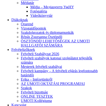
Médiatár
Média – Медіацентр УжНУ
Fotógaléria
Videókönyvtár
Diákoknak
Órarend
Vizsgaidőpontok
Szakdolgozatok és diplomamunkák
Répás Zsuzsanna Ösztöndíj
ÖSZTÖNDÍJ LEHETŐSÉGEK AZ UMOTI
HALLGATÓI SZÁMÁRA
Felvételizőknek
Felvételi Szabályzat 2026
Felvételi szabályok katonai szolgálatot teljesítők
számára
Mesterek felvételi szabályai
Felvételi kampány – A felvételi eljárás legfontosabb
határidői
Erika – Intézetünkről
AZ UMOTI OKTATÁSI PROGRAMJAI
Szakok
Felvételi bizottság
ONLINE TESZTEK
UMOTI Kollégiuma
Kapcsolat