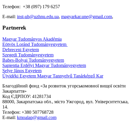
Телефон: +38 (097) 179 6257
E-mail:
inst-uh@uzhnu.edu.ua
,
magyarkar.une@gmail.com
,
Partnerek
Magyar Tudományos Akadémia
Eötvös Loránd Tudományegyetem
Debreceni Egyetem
Szegedi Tudományegyetem
Babes-Bolyai Tudományegyetem
Sapientia Erdélyi Magyar Tudományegyetem
Selye János Egyetem
Újvidéki Egyetem Magyar Tannyelvű Tanárképző Kar
Благодійний фонд «За розвиток угорськомовної вищої освіти
Закарпаття»
Код ЄДРПОУ: 41281734
88000, Закарпатська обл., місто Ужгород, вул. Університетська,
14.
Телефон: +380 507768728
E-mail:
kmoalap@gmail.com