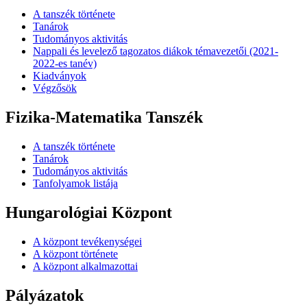
A tanszék története
Tanárok
Tudományos aktivitás
Nappali és levelező tagozatos diákok témavezetői (2021-
2022-es tanév)
Kiadványok
Végzősök
Fizika-Matematika Tanszék
A tanszék története
Tanárok
Tudományos aktivitás
Tanfolyamok listája
Hungarológiai Központ
A központ tevékenységei
A központ története
A központ alkalmazottai
Pályázatok