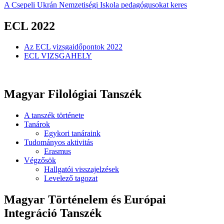
A Csepeli Ukrán Nemzetiségi Iskola pedagógusokat keres
ECL 2022
Az ECL vizsgaidőpontok 2022
ECL VIZSGAHELY
Magyar Filológiai Tanszék
A tanszék története
Tanárok
Egykori tanáraink
Tudományos aktivitás
Erasmus
Végzősök
Hallgatói visszajelzések
Levelező tagozat
Magyar Történelem és Európai
Integráció Tanszék