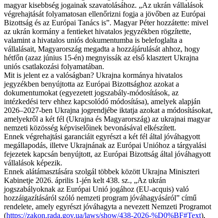
magyar kisebbség jogainak szavatolásához. „Az ukrán vállalások
végrehajtását folyamatosan ellenőrizni fogja a jövőben az Európai
Bizottság és az Európai Tanács is”. Magyar Péter hozzátette: mivel
az ukrán kormány a fentieket hivatalos jegyzékben rögzítette,
valamint a hivatalos uniós dokumentumba is belefoglalta a
vállalásait, Magyarország megadta a hozzájárulását ahhoz, hogy
hétfőn (azaz június 15-én) megnyissák az első klasztert Ukrajna
uniós csatlakozási folyamatában.
Mit is jelent ez a valóságban? Ukrajna kormánya hivatalos
jegyzékben benyújtotta az Európai Bizottsághoz azokat a
dokumentumokat (egyezetett jogszabály-módosítások, az
intézkedési terv ehhez kapcsolódó módosítása), amelyek alapján
2026–2027-ben Ukrajna jogrendjébe iktatja azokat a módosításokat,
amelyekről a két fél (Ukrajna és Magyarország) az ukrajnai magyar
nemzeti közösség képviselőinek bevonásával elkészített.
Ennek végrehajtási garanciáit egyrészt a két fél által jóváhagyott
megállapodás, illetve Ukrajnának az Európai Unióhoz a tárgyalási
fejezetek kapcsán benyújtott, az Európai Bizottság által jóváhagyott
vállalások képezik.
Ennek alátámasztására szolgál többek között Ukrajna Miniszteri
Kabinetje 2026. április 1-jén kelt 438. sz., „Az ukrán
jogszabályoknak az Európai Unió jogához (EU-acquis) való
hozzáigazításáról szóló nemzeti program jóváhagyásáról” című
rendelete, amely egyrészt jóváhagyta a nevezett Nemzeti Programot
(
https://zakon.rada.gov.ua/laws/show/438-2026-%D0%BF#Text
),