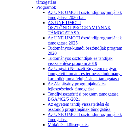
támogatása
Programok
Az UNE UMOTI ösztöndíjprogramjának
támogatása 2026-ban
AZ UNE UMOTI
ÖSZTÖNDIJPROGRAMJÁNAK
TÁMOGATÁSA
Az UNE UMOTI ösztöndíjprogramjának
támogatása 2025
Tudományos-kutatói ösztöndíjak program
2020
Tudományos ösztöndíjak és tandíjak
visszatérítése program 2019
Az Ungvári Nemzeti Egyetem magyar
tannyelvű humán- és természettudományi
kar kollégiuma felújításának támogatása
Az Alapítvány programjainak és
fejlesztéseinek támogatása
Tandíjvisszatérítési program támogatása.
BGA/462/5 /2021
Az egyetem tandíj-visszatérítési és
ösztöndíj programjának támogatása
Az UNE UMOTI ösztöndíjprogramjának
támogatása
Működési költségek és