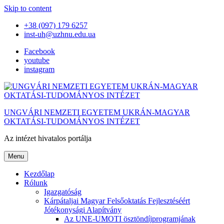
Skip to content
+38 (097) 179 6257
inst-uh@uzhnu.edu.ua
Facebook
youtube
instagram
UNGVÁRI NEMZETI EGYETEM UKRÁN-MAGYAR
OKTATÁSI-TUDOMÁNYOS INTÉZET
Az intézet hivatalos portálja
Menu
Kezdőlap
Rólunk
Igazgatóság
Kárpátaljai Magyar Felsőoktatás Fejlesztéséért
Jótékonysági Alapítvány
Az UNE-UMOTI ösztöndíjprogramjának