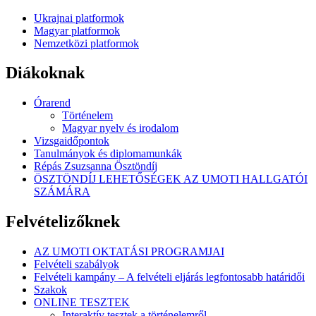
Ukrajnai platformok
Magyar platformok
Nemzetközi platformok
Diákoknak
Órarend
Történelem
Magyar nyelv és irodalom
Vizsgaidőpontok
Tanulmányok és diplomamunkák
Répás Zsuzsanna Ösztöndíj
ÖSZTÖNDÍJ LEHETŐSÉGEK AZ UMOTI HALLGATÓI
SZÁMÁRA
Felvételizőknek
AZ UMOTI OKTATÁSI PROGRAMJAI
Felvételi szabályok
Felvételi kampány – A felvételi eljárás legfontosabb határidői
Szakok
ONLINE TESZTEK
Interaktív tesztek a történelemről