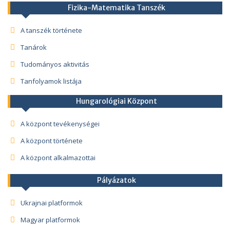
Fizika-Matematika Tanszék
A tanszék története
Tanárok
Tudományos aktivitás
Tanfolyamok listája
Hungarológiai Központ
A központ tevékenységei
A központ története
A központ alkalmazottai
Pályázatok
Ukrajnai platformok
Magyar platformok