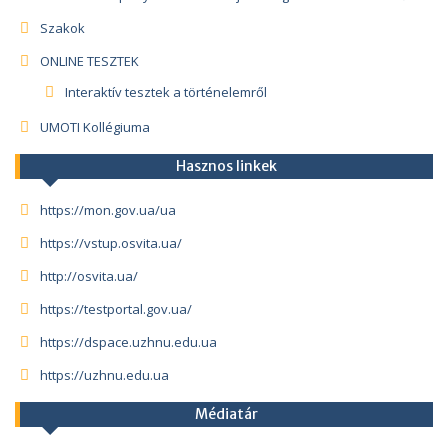
Szakok
ONLINE TESZTEK
Interaktív tesztek a történelemről
UMOTI Kollégiuma
Hasznos linkek
https://mon.gov.ua/ua
https://vstup.osvita.ua/
http://osvita.ua/
https://testportal.gov.ua/
https://dspace.uzhnu.edu.ua
https://uzhnu.edu.ua
Médiatár