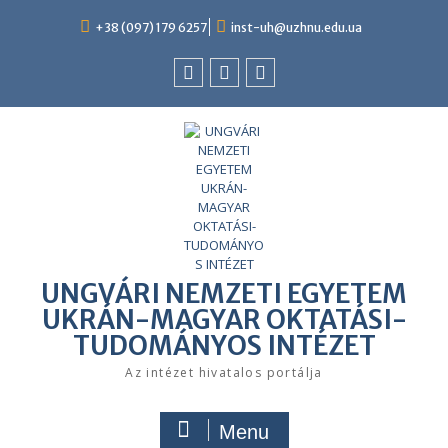
Skip
to
+38 (097) 179 6257
inst-uh@uzhnu.edu.ua
content
Facebook
youtube
instagram
UNGVÁRI NEMZETI EGYETEM
UKRÁN-MAGYAR OKTATÁSI-
TUDOMÁNYOS INTÉZET
Az intézet hivatalos portálja
Menu