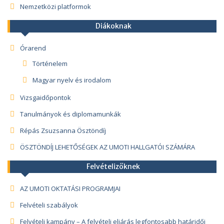
Nemzetközi platformok
Diákoknak
Órarend
Történelem
Magyar nyelv és irodalom
Vizsgaidőpontok
Tanulmányok és diplomamunkák
Répás Zsuzsanna Ösztöndíj
ÖSZTÖNDÍJ LEHETŐSÉGEK AZ UMOTI HALLGATÓI SZÁMÁRA
Felvételizőknek
AZ UMOTI OKTATÁSI PROGRAMJAI
Felvételi szabályok
Felvételi kampány – A felvételi eljárás legfontosabb határidői