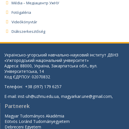
Média – Медіацентр УжНУ
Fotógaléria
Videókönyvtár
Diákszerkesztőség
Українсько-угорський навчально-науковий інститут ДВНЗ
«Ужгородський національний університет»
Адреса: 88000, Україна, Закарпатська обл., вул.
Університетська, 14
Код ЄДРПОУ: 02070832
Телефон: +38 (097) 179 6257
E-mail:
inst-uh@uzhnu.edu.ua
,
magyarkar.une@gmail.com
,
Partnerek
Magyar Tudományos Akadémia
Eötvös Loránd Tudományegyetem
Debreceni Egyetem