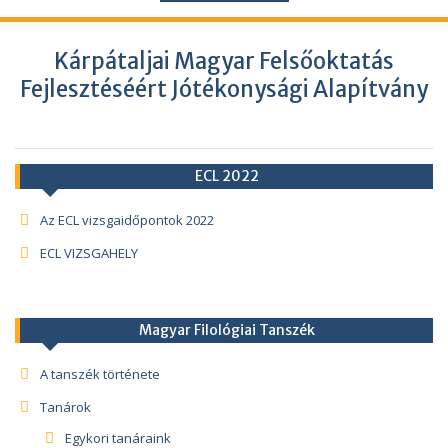
Kárpátaljai Magyar Felsőoktatás
Fejlesztéséért Jótékonysági Alapítvány
ECL 2022
Az ECL vizsgaidőpontok 2022
ECL VIZSGAHELY
Magyar Filológiai Tanszék
A tanszék története
Tanárok
Egykori tanáraink