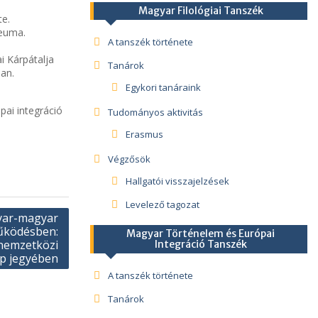
Magyar Filológiai Tanszék
e.
zeuma.
A tanszék története
i Kárpátalja
Tanárok
ban.
Egykori tanáraink
ai integráció
Tudományos aktivitás
Erasmus
Végzősök
Hallgatói visszajelzések
Levelező tagozat
gyar-magyar
űködésben:
Magyar Történelem és Európai
 nemzetközi
Integráció Tanszék
ap jegyében
A tanszék története
Tanárok