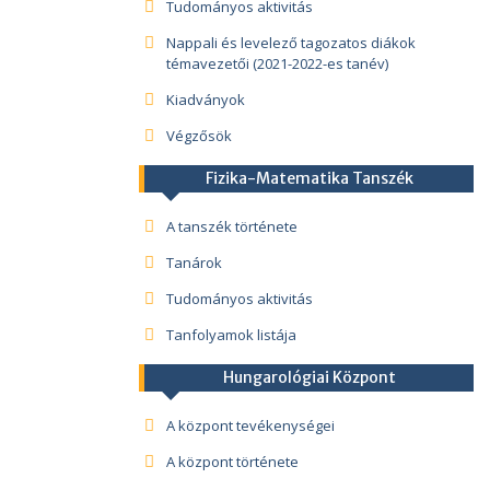
Tudományos aktivitás
Nappali és levelező tagozatos diákok
témavezetői (2021-2022-es tanév)
Kiadványok
Végzősök
Fizika-Matematika Tanszék
A tanszék története
Tanárok
Tudományos aktivitás
Tanfolyamok listája
Hungarológiai Központ
A központ tevékenységei
A központ története