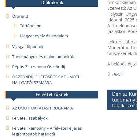
filmkockákban 
Diákoknak
Szervező: Az 
Helyszín: Ungv
Órarend
Időpont: 2025 o
A filmelőadáso
Történelem
(az akkori Pod
Magyar nyelv és irodalom
Lektor: Liubos
Vizsgaidőpontok
Moderátor: Liu
tanszékének d
Tanulmányok és diplomamunkák
A belépés díjta
Répás Zsuzsanna Ösztöndíj
HÍREK
ÖSZTÖNDÍJ LEHETŐSÉGEK AZ UMOTI
HALLGATÓI SZÁMÁRA
Bejegyzés
Denisz Kur
Felvételizőknek
navigáció
tudományüg
találkozót 
AZ UMOTI OKTATÁSI PROGRAMJAI
Felvételi szabályok
Felvételi kampány – A felvételi eljárás
legfontosabb határidői