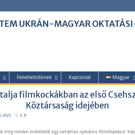
ETEM UKRÁN-MAGYAR OKTATÁS
Felvételizőknek
Kapcsolat
Magyar
talja filmkockákban az első Csehs
Köztársaság idejében
, 2025
S. R.
 meg minden érdeklődőt egy tartalmas nyilvános filmelőadásra “Kár