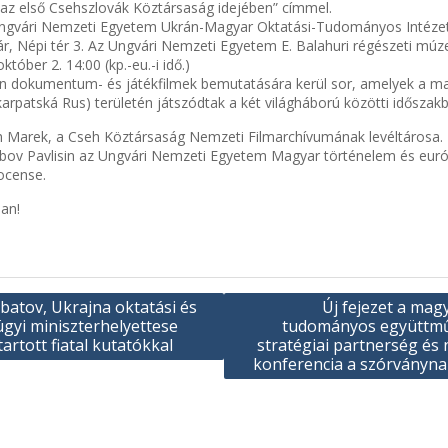
az első Csehszlovák Köztársaság idejében” címmel.
Ungvári Nemzeti Egyetem Ukrán-Magyar Oktatási-Tudományos Intézet
ár, Népi tér 3. Az Ungvári Nemzeti Egyetem E. Balahuri régészeti mú
któber 2. 14:00 (kp.-eu.-i idő.)
n dokumentum- és játékfilmek bemutatására kerül sor, amelyek a ma
karpatská Rus) területén játszódtak a két világháború közötti időszak
h Marek, a Cseh Köztársaság Nemzeti Filmarchívumának levéltárosa.
bov Pavlisin az Ungvári Nemzeti Egyetem Magyar történelem és európ
ocense.
lan!
batov, Ukrajna oktatási és
Új fejezet a ma
yi miniszterhelyettese
tudományos együttm
tartott fiatal kutatókkal
stratégiai partnerség és
konferencia a szórványn