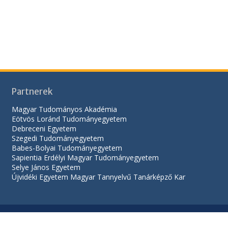
Partnerek
Magyar Tudományos Akadémia
Eötvös Loránd Tudományegyetem
Debreceni Egyetem
Szegedi Tudományegyetem
Babes-Bolyai Tudományegyetem
Sapientia Erdélyi Magyar Tudományegyetem
Selye János Egyetem
Újvidéki Egyetem Magyar Tannyelvű Tanárképző Kar
© 2026
UNGVÁRI NEMZETI EGYETEM UKRÁN-MAGYAR OKTATÁSI-TUDOMÁNY