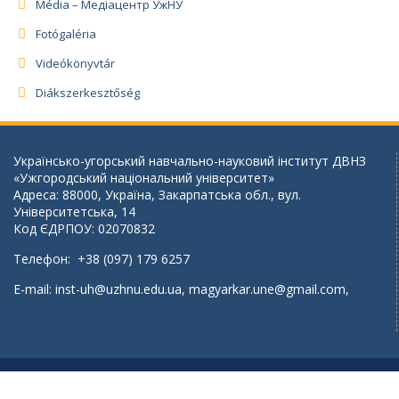
Média – Медіацентр УжНУ
Fotógaléria
Videókönyvtár
Diákszerkesztőség
Українсько-угорський навчально-науковий інститут ДВНЗ
«Ужгородський національний університет»
Адреса: 88000, Україна, Закарпатська обл., вул.
Університетська, 14
Код ЄДРПОУ: 02070832
Телефон: +38 (097) 179 6257
E-mail:
inst-uh@uzhnu.edu.ua
,
magyarkar.une@gmail.com
,
Copyright 