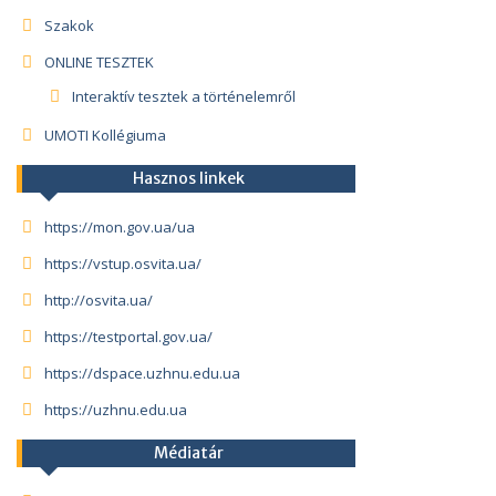
Szakok
ONLINE TESZTEK
Interaktív tesztek a történelemről
UMOTI Kollégiuma
Hasznos linkek
https://mon.gov.ua/ua
https://vstup.osvita.ua/
http://osvita.ua/
https://testportal.gov.ua/
https://dspace.uzhnu.edu.ua
https://uzhnu.edu.ua
Médiatár