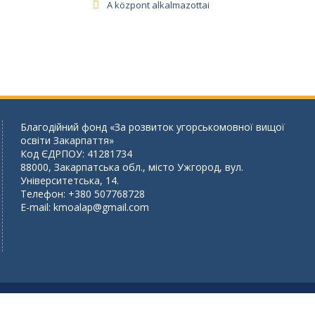
A központ alkalmazottai
Благодійний фонд «За розвиток угорськомовної вищої
освіти Закарпаття»
Код ЄДРПОУ: 41281734
88000, Закарпатська обл., місто Ужгород, вул.
Університетська, 14.
Телефон: +380 507768728
E-mail:
kmoalap@gmail.com
OS INTÉZET