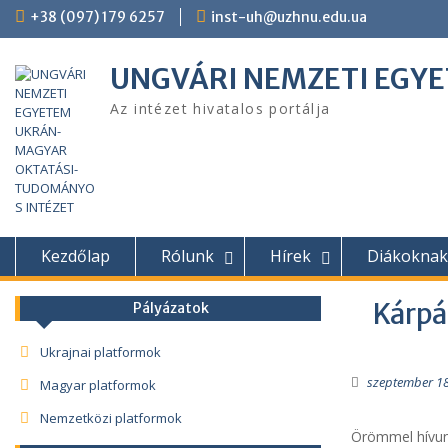
Skip
+38 (097) 179 6257
inst-uh@uzhnu.edu.ua
to
content
UNGVÁRI NEMZETI EGY
Az intézet hivatalos portálja
Kezdőlap
Rólunk
Hírek
Diákoknak
Kárpá
Pályázatok
Ukrajnai platformok
szeptember 18
Magyar platformok
Nemzetközi platformok
Örömmel hívunk