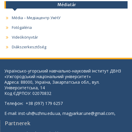
Médiatár
Média – Медіацентр УжНУ
Fotógaléria
Videókönyvtár
Diákszerkesztőség
Українсько-угорський навчально-науковий інститут ДВНЗ
«Ужгородський національний університет»
Адреса: 88000, Україна, Закарпатська обл., вул.
Університетська, 14
Код ЄДРПОУ: 02070832
Телефон: +38 (097) 179 6257
E-mail:
inst-uh@uzhnu.edu.ua
,
magyarkar.une@gmail.com
,
Partnerek