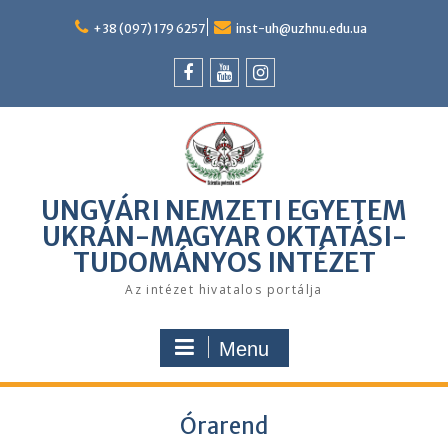
Skip
to
+38 (097) 179 6257
inst-uh@uzhnu.edu.ua
content
Facebook
youtube
instagram
UNGVÁRI NEMZETI EGYETEM
UKRÁN-MAGYAR OKTATÁSI-
TUDOMÁNYOS INTÉZET
Az intézet hivatalos portálja
Menu
Órarend