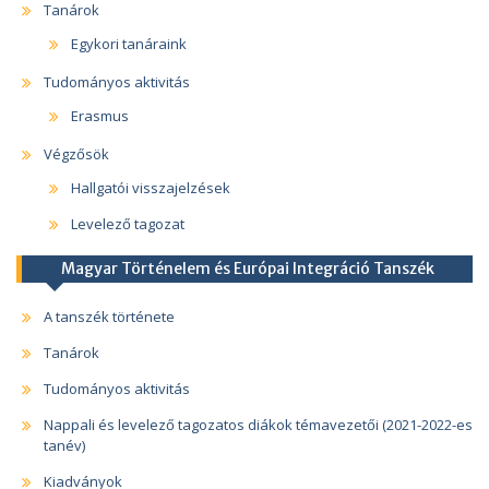
Tanárok
Egykori tanáraink
Tudományos aktivitás
Erasmus
Végzősök
Hallgatói visszajelzések
Levelező tagozat
Magyar Történelem és Európai Integráció Tanszék
A tanszék története
Tanárok
Tudományos aktivitás
Nappali és levelező tagozatos diákok témavezetői (2021-2022-es
tanév)
Kiadványok