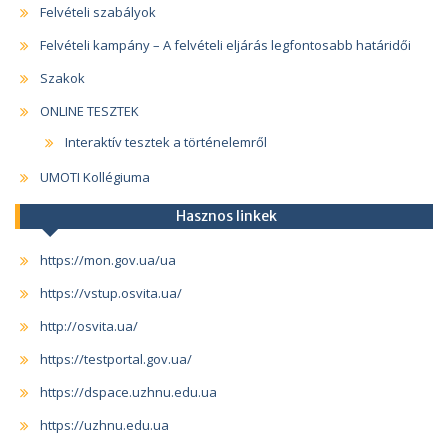
Felvételi szabályok
Felvételi kampány – A felvételi eljárás legfontosabb határidői
Szakok
ONLINE TESZTEK
Interaktív tesztek a történelemről
UMOTI Kollégiuma
Hasznos linkek
https://mon.gov.ua/ua
https://vstup.osvita.ua/
http://osvita.ua/
https://testportal.gov.ua/
https://dspace.uzhnu.edu.ua
https://uzhnu.edu.ua