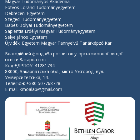
Magyar Tudományos Akadémia
Eötvös Loránd Tudományegyetem
Debreceni Egyetem
Szegedi Tudományegyetem
Babes-Bolyai Tudományegyetem
Sapientia Erdélyi Magyar Tudományegyetem
Selye János Egyetem
Újvidéki Egyetem Magyar Tannyelvű Tanárképző Kar
Благодійний фонд «За розвиток угорськомовної вищої
освіти Закарпаття»
Код ЄДРПОУ: 41281734
88000, Закарпатська обл., місто Ужгород, вул.
Університетська, 14.
Телефон: +380 507768728
E-mail:
kmoalap@gmail.com