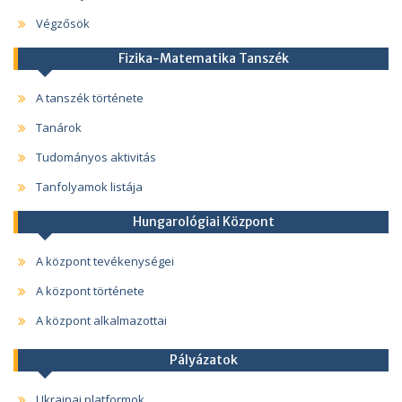
Végzősök
Fizika-Matematika Tanszék
A tanszék története
Tanárok
Tudományos aktivitás
Tanfolyamok listája
Hungarológiai Központ
A központ tevékenységei
A központ története
A központ alkalmazottai
Pályázatok
Ukrajnai platformok