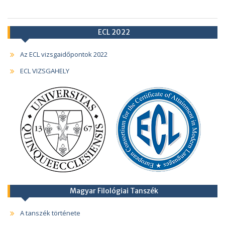
ECL 2022
Az ECL vizsgaidőpontok 2022
ECL VIZSGAHELY
Magyar Filológiai Tanszék
A tanszék története