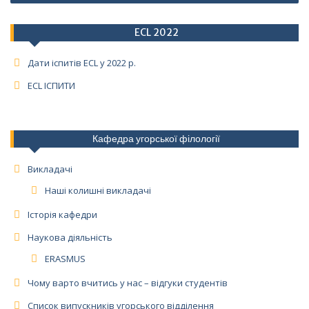
ECL 2022
Дати іспитів ECL у 2022 р.
ECL ІСПИТИ
Кафедра угорської філології
Викладачі
Наші колишні викладачі
Історія кафедри
Наукова діяльність
ERASMUS
Чому варто вчитись у нас – відгуки студентів
Список випускників угорського відділення