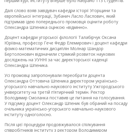
перший курс інституту вперше було набрано 113 студентів.
Далі слово взяв завідувач кафедри історії Угорщини та
європейської інтеграції, Зубанич Ласло Ласлович, який
підтримав ідею попереднього промовця оцінити роботу
Олександра Шпеника оцінкою «відмінно».
Доцент кафедри угорської філології Талабірчук Оксана
Юріївна, професор Гече Федір Елемирович і доцент кафедри
фізико-математичних дисциплін Молнар Шандор
Бертолонович відзначили стрімкий розвиток наукових
досліджень на УУННІ за час директорської каденції
Олександра Шпеника.
Усі промовці запропонували переобрати доцента
Олександра Оттовича Шпеника директором українсько-
угорського навчально-наукового інституту Ужгородського
університету на третій п’ятирічний термін. Ректор
Володимир Смоланка поставив це питання на голосування.
У підсумку доцент Олександр Шпеник був обраний на посаду
очільника українсько-угорського навчально-наукового
інституту одноголосно.
Після цієї процедури продовжувалося спілкування
співробітників інституту з ректором Володимиром