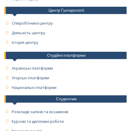
Центр Гунгарології
Співробітники центру
Діяльність центру
Історія центру
Студійні платформи
Українські платформи
Угорські платформи
Національні платформи
Студентам
Розклади заліків та екзаменів
Курсові та дипломні роботи