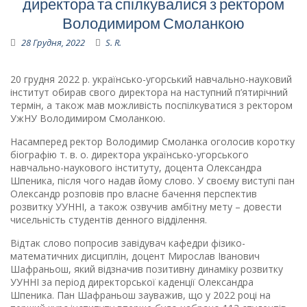
директора та спілкувалися з ректором
Володимиром Смоланкою
28 Грудня, 2022
S. R.
20 грудня 2022 р. українсько-угорський навчально-науковий
інститут обирав свого директора на наступний п’ятирічний
термін, а також мав можливість поспілкуватися з ректором
УжНУ Володимиром Смоланкою.
Насамперед ректор Володимир Смоланка оголосив коротку
біографію т. в. о. директора українсько-угорського
навчально-наукового інституту, доцента Олександра
Шпеника, після чого надав йому слово. У своєму виступі пан
Олександр розповів про власне бачення перспектив
розвитку УУННІ, а також озвучив амбітну мету – довести
чисельність студентів денного відділення.
Відтак слово попросив завідувач кафедри фізико-
математичних дисциплін, доцент Мирослав Іванович
Шафраньош, який відзначив позитивну динаміку розвитку
УУННІ за період директорської каденції Олександра
Шпеника. Пан Шафраньош зауважив, що у 2022 році на