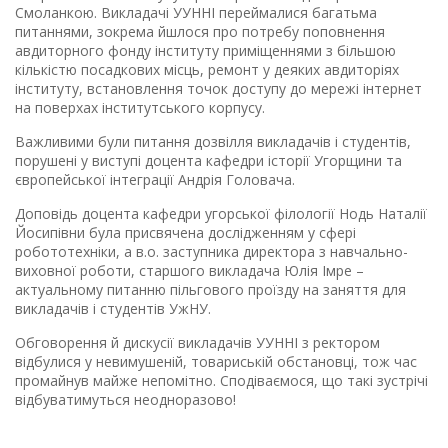
Смоланкою. Викладачі УУННІ переймалися багатьма
питаннями, зокрема йшлося про потребу поповнення
авдиторного фонду інституту приміщеннями з більшою
кількістю посадкових місць, ремонт у деяких авдиторіях
інституту, встановлення точок доступу до мережі інтернет
на поверхах інститутського корпусу.
Важливими були питання дозвілля викладачів і студентів,
порушені у виступі доцента кафедри історії Угорщини та
європейської інтеграції Андрія Головача.
Доповідь доцента кафедри угорської філології Нодь Наталії
Йосипівни була присвячена дослідженням у сфері
робототехніки, а в.о. заступника директора з навчально-
виховної роботи, старшого викладача Юлія Імре –
актуальному питанню пільгового проїзду на заняття для
викладачів і студентів УжНУ.
Обговорення й дискусії викладачів УУННІ з ректором
відбулися у невимушеній, товариській обстановці, тож час
промайнув майже непомітно. Сподіваємося, що такі зустрічі
відбуватимуться неодноразово!