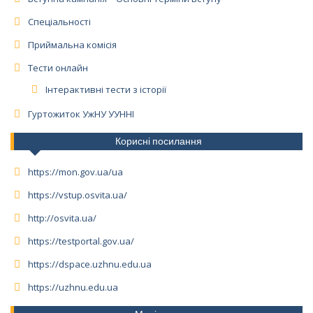
Спеціальності
Приймальна комісія
Тести онлайн
Інтерактивні тести з історії
Гуртожиток УжНУ УУННІ
Корисні посилання
https://mon.gov.ua/ua
https://vstup.osvita.ua/
http://osvita.ua/
https://testportal.gov.ua/
https://dspace.uzhnu.edu.ua
https://uzhnu.edu.ua