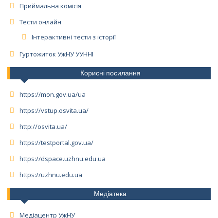
Приймальна комісія
Тести онлайн
Інтерактивні тести з історії
Гуртожиток УжНУ УУННІ
Корисні посилання
https://mon.gov.ua/ua
https://vstup.osvita.ua/
http://osvita.ua/
https://testportal.gov.ua/
https://dspace.uzhnu.edu.ua
https://uzhnu.edu.ua
Медіатека
Медіацентр УжНУ