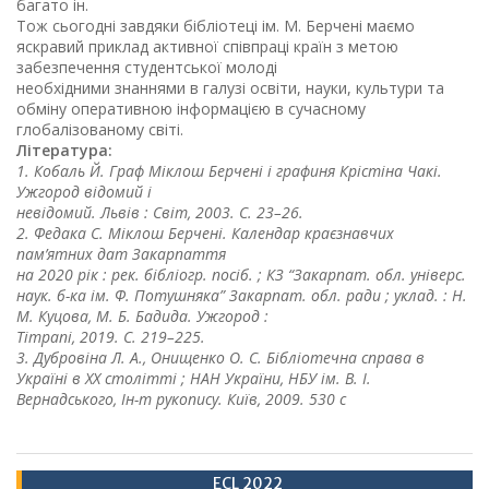
багато ін.
Тож сьогодні завдяки бібліотеці ім. М. Берчені маємо
яскравий приклад активної співпраці країн з метою
забезпечення студентської молоді
необхідними знаннями в галузі освіти, науки, культури та
обміну оперативною інформацією в сучасному
глобалізованому світі.
Література:
1. Кобаль Й. Граф Міклош Берчені і графиня Крістіна Чакі.
Ужгород відомий і
невідомий. Львів : Світ, 2003. С. 23–26.
2. Федака С. Міклош Берчені. Календар краєзнавчих
пам’ятних дат Закарпаття
на 2020 рік : рек. бібліогр. посіб. ; КЗ “Закарпат. обл. універс.
наук. б-ка ім. Ф. Потушняка” Закарпат. обл. ради ; уклад. : Н.
М. Куцова, М. Б. Бадида. Ужгород :
Timpani, 2019. С. 219–225.
3. Дубровіна Л. А., Онищенко О. С. Бібліотечна справа в
Україні в ХХ столітті ; НАН України, НБУ ім. В. І.
Вернадського, Ін-т рукопису. Київ, 2009. 530 с
ECL 2022