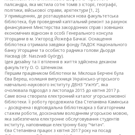
палісандра, яка містила сотні томів з історії, географії,
політики, військової справи, архітектури [1, 2].
У приміщеннях, де розташувалася нова факультетська
бібліотека, був проведений капітальний ремонт за рахунок
фінансування Міністерства закордонних справ і зовнішніх
економічних відносин в особі Генерального консула
Угорщини в м. Ужгород Йожефа Бачкаї. Оснащення
бібліотека отримала завдяки фонду ПАДОК Національного
банку Угорщини та особисто радника голови Дьордя
Насваді (dr. Naszvadi György).
Ідея дизайну та її втілення в життя здійснена деканом
факультету О. О. Шпеником.
Першим працівником бібліотеки ім. Міклоша Берчені була
Єва Вереш, колишня випускниця Українсько-угорського
навчально-наукового інституту ДВНЗ “УжНУ”, яка
очолювала підрозділ з листопада 2015 до квітня 2017 р.
Саме вона створила електронний каталог угорськомовної
бібліотеки. Її роботу продовжила Єва Степанівна Камінська
– досвідчена і відповідальна бібліотекарка з багаторічним
стажем роботи, досконалим володінням угорською мовою,
яка забезпечила електронне обслуговування студентів
інституту, наповнивши електронну базу “Читач”.
Єва Степанівна працює з квітня 2017 року на посаді