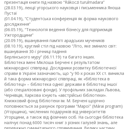
презентація книги під назвою “Rákoczi turulmadara”
(28.03.19), лекції угорського науковця і письменника Яноша
Пустаї
(01.04.19), “Студентська конференція як форма наукового
дослідження”
(06.05.19), “Технологія ведення бізнесу для підприємців
Ужгородщини”
(20.09.19), вшанування пам’яті арадських мучеників
(08.10.19), круглий стіл під назвою “Літо, яке змінило світ:
вшанування 30-ї річниці падіння
Берлінського муру” (06.11.19) та багато інших.
Бібліотека імені Міклоша Берчені є результатом
міжнародної співпраці. Дослідники розвитку бібліотечної
справи в Україні зазначають, що “у 90-х роках ХХ ст. виникла
й така форма міжнародної співпраці, як «бібліотека в
бібліотеці» – бібліотека однієї держави в бібліотеці іншої
(або спеціалізовані фонди). У профільних закладах Львова,
Чернівців, Харкова існують «австрійські бібліотеки».
Книжковий фонд бібліотеки ім. М. Берчені щорічно
поповнюється за рахунок програми “Марої” (Márai program)
(Угорщина), численних подарунків від університетів
Угорщини, а також від фізичних осіб. На сьогодні бібліотека
налічує понад 6000 тисяч книг з різних галузей знань, але
переважно гуманітарного спрямування. Велику частину