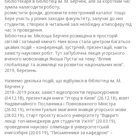
бібліотекаря в бібліотеці ім. М. Берчені, але за короткий час
зуміла налагодити роботу,
розмістити фонди, доповнити електронний каталог тощо.
Бере участь у різних заходах факультету, залучає до них
студентів, створює в читальній залі необхідну атмосферу під
час їх проведення.
Бібліотека ім. Міклоша Берчені розміщена в просторій
світлій і затишній кімнаті. Нині вона стала центром багатьох
цікавих подій – конференцій, зустрічей, презентацій, навіть
захисту наукових робіт. Тут заПублічна лекція угорського
вченого-мовознавця Яноша Пустаї на тему: “Вплив
глобалізації та асиміляції на розвиток національних мов”.
2019, березень.
Назвемо декілька подій, що відбулися в бібліотеці ім. М.
Берчені у
2018–2019 роках: захист відеопроєктів першокурсників
(04.12.18), презентація книги “Угорці в Києві” (26.12.18), візит
Надзвичайного Посланника і Повноважного Міністра
(26.02.19), інтелектуальні змагання знавців угорської мови
(28.02.19), старт проєкту всього університету “Відкриті
лекції топ-менеджерів для студентів УжНУ” (20.03.19),
проведення наукової олімпіади в університетській
книгозбірні (20.03.19), “Письменники за кафедрою” –