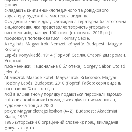
фонду
складають книги енциклопедичного та довідкового
характеру, художні та мистецькі видання.
Ось деякі із книг відділу: своєрідна літературна багатотомна
енциклопедія, яка представляє творчість угорських
письменників, налічує 100 томів (станом на 2018 рік) і
продовжує поповнюватися. Tormay Cécile.
A régi ház. Magyar Irók. Nemzeti könyvtár. Budapest : Magyar
Közlöny
Lap-és Könyvkiadó, 1914 (Тормой Сесілія. Старий дім : роман.
Угорські
письменники; Національна бібліотека); Görgey Gábor. Utolsó
jelentés
Atlaniszról. Második kötet. Magyar írok. Ki kicsodo. Magyar
Közlöny Lapés. Budapest, 2018 (Ґорґей Ґабор; серія видань
під назвою “Хто є хто”, в
якій в алфавітному порядку подаються персоналії відомих
світових політичних і громадських діячів, письменників,
художників тощо з 2000
року); Magyar életrajzi lexikon (A–Z). Budapest : Akadémiai
Kiadó, 1967–
1985 (Угорський біографічний словник); праці викладачів
факультету та