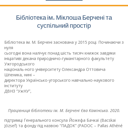
Бібліотека ім. Міклоша Берчені та
суспільний простір
Бібліотека ім. М. Берчені заснована у 2015 році. Починаючи з
нуля
сьогодні вона налічує понад шість тисяч книжок завдяки
ініціативі декана природничо-гуманітарного факультету
Ужгородського
національ-ного університету Олександра Оттовича
Шпеника, нині –
директора Українсько-угорського навчально-наукового
інституту
ДВНЗ “УжНУ”,
Працівниця бібліотеки ім. М. Берчені Єва Камінська. 2020.
підтримці Генерального консула Йожефа Бачкаї (Bacskai
József) та фонду під назвою “ПАДОК” (PADOC – Pallas Athéné