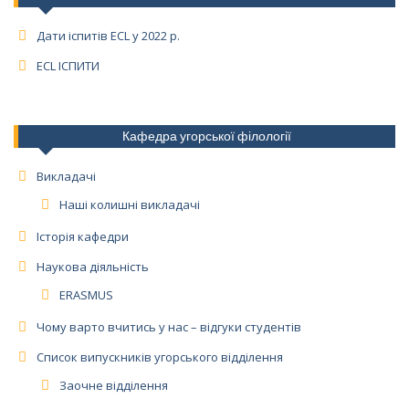
Дати іспитів ECL у 2022 р.
ECL ІСПИТИ
Кафедра угорської філології
Викладачі
Наші колишні викладачі
Історія кафедри
Наукова діяльність
ERASMUS
Чому варто вчитись у нас – відгуки студентів
Список випускників угорського відділення
Заочне відділення