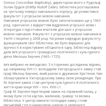
Domus Concordiae Alapítvány), директором якого є Рудольф
Золан Ерделі (Erdélyi Rudolf Zalán). Бібліотека розташована
на третьому поверсі навчального корпусу, де розмістився
факультет з угорською мовою навчання.
Навчання угорською мовою було започатковано ще у 1963
році, одночасно з відкриттям відділення угорської мови і
літератури з підготовки вчителів для шкіл з угорською
мовою навчання. Факультет з угорською мовою навчання в
УжНУ створено у 2008 році. На різних кафедрах факультету
функціонували свої бібліотеки, які було вирішено для
зручності в користуванні об’єднати в одну. Бібліотеці відразу
дали ім’я угорського громадсько-політичного і культурного
діяча Міклоша Берчені (1665–1725).
Ім’я вибрано не випадково. З історичних досліджень відомо,
що наприкінці ХVІІ ст. володарем Ужгородського замку став
граф Міклош Берчені, який разом із дружиною Крістіною Чакі
облаштували в Ужгородському замку свою резиденцію. При
М. Берчені замок став центром культурного й політичного
життя краю кінця ХVІІ – поч. ХVІІІ ст.
Граф М. Берчені перетворив замок на справжній палац, у
якому були сотні картин, малюнків, гравюр та велика
бібліотека. У центрі кімнати господаря замку стояв
письмовий стіл із книжковою шафою із червоного