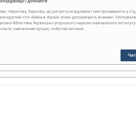
координації і допомоги
єва, Чернігова, Харкова, що рятуються від війни і нині проживають у сту
али круглий стіл «Війна в Україні: вчені допомагають вченим». Спілкували
укової бібліотеки Українсько-угорського науково-навчального інституту
оєкти, навчальний процес, побутові питання…
Чит