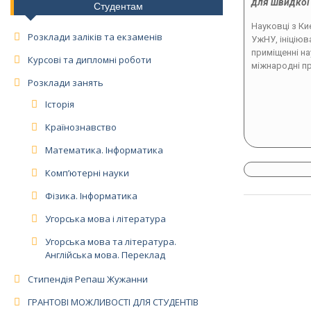
для швидкої 
Студентам
Науковці з Ки
Розклади заліків та екзаменів
УжНУ, ініціюв
приміщенні на
Курсові та дипломні роботи
міжнародні пр
Розклади занять
Історія
Країнознавство
Математика. Інформатика
Комп’ютерні науки
Фізика. Інформатика
Угорська мова і література
Угорська мова та література.
Англійська мова. Переклад
Стипендія Репаш Жужанни
ГРАНТОВІ МОЖЛИВОСТІ ДЛЯ СТУДЕНТІВ