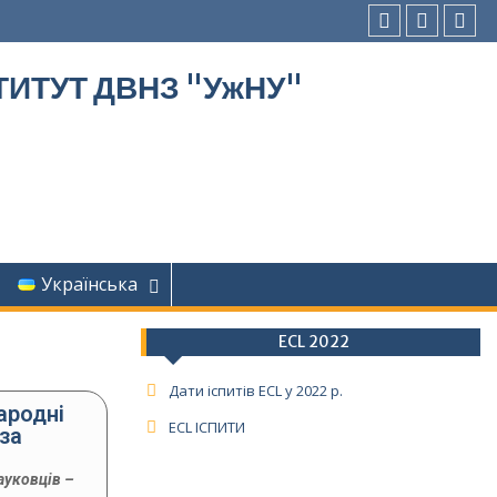
ИТУТ ДВНЗ "УжНУ"
Українська
ECL 2022
Дати іспитів ECL у 2022 р.
ародні
ECL ІСПИТИ
за
ауковців –