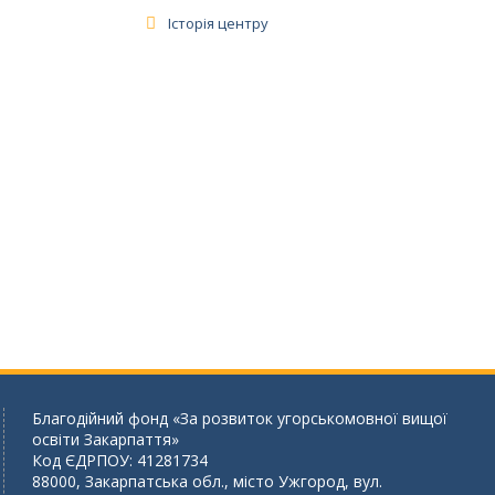
Історія центру
Благодійний фонд «За розвиток угорськомовної вищої
освіти Закарпаття»
Код ЄДРПОУ: 41281734
88000, Закарпатська обл., місто Ужгород, вул.