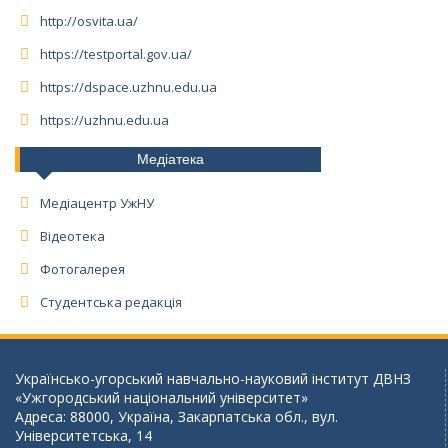
http://osvita.ua/
https://testportal.gov.ua/
https://dspace.uzhnu.edu.ua
https://uzhnu.edu.ua
Медіатека
Медіацентр УжНУ
Відеотека
Фотогалерея
Студентська редакція
Українсько-угорський навчально-науковий інститут ДВНЗ
«Ужгородський національний університет»
Адреса: 88000, Україна, Закарпатська обл., вул.
Університетська, 14