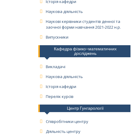
Історія кафедри
Наукова діяльність
Наукові керівники студентів денної та
заочної форми навчання 2021-2022 н.р.
Випускники
Кафедра фізико-математичних
досліджень
Викладачі
Наукова діяльність
Історія кафедри
Перелік курсів
Центр Гунгарології
Співробітники центру
Діяльність центру