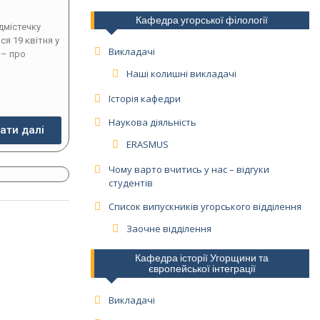
Кафедра угорської філології
дмістечку
ся 19 квітня у
Викладачі
 – про
Наші колишні викладачі
Історія кафедри
Наукова діяльність
ати далі
ERASMUS
Чому варто вчитись у нас – відгуки
студентів
Список випускників угорського відділення
Заочне відділення
Кафедра історії Угорщини та
європейської інтеграції
Викладачі