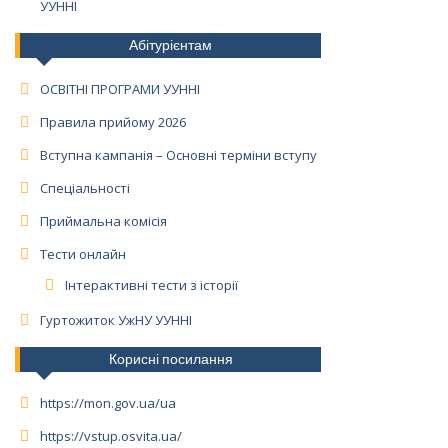
УУННІ
Абітурієнтам
ОСВІТНІ ПРОГРАМИ УУННІ
Правила прийому 2026
Вступна кампанія – Основні терміни вступу
Спеціальності
Приймальна комісія
Тести онлайн
Інтерактивні тести з історії
Гуртожиток УжНУ УУННІ
Корисні посилання
https://mon.gov.ua/ua
https://vstup.osvita.ua/