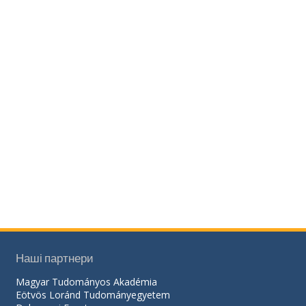
Наші партнери
Magyar Tudományos Akadémia
Eötvös Loránd Tudományegyetem