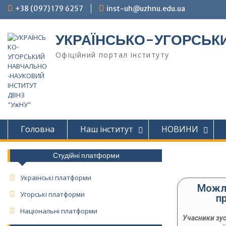
+38 (097) 179 6257
inst-uh@uzhnu.edu.ua
УКРАЇНСЬКО-УГОРСЬКИ
Офіційний портал інституту
Головна
Наш інститут
НОВИНИ
Студійні платформи
Українські платформи
Можли
Угорські платформи
п
Національні платформи
Учасники зус