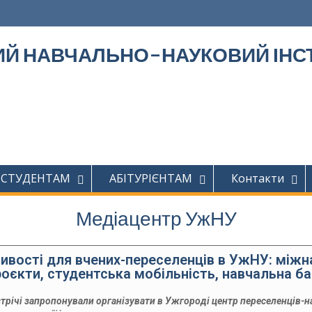
Й НАВЧАЛЬНО-НАУКОВИЙ ІНСТ
СТУДЕНТАМ
АБІТУРІЄНТАМ
Контакти
Медіацентр УжНУ
вості для вчених-переселенців в УжНУ: міжн
роєкти, студентська мобільність, навчальна ба
трічі запропонували організувати в Ужгороді центр переселенців-н