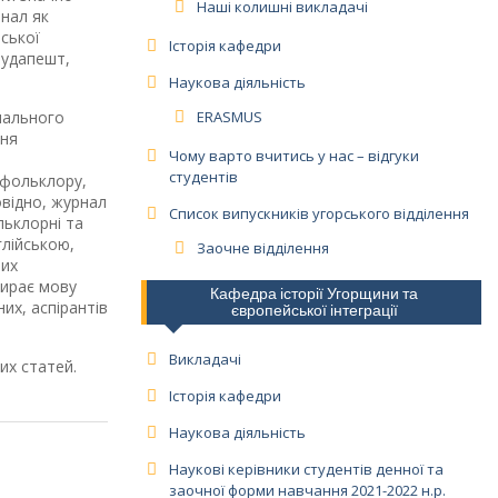
Наші колишні викладачі
рнал як
рської
Історія кафедри
Будапешт,
Наукова діяльність
нального
ERASMUS
ння
Чому варто вчитись у нас – відгуки
студентів
 фольклору,
овідно, журнал
Список випускників угорського відділення
ольклорні та
глійською,
Заочне відділення
чих
бирає мову
Кафедра історії Угорщини та
их, аспірантів
європейської інтеграції
Викладачі
вих статей.
Історія кафедри
Наукова діяльність
Наукові керівники студентів денної та
заочної форми навчання 2021-2022 н.р.