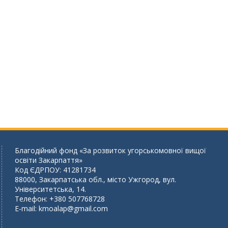
Благодійний фонд «За розвиток угорськомовної вищої
освіти Закарпаття»
Код ЄДРПОУ: 41281734
88000, Закарпатська обл., місто Ужгород, вул.
Університетська, 14.
Телефон: +380 507768728
E-mail:
kmoalap@gmail.com