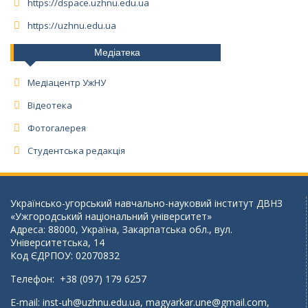
https://dspace.uzhnu.edu.ua
https://uzhnu.edu.ua
Медіатека
Медіацентр УжНУ
Відеотека
Фотогалерея
Студентська редакція
Українсько-угорський навчально-науковий інститут ДВНЗ
«Ужгородський національний університет»
Адреса: 88000, Україна, Закарпатська обл., вул.
Університетська, 14
Код ЄДРПОУ: 02070832
Телефон: +38 (097) 179 6257
E-mail:
inst-uh@uzhnu.edu.ua
,
magyarkar.une@gmail.com
,