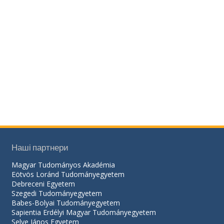
Наші партнери
Magyar Tudományos Akadémia
Eötvös Loránd Tudományegyetem
Debreceni Egyetem
Szegedi Tudományegyetem
Babes-Bolyai Tudományegyetem
Sapientia Erdélyi Magyar Tudományegyetem
Selye János Egyetem