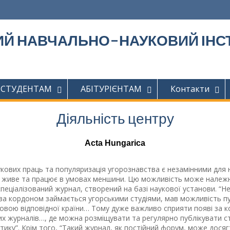
Й НАВЧАЛЬНО-НАУКОВИЙ ІНСТ
СТУДЕНТАМ
АБІТУРІЄНТАМ
Контакти
Діяльність центру
Acta Hungarica
укових праць та популяризація угорознавства є незамінними для 
о живе та працює в умовах меншини. Цю можливість може належ
пеціалізований журнал, створений на базі наукової установи. “Н
за кордоном займається угорськими студіями, мав можливість п
овою відповідної країни… Тому дуже важливо сприяти появі за 
их журналів…, де можна розміщувати та регулярно публікувати ст
тику”. Крім того, “Такий журнал, як постійний форум, може дося