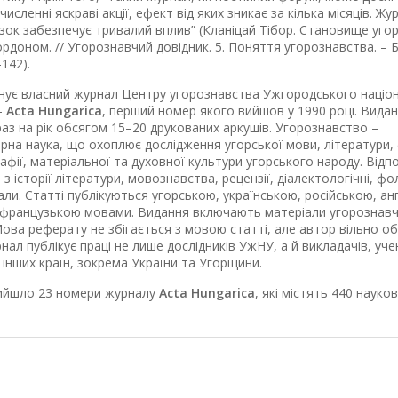
численні яскраві акції, ефект від яких зникає за кілька місяців. Жу
язок забезпечує тривалий вплив” (Кланіцай Тібор. Становище уго
кордоном. // Угорознавчий довідник. 5. Поняття угорознавства. – 
–142).
нує власний журнал Центру угорознавства Ужгородського націо
–
Acta Hungarica
, перший номер якого вийшов у 1990 році. Вида
раз на рік обсягом 15–20 друкованих аркушів. Угорознавство –
рна наука, що охоплює дослідження угорської мови, літератури,
графії, матеріальної та духовної культури угорського народу. Відп
 з історії літератури, мовознавства, рецензії, діалектологічні, ф
іали. Статті публікуються угорською, українською, російською, ан
 французькою мовами. Видання включають матеріали угорознав
Мова реферату не збігається з мовою статті, але автор вільно о
нал публікує праці не лише дослідників УжНУ, а й викладачів, учен
з інших країн, зокрема України та Угорщини.
вийшло 23 номери журналу
Acta Hungarica
, які містять 440 науко