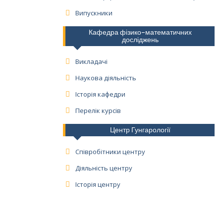
Випускники
Кафедра фізико-математичних
досліджень
Викладачі
Наукова діяльність
Історія кафедри
Перелік курсів
Центр Гунгарології
Співробітники центру
Діяльність центру
Історія центру