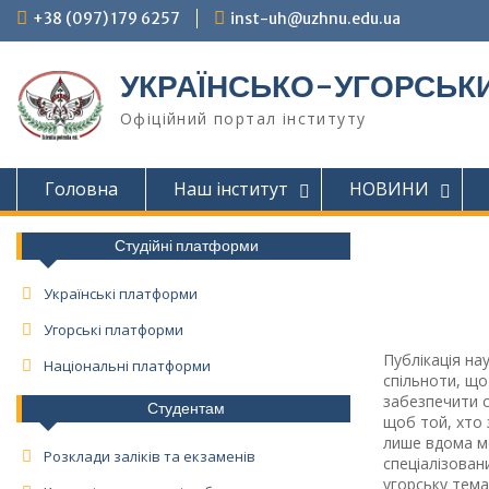
Skip
+38 (097) 179 6257
inst-uh@uzhnu.edu.ua
to
content
УКРАЇНСЬКО-УГОРСЬКИ
Офіційний портал інституту
Головна
Наш інститут
НОВИНИ
Студійні платформи
Українські платформи
Угорські платформи
Публікація на
Національні платформи
спільноти, щ
забезпечити с
Студентам
щоб той, хто 
лише вдома м
Розклади заліків та екзаменів
спеціалізован
угорську тема