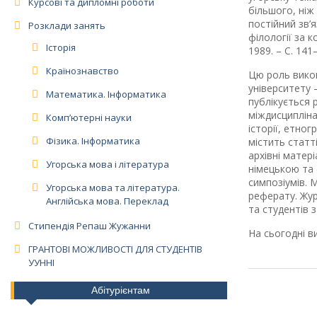
Курсові та дипломні роботи
більшого, ніж 
постійний зв’
Розклади занять
філології за 
Історія
1989. – С. 141
Країнознавство
Цю роль вико
університету 
Математика. Інформатика
публікується 
міждисципліна
Комп’ютерні науки
історії, етно
Фізика. Інформатика
містить статті
архівні матер
Угорська мова і література
німецькою та
симпозіумів. 
Угорська мова та література.
реферату. Жур
Англійська мова. Переклад
та студентів 
Стипендія Репаш Жужанни
На сьогодні 
ГРАНТОВІ МОЖЛИВОСТІ ДЛЯ СТУДЕНТІВ
УУННІ
Абітурієнтам