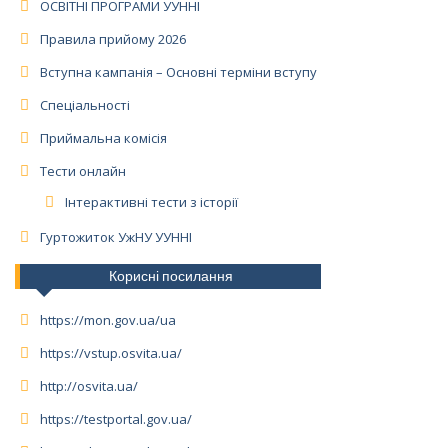
ОСВІТНІ ПРОГРАМИ УУННІ
Правила прийому 2026
Вступна кампанія – Основні терміни вступу
Спеціальності
Приймальна комісія
Тести онлайн
Інтерактивні тести з історії
Гуртожиток УжНУ УУННІ
Корисні посилання
https://mon.gov.ua/ua
https://vstup.osvita.ua/
http://osvita.ua/
https://testportal.gov.ua/