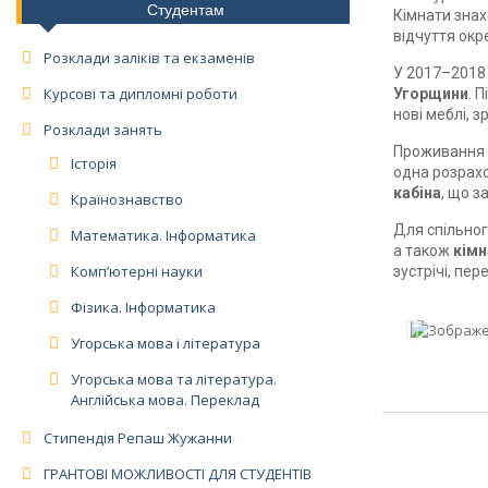
Студентам
Кімнати зна
відчуття окр
Розклади заліків та екзаменів
У 2017–2018
Курсові та дипломні роботи
Угорщини
. 
нові меблі, 
Розклади занять
Проживання 
Історія
одна розрахо
кабіна
, що з
Країнознавство
Для спільно
Математика. Інформатика
а також
кімн
Комп’ютерні науки
зустрічі, пе
Фізика. Інформатика
Угорська мова і література
Угорська мова та література.
Англійська мова. Переклад
Стипендія Репаш Жужанни
ГРАНТОВІ МОЖЛИВОСТІ ДЛЯ СТУДЕНТІВ