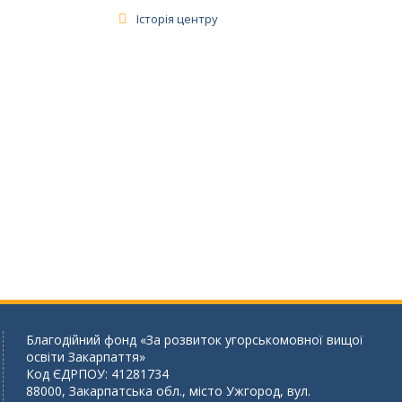
Історія центру
Благодійний фонд «За розвиток угорськомовної вищої
освіти Закарпаття»
Код ЄДРПОУ: 41281734
88000, Закарпатська обл., місто Ужгород, вул.