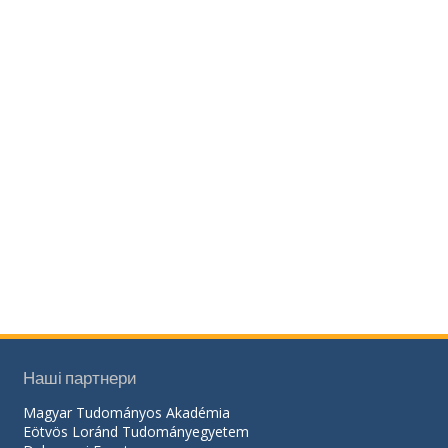
Наші партнери
Magyar Tudományos Akadémia
Eötvös Loránd Tudományegyetem