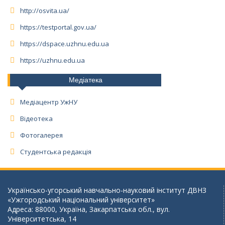
http://osvita.ua/
https://testportal.gov.ua/
https://dspace.uzhnu.edu.ua
https://uzhnu.edu.ua
Медіатека
Медіацентр УжНУ
Відеотека
Фотогалерея
Студентська редакція
Українсько-угорський навчально-науковий інститут ДВНЗ
«Ужгородський національний університет»
Адреса: 88000, Україна, Закарпатська обл., вул.
Університетська, 14