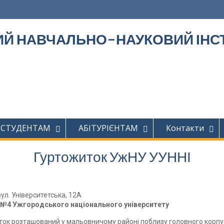
Й НАВЧАЛЬНО-НАУКОВИЙ ІНСТ
СТУДЕНТАМ
АБІТУРІЄНТАМ
Контакти
Гуртожиток УжНУ УУННІ
вул. Університетська, 12А
№4 Ужгородського національного університету
ток розташований у мальовничому районі поблизу головного корпу