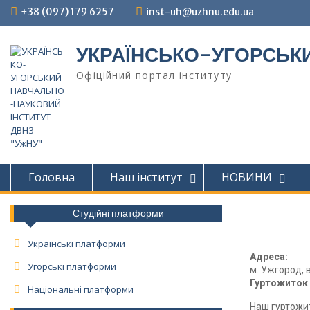
+38 (097) 179 6257
inst-uh@uzhnu.edu.ua
УКРАЇНСЬКО-УГОРСЬКИ
Офіційний портал інституту
Головна
Наш інститут
НОВИНИ
Студійні платформи
Українські платформи
Адреса:
Угорські платформи
м. Ужгород, 
Гуртожиток 
Національні платформи
Наш гуртожи