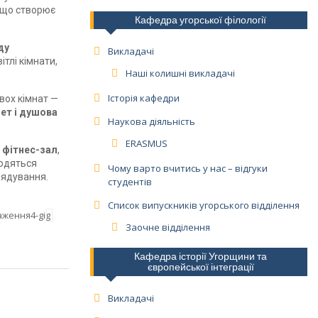
, що створює
Кафедра угорської філології
ду
Викладачі
тлі кімнати,
Наші колишні викладачі
Історія кафедри
вох кімнат —
ет і душова
Наукова діяльність
ERASMUS
,
фітнес-зал
,
водяться
Чому варто вчитись у нас – відгуки
врядування.
студентів
Список випускників угорського відділення
Заочне відділення
Кафедра історії Угорщини та
європейської інтеграції
Викладачі