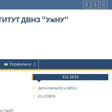
ИТУТ ДВНЗ "УжНУ"
Українська
ECL 2022
Дати іспитів ECL у 2022 р.
ECL ІСПИТИ
су УжНУ.