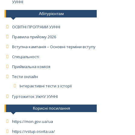
УУННІ
Абітурієнтам
ОСВІТНІ ПРОГРАМИ УУННІ
Правила прийому 2026
Вступна кампанія – Основні терміни вступу
Спеціальності
Приймальна комісія
Тести онлайн
Інтерактивні тести з історії
Гуртожиток УжНУ УУННІ
Корисні посилання
https://mon.gov.ua/ua
https://vstup.osvita.ua/