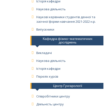
Історія кафедри
Наукова діяльність
Наукові керівники студентів денної та
заочної форми навчання 2021-2022 н.р.
Випускники
Кафедра фізико-математичних
досліджень
Викладачі
Наукова діяльність
Історія кафедри
Перелік курсів
Центр Гунгарології
Співробітники центру
Діяльність центру