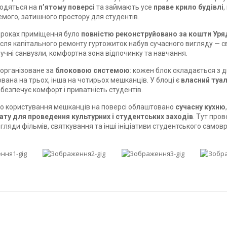
ходяться на
п’ятому поверсі
та займають усе
праве крило будівлі
емого, затишного простору для студентів.
 роках приміщення було
повністю реконструйовано за кошти Уря
Після капітального ремонту гуртожиток набув сучасного вигляду — сві
зручні санвузли, комфортна зона відпочинку та навчання.
організоване за
блоковою системою
: кожен блок складається з д
вана на трьох, інша на чотирьох мешканців. У блоці є
власний туал
абезпечує комфорт і приватність студентів.
го користування мешканців на поверсі облаштовано
сучасну кухню
ату для проведення культурних і студентських заходів
. Тут про
регляди фільмів, святкування та інші ініціативи студентського само