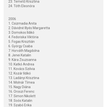
23. Temető Krisztina
24. Tóth Eleonóra
2006
1. Csizmadia Anita
2. Dávidné Illyés Margaretta
3. Domokos Ildikó
4. Fedoriska Viktória
5. Fogas Krisztián
6. György Csaba
7. Horváth Magdolna
8. Jenei Katalin
9. Kára Zsuzsanna
10. Katkó Andrea
11. Kovács Szilvia
12. Kozár Ildikó
13. Ladányi Krisztina
14. Molnár Tímea
15. Nagy Diána
16. Oroszi Ferenc
17. Simon Nikolett
18. Soós Katalin
19. Szabó Erika