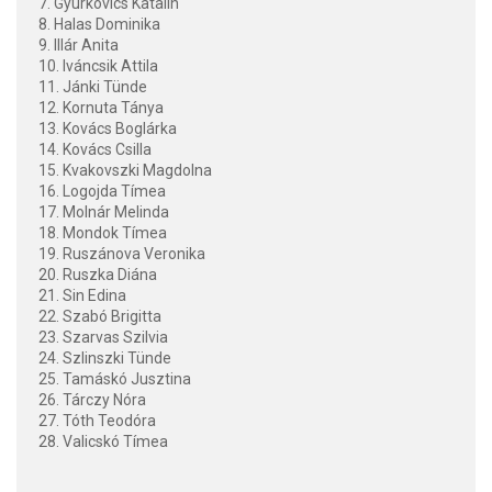
7. Gyurkovics Katalin
8. Halas Dominika
9. Illár Anita
10. Iváncsik Attila
11. Jánki Tünde
12. Kornuta Tánya
13. Kovács Boglárka
14. Kovács Csilla
15. Kvakovszki Magdolna
16. Logojda Tímea
17. Molnár Melinda
18. Mondok Tímea
19. Ruszánova Veronika
20. Ruszka Diána
21. Sin Edina
22. Szabó Brigitta
23. Szarvas Szilvia
24. Szlinszki Tünde
25. Tamáskó Jusztina
26. Tárczy Nóra
27. Tóth Teodóra
28. Valicskó Tímea