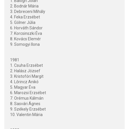
1. Balogh Jolán
2. Bodnár Mária
3. Debreceni Mihály
4. Feka Erzsébet
5. Gölner Júlia
6. Horváth Sándor
7. Korcsinszki Éva
8. Kovács Elemér
9. Somogyi Ilona
1981
1. Csuha Erzsébet
2. Halász József
3. Kristofóri Margit
4. Lőrincz Anikó
5. Magyar Éva
6. Marozsi Erzsébet
7. Orémus Kálmán
8. Sasvári Ágnes
9. Székely Erzsébet
10. Valentin Mária