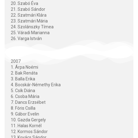
20. Szabó Éva
21. Szabó Sándor
22. Szatmári Klára
23. Szatmári Mária
24. Szolánszky Tímea
25. Váradi Marianna
26. Varga István
2007
1. Árpa Noémi
2. Bak Renáta
3. Balla Erika
4. Bocskár-Némethy Erika
5. Csík Diána
6. Csoba Mária
7. Dancs Erzsébet
8. Fóris Csilla
9. Gábor Evelin
10. Gazda Gergely
11. Halas Kornél
12. Kormos Sándor
13. Kovács Sándor