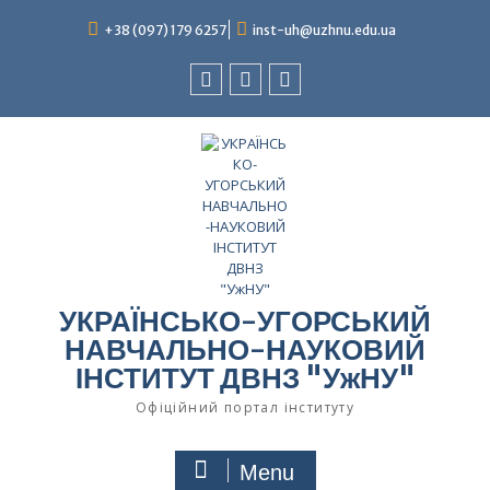
+38 (097) 179 6257
inst-uh@uzhnu.edu.ua
УКРАЇНСЬКО-УГОРСЬКИЙ
НАВЧАЛЬНО-НАУКОВИЙ
ІНСТИТУТ ДВНЗ "УжНУ"
Офіційний портал інституту
Menu