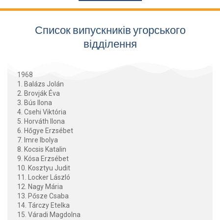
Список випускників угорського
відділення
1968
1. Balázs Jolán
2. Brovják Éva
3. Bús Ilona
4. Csehi Viktória
5. Horváth Ilona
6. Hőgye Erzsébet
7. Imre Ibolya
8. Kocsis Katalin
9. Kósa Erzsébet
10. Kosztyu Judit
11. Locker László
12. Nagy Mária
13. Pősze Csaba
14. Tárczy Etelka
15. Váradi Magdolna