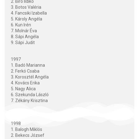
2. Bíró Ildikó
3. Botos Valéria
4. Fancsiki Izabella
5. Károly Angéla
6. Kun Irén
7. Molnár Éva
8. Sápi Angéla
9. Sápi Judit
1997
1. Badó Marianna
2. Ferkó Csaba
3. Korosztél Angéla
4. Kovács Erika
5. Nagy Alica
6. Szekunda László
7. Zékány Krisztina
1998
1. Balogh Miklós
2. Bekecs József