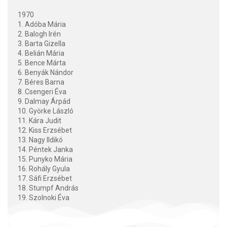
1970
1. Adóba Mária
2. Balogh Irén
3. Barta Gizella
4. Belián Mária
5. Bence Márta
6. Benyák Nándor
7. Béres Barna
8. Csengeri Éva
9. Dalmay Árpád
10. Györke László
11. Kára Judit
12. Kiss Erzsébet
13. Nagy Ildikó
14. Péntek Janka
15. Punyko Mária
16. Rohály Gyula
17. Sáfi Erzsébet
18. Stumpf András
19. Szolnoki Éva