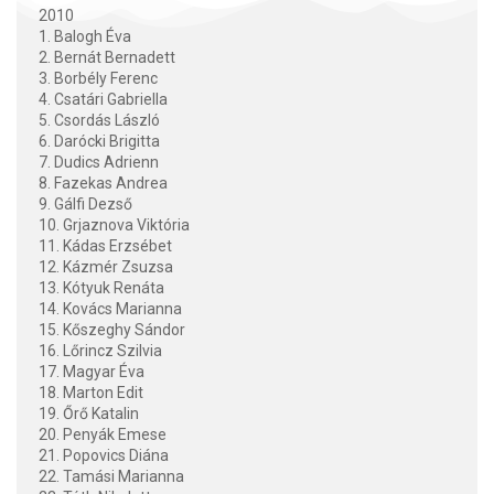
2010
1. Balogh Éva
2. Bernát Bernadett
3. Borbély Ferenc
4. Csatári Gabriella
5. Csordás László
6. Darócki Brigitta
7. Dudics Adrienn
8. Fazekas Andrea
9. Gálfi Dezső
10. Grjaznova Viktória
11. Kádas Erzsébet
12. Kázmér Zsuzsa
13. Kótyuk Renáta
14. Kovács Marianna
15. Kőszeghy Sándor
16. Lőrincz Szilvia
17. Magyar Éva
18. Marton Edit
19. Őrő Katalin
20. Penyák Emese
21. Popovics Diána
22. Tamási Marianna