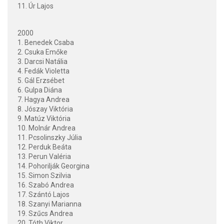
11. Úr Lajos
2000
1. Benedek Csaba
2. Csuka Emőke
3. Darcsi Natália
4. Fedák Violetta
5. Gál Erzsébet
6. Gulpa Diána
7. Hagya Andrea
8. Jószay Viktória
9. Matúz Viktória
10. Molnár Andrea
11. Pcsolinszky Júlia
12. Perduk Beáta
13. Perun Valéria
14. Pohorilják Georgina
15. Simon Szilvia
16. Szabó Andrea
17. Szántó Lajos
18. Szanyi Marianna
19. Szűcs Andrea
20. Tóth Viktor