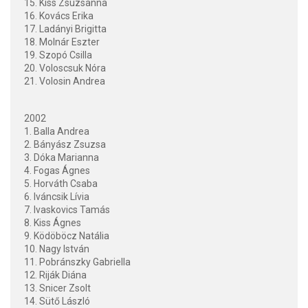
15. Kiss Zsuzsanna
16. Kovács Erika
17. Ladányi Brigitta
18. Molnár Eszter
19. Szopó Csilla
20. Voloscsuk Nóra
21. Volosin Andrea
2002
1. Balla Andrea
2. Bányász Zsuzsa
3. Dóka Marianna
4. Fogas Ágnes
5. Horváth Csaba
6. Iváncsik Lívia
7. Ivaskovics Tamás
8. Kiss Ágnes
9. Ködöböcz Natália
10. Nagy István
11. Pobránszky Gabriella
12. Riják Diána
13. Snicer Zsolt
14. Sütő László