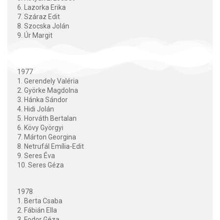
6. Lazorka Erika
7. Száraz Edit
8. Szocska Jolán
9. Úr Margit
1977
1. Gerendely Valéria
2. Györke Magdolna
3. Hánka Sándor
4. Hidi Jolán
5. Horváth Bertalan
6. Kövy Györgyi
7. Márton Georgina
8. Netrufál Emília-Edit
9. Seres Éva
10. Seres Géza
1978
1. Berta Csaba
2. Fábián Ella
3. Fodor Géza