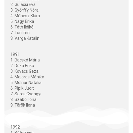
2. Gulácsi Éva
3. Győrffy Nóra
4. Méhész Klára
5. Nagy Erika
6. Tóth Ildikó
7. Túri Irén
8. Varga Katalin
1991
1. Bacskó Mária
2. Dóka Erika
3. Kovács Géza
4. Majoros Mónika
5. Molnár Natália
6. Pipik Judit
7. Seres Gyöngyi
8. Szabó Ilona
9. Török Ilona
1992
1. Bátori Éva