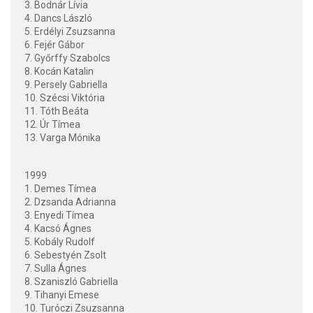
3. Bodnár Lívia
4. Dancs László
5. Erdélyi Zsuzsanna
6. Fejér Gábor
7. Győrffy Szabolcs
8. Kocán Katalin
9. Persely Gabriella
10. Szécsi Viktória
11. Tóth Beáta
12. Úr Tímea
13. Varga Mónika
1999
1. Demes Tímea
2. Dzsanda Adrianna
3. Enyedi Tímea
4. Kacsó Ágnes
5. Kobály Rudolf
6. Sebestyén Zsolt
7. Sulla Ágnes
8. Szaniszló Gabriella
9. Tihanyi Emese
10. Turóczi Zsuzsanna