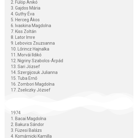
2. Fülöp Anikó
3. Gajdos Mária
4. Guthy Éva
5. Herceg Ákos
6. Ivaskina Magdolna
7. Kiss Zoltán
8. Lator Imre
9. Lebovics Zsuzsanna
10. Lőrincz Hajnalka
11. Morvái Ildikó
12. Nigriny Szabolcs-Árpád
13. Sari József
14. Szergijcsuk Julianna
15. Tuba Ernő
16. Zombori Magdolna
17. Zseliczky József
1974
1. Bacai Magdolna
2. Bakura Sándor
3. Füzesi Balázs
4. Komárnicki Kamilla