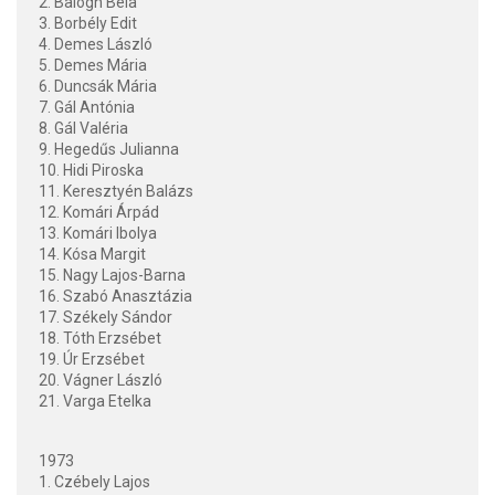
2. Balogh Béla
3. Borbély Edit
4. Demes László
5. Demes Mária
6. Duncsák Mária
7. Gál Antónia
8. Gál Valéria
9. Hegedűs Julianna
10. Hidi Piroska
11. Keresztyén Balázs
12. Komári Árpád
13. Komári Ibolya
14. Kósa Margit
15. Nagy Lajos-Barna
16. Szabó Anasztázia
17. Székely Sándor
18. Tóth Erzsébet
19. Úr Erzsébet
20. Vágner László
21. Varga Etelka
1973
1. Czébely Lajos