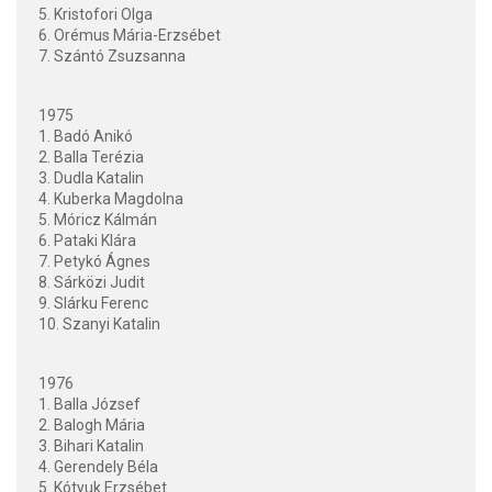
5. Kristofori Olga
6. Orémus Mária-Erzsébet
7. Szántó Zsuzsanna
1975
1. Badó Anikó
2. Balla Terézia
3. Dudla Katalin
4. Kuberka Magdolna
5. Móricz Kálmán
6. Pataki Klára
7. Petykó Ágnes
8. Sárközi Judit
9. Slárku Ferenc
10. Szanyi Katalin
1976
1. Balla József
2. Balogh Mária
3. Bihari Katalin
4. Gerendely Béla
5. Kótyuk Erzsébet