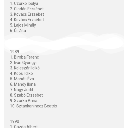
1. Czurkó Ibolya
2. Glodán Erzsébet
3. Kovács Erzsébet
4. Kovács Erzsébet
5. Lajos Mihály
6. Úr Zita
1989
1. Bimba Ferenc
2. Iván Gyöngyi
3. Koleszár Ildikó
4. Koós Ildikó
5. Maháti Éva
6. Mándy Ilona
7. Nagy Judit
8. Szabó Erzsébet
9. Szarka Anna
10. Sztankaninecz Beatrix
1990
1. Gazda Albert