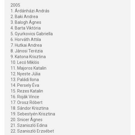
2005
1. Árdánházi András
2. Baki Andrea
3. Balogh Ágnes
4. Barta Viktória
5. Gyurkovics Gabriella
6. Horváth Attila
7. Hutkai Andrea
8. Jánosi Terézia
9. Katona Krisztina
10. Lecó Miklós
11. Majoros Katalin
12. Nyeste Júlia
13. Paládi Ilona
14. Persely Éva
15. Rezes Katalin
16. Roják Vince
17. Orosz Róbert
18. Sándor Krisztina
19. Sebestyén Krisztina
20. Snicer Ágnes
21. Szaniszló Edina
22. Szaniszló Erzsébet