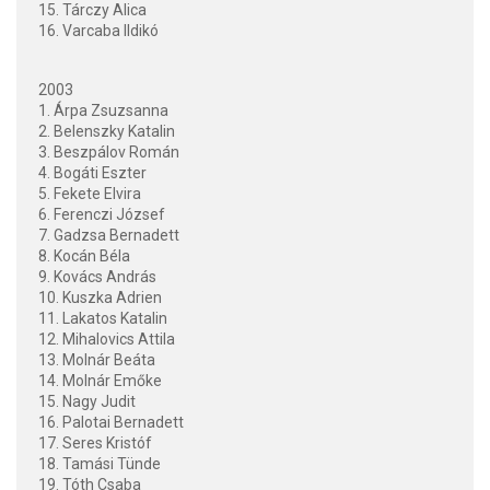
15. Tárczy Alica
16. Varcaba Ildikó
2003
1. Árpa Zsuzsanna
2. Belenszky Katalin
3. Beszpálov Román
4. Bogáti Eszter
5. Fekete Elvira
6. Ferenczi József
7. Gadzsa Bernadett
8. Kocán Béla
9. Kovács András
10. Kuszka Adrien
11. Lakatos Katalin
12. Mihalovics Attila
13. Molnár Beáta
14. Molnár Emőke
15. Nagy Judit
16. Palotai Bernadett
17. Seres Kristóf
18. Tamási Tünde
19. Tóth Csaba