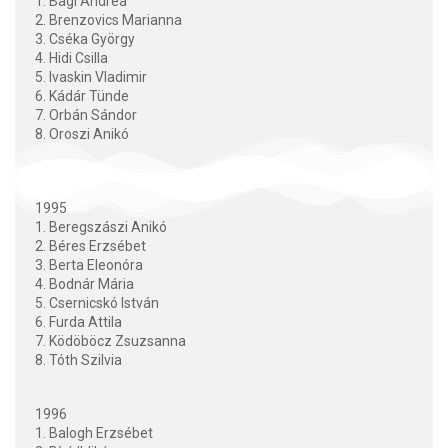
1. Bagi Andrea
2. Brenzovics Marianna
3. Cséka György
4. Hidi Csilla
5. Ivaskin Vladimir
6. Kádár Tünde
7. Orbán Sándor
8. Oroszi Anikó
1995
1. Beregszászi Anikó
2. Béres Erzsébet
3. Berta Eleonóra
4. Bodnár Mária
5. Csernicskó István
6. Furda Attila
7. Ködöböcz Zsuzsanna
8. Tóth Szilvia
1996
1. Balogh Erzsébet