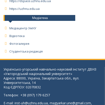
https://dspace.uzhnu.edu.ua
https://uzhnu.edu.ua
Медіатека
Медіацентр УжНУ
Відеотека
Фотогалерея
Студентська редакція
Українсько-угорський навчально-науковий інститут ДВНЗ
«Ужгородський національний університет»
Адреса: 88000, Україна, Закарпатська обл., вул.
Університетська, 14
Код ЄДРПОУ: 02070832
Телефон: +38 (097) 179 6257
E-mail:
inst-uh@uzhnu.edu.ua
,
magyarkar.une@gmail.com
,