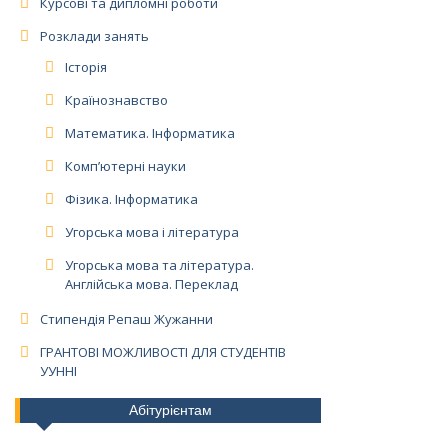
Курсові та дипломні роботи
Розклади занять
Історія
Країнознавство
Математика. Інформатика
Комп’ютерні науки
Фізика. Інформатика
Угорська мова і література
Угорська мова та література.
Англійська мова. Переклад
Стипендія Репаш Жужанни
ГРАНТОВІ МОЖЛИВОСТІ ДЛЯ СТУДЕНТІВ
УУННІ
Абітурієнтам