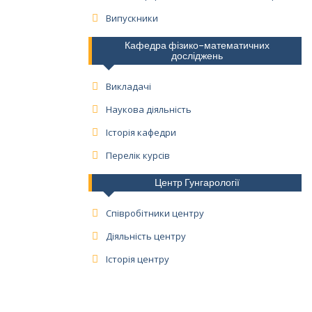
Випускники
Кафедра фізико-математичних
досліджень
Викладачі
Наукова діяльність
Історія кафедри
Перелік курсів
Центр Гунгарології
Співробітники центру
Діяльність центру
Історія центру