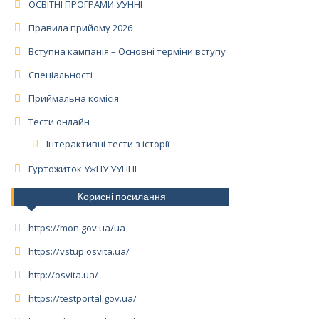
ОСВІТНІ ПРОГРАМИ УУННІ
Правила прийому 2026
Вступна кампанія – Основні терміни вступу
Спеціальності
Приймальна комісія
Тести онлайн
Інтерактивні тести з історії
Гуртожиток УжНУ УУННІ
Корисні посилання
https://mon.gov.ua/ua
https://vstup.osvita.ua/
http://osvita.ua/
https://testportal.gov.ua/