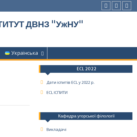
Facebook
youtube
inst
ИТУТ ДВНЗ "УжНУ"
Українська
ECL 2022
Дати іспитів ECL у 2022 р.
ECL ІСПИТИ
Кафедра угорської філології
Викладачі