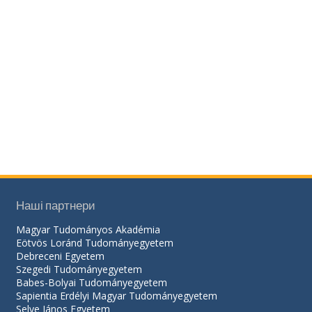
Наші партнери
Magyar Tudományos Akadémia
Eötvös Loránd Tudományegyetem
Debreceni Egyetem
Szegedi Tudományegyetem
Babes-Bolyai Tudományegyetem
Sapientia Erdélyi Magyar Tudományegyetem
Selye János Egyetem