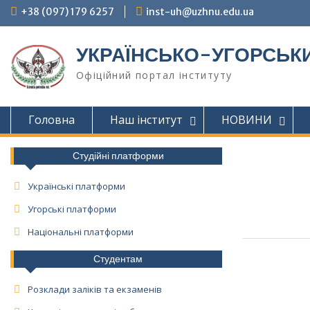
Skip
+38 (097) 179 6257
inst-uh@uzhnu.edu.ua
to
content
УКРАЇНСЬКО-УГОРСЬКИ
Офіційний портал інституту
Головна
Наш інститут
НОВИНИ
Студійні платформи
Українські платформи
Угорські платформи
Національні платформи
Студентам
Розклади заліків та екзаменів