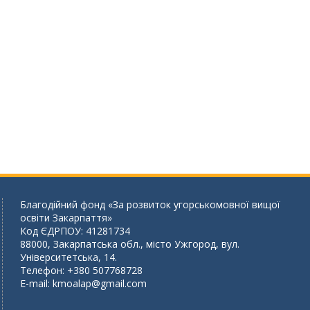
Благодійний фонд «За розвиток угорськомовної вищої
освіти Закарпаття»
Код ЄДРПОУ: 41281734
88000, Закарпатська обл., місто Ужгород, вул.
Університетська, 14.
Телефон: +380 507768728
E-mail:
kmoalap@gmail.com