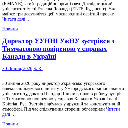
(KMNYE), який традиційно організовує Дослідницький
університет імені Етвеша Лоранда (ELTE, Будапешт). Уже
майже три десятиліття цей міжнародний освітній проєкт
Читати далі …
Новини
Директор УУННI УжНУ зустрівся з
Тимчасовою повіреною у справах
Канади в Україні
30 Липня, 2026
S. R.
30 липня 2026 року директор Українсько-угорського
навчально-наукового інституту Ужгородського національного
університету, доктор Шандор Шпеник, провів робочу зустріч
із Тимчасовою повіреною у справах Канади в Україні пані
Крістіан Руа. Зустріч відбулася у дружній та конструктивній
атмосфері. Під час спілкування сторони обговорили
Читати
далі …
Новини