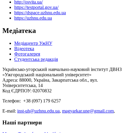
http://osvita.ua/
https://testportal.gov.ua/
https://dspace.uzhnu.edu.ua
https://uzhnu.edu.ua
Медіатека
Медіацентр УжНУ
Відеотека
Фотогалерея
Студентська редакція
Українсько-угорський навчально-науковий інститут ДВНЗ
«Ужгородський національний університет»
Адреса: 88000, Україна, Закарпатська обл., вул.
Університетська, 14
Код ЄДРПОУ: 02070832
Телефон: +38 (097) 179 6257
E-mail:
inst-uh@uzhnu.edu.ua
,
magyarkar.une@gmail.com
,
Наші партнери