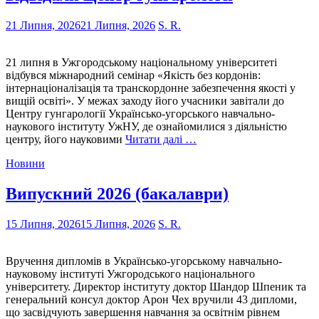
21 Липня, 2026
21 Липня, 2026
S. R.
21 липня в Ужгородському національному університеті
відбувся міжнародний семінар «Якість без кордонів:
інтернаціоналізація та транскордонне забезпечення якості у
вищій освіті». У межах заходу його учасники завітали до
Центру гунгарології Українсько-угорського навчально-
наукового інституту УжНУ, де ознайомилися з діяльністю
центру, його науковими
Читати далі …
Новини
Випускний 2026 (бакалаври)
15 Липня, 2026
15 Липня, 2026
S. R.
Вручення дипломів в Українсько-угорському навчально-
науковому інституті Ужгородського національного
університету. Директор інституту доктор Шандор Шпеник та
генеральний консул доктор Арон Чех вручили 43 дипломи,
що засвідчують завершення навчання за освітнім рівнем