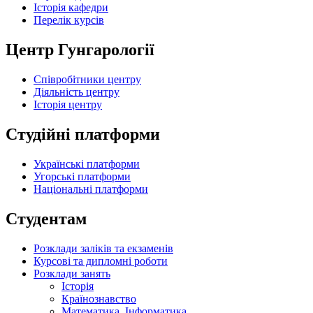
Історія кафедри
Перелік курсів
Центр Гунгарології
Співробітники центру
Діяльність центру
Історія центру
Студійні платформи
Українські платформи
Угорські платформи
Національні платформи
Студентам
Розклади заліків та екзаменів
Курсові та дипломні роботи
Розклади занять
Історія
Країнознавство
Математика. Інформатика