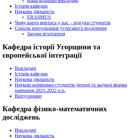
Наші колишні викладачі
Історія кафедри
Наукова діяльність
ERASMUS
Чому варто вчитись у нас – відгуки студентів
Список випускників угорського відділення
Заочне відділення
Кафедра історії Угорщини та
європейської інтеграції
Викладачі
Історія кафедри
Наукова діяльність
Наукові керівники студентів денної та заочної форми
навчання 2021-2022 н.р.
Випускники
Кафедра фізико-математичних
досліджень
Викладачі
Наукова діяльність