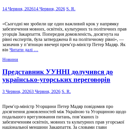
14 Червня, 2026
14 Червня, 2026
S. R.
«Сьогодні ми зробили ще один важливий крок у напрямку
забезпечення мовних, освітніх, культурних та політичних прав
угорців Закарпаття. Попередня домовленість, досягнута на
рівні експертів, була затверджена й на політичному рівні», —
зазначив у п’ятницю ввечері прем’єр-міністр Петер Мадяр. Як
він
Читати далі …
Новини
Представник УУННІ долучився до
українсько-угорських переговорів
3 Червня, 2026
3 Червня, 2026
S. R.
Прем’єр-міністр Угорщини Петер Мадяр повідомив про
досягнення домовленостей між Україною та Угорщиною щодо
подальшого врегулювання питань, пов’язаних із
забезпеченням освітніх, мовних та культурних прав угорської
національної меншини Закарпаття. За словами глави