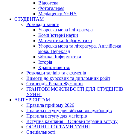
Відеотека
Фотогалерея
Медіацентр УжНУ
СТУДЕНТАМ
Розклади занять
Угорська мова і література
Комп’ютерні науки
Математика. Інформатика
Угорська мова та література. Англійська
мова. Переклад
Фізика. Інформатика
Історія
Країнознавство
Розклади заліків та екзаменів
Вимоги до курсових та дипломних робіт
Стипендія Репаш Жужанни
ГРАНТОВІ МОЖЛИВОСТІ ДЛЯ СТУДЕНТІВ
УУННІ
АБІТУРІЄНТАМ
Правила прийому 2026
Правила вступу для військовослужбовців
Правила вступу для магістрів
Вступна кампанія – Основні терміни вступу
ОСВІТНІ ПРОГРАМИ УУННІ
Спеціальності