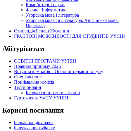
Комп’ютерні науки
Фізика. Інформатика
Угорська мова і література
Угорська мова та література. Англійська мова.
Переклад
Стипендія Репаш Жужанни
ГРАНТОВІ МОЖЛИВОСТІ ДЛЯ СТУДЕНТІВ УУННІ
Абітурієнтам
ОСВІТНІ ПРОГРАМИ УУННІ
Правила прийому 2026
Вступна кампанія – Основні терміни вступу
Спеціальності
Приймальна комісія
Тести онлайн
Інтерактивні тести з історії
Гуртожиток УжНУ УУННІ
Корисні посилання
https://mon.gov.ua/ua
https://vstup.osvita.ua/