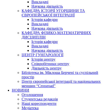
Викладачі
Наукова діяльність
КАФЕДРА ІСТОРІЇ УГОРЩИНИ ТА
ЄВРОПЕЙСЬКОЇ ІНТЕГРАЦІЇ
Історія кафедри
Викладачі
Наукова діяльність
КАФЕДРА ФІЗИКО-МАТЕМАТИЧНИХ
ДИСЦИПЛІН
Історія кафедри
Викладачі
Наукова діяльність
ЦЕНТР ГУНГАРОЛОГІЇ
Історія центру
Співробітники центру
Діяльність центру
Бібліотека ім. Міклоша Берчені та суспільний
простір
Центр європейської інтеграції та національних
меншин “Crossroad”
НОВИНИ
Оголошення
Студентська редакція
Наші кореспонденти
Медіатека