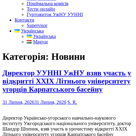
Приймальна комісія
Тести онлайн
Гуртожиток УжНУ УУННІ
Контакти
Supervisor
Українська
Українська
Magyar
Категорія:
Новини
Директор УУННІ УжНУ взяв участь у
відкритті XXIX Літнього університету
угорців Карпатського басейну
31 Липня, 2026
31 Липня, 2026
S. R.
Директор Українсько-угорського навчально-наукового
інституту Ужгородського національного університету, доктор
Шандор Шпеник, взяв участь в урочистому відкритті XXIX
Літнього університету угорців Карпатського басейну