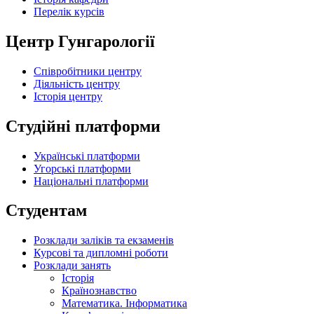
Перелік курсів
Центр Гунгарології
Співробітники центру
Діяльність центру
Історія центру
Студійні платформи
Українські платформи
Угорські платформи
Національні платформи
Студентам
Розклади заліків та екзаменів
Курсові та дипломні роботи
Розклади занять
Історія
Країнознавство
Математика. Інформатика