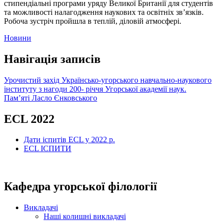
стипендіальні програми уряду Великої Британії для студентів
та можливості налагодження наукових та освітніх зв’язків.
Робоча зустріч пройшла в теплій, діловій атмосфері.
Новини
Навігація записів
Урочистий захід Українсько-угорського навчально-наукового
інституту з нагоди 200- річчя Угорської академії наук.
Пам’яті Ласло Єнковського
ECL 2022
Дати іспитів ECL у 2022 р.
ECL ІСПИТИ
Кафедра угорської філології
Викладачі
Наші колишні викладачі