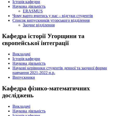
Історія кафедри
Наукова діяльність
ERASMUS
Чому варто вчитись у нас – відгуки студентів
Список випускників угорського відділення
Заочне відділення
Кафедра історії Угорщини та
європейської інтеграції
Викладачі
Історія кафедри
Наукова діяльність
Наукові керівники студентів денної та заочної форми
навчання 2021-2022 н.р.
Випускники
Кафедра фізико-математичних
досліджень
Викладачі
Наукова діяльність
Історія кафедри