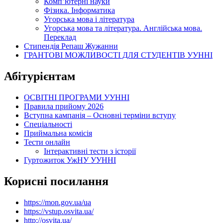
Комп’ютерні науки
Фізика. Інформатика
Угорська мова і література
Угорська мова та література. Англійська мова.
Переклад
Стипендія Репаш Жужанни
ГРАНТОВІ МОЖЛИВОСТІ ДЛЯ СТУДЕНТІВ УУННІ
Абітурієнтам
ОСВІТНІ ПРОГРАМИ УУННІ
Правила прийому 2026
Вступна кампанія – Основні терміни вступу
Спеціальності
Приймальна комісія
Тести онлайн
Інтерактивні тести з історії
Гуртожиток УжНУ УУННІ
Корисні посилання
https://mon.gov.ua/ua
https://vstup.osvita.ua/
http://osvita.ua/