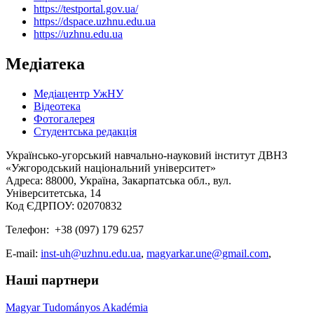
https://testportal.gov.ua/
https://dspace.uzhnu.edu.ua
https://uzhnu.edu.ua
Медіатека
Медіацентр УжНУ
Відеотека
Фотогалерея
Студентська редакція
Українсько-угорський навчально-науковий інститут ДВНЗ
«Ужгородський національний університет»
Адреса: 88000, Україна, Закарпатська обл., вул.
Університетська, 14
Код ЄДРПОУ: 02070832
Телефон: +38 (097) 179 6257
E-mail:
inst-uh@uzhnu.edu.ua
,
magyarkar.une@gmail.com
,
Наші партнери
Magyar Tudományos Akadémia