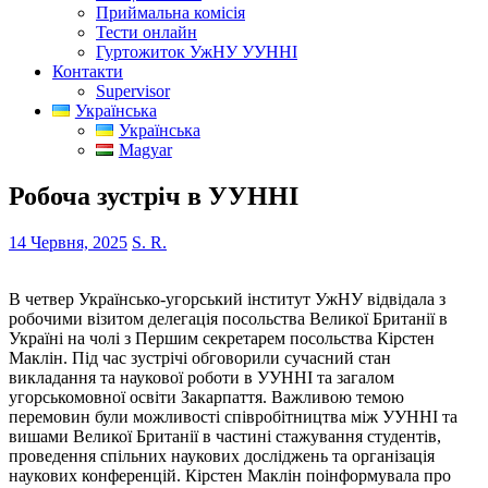
Приймальна комісія
Тести онлайн
Гуртожиток УжНУ УУННІ
Контакти
Supervisor
Українська
Українська
Magyar
Робоча зустріч в УУННІ
14 Червня, 2025
S. R.
В четвер Українсько-угорський інститут УжНУ відвідала з
робочими візитом делегація посольства Великої Британії в
Україні на чолі з Першим секретарем посольства Кірстен
Маклін. Під час зустрічі обговорили сучасний стан
викладання та наукової роботи в УУННІ та загалом
угорськомовної освіти Закарпаття. Важливою темою
перемовин були можливості співробітництва між УУННІ та
вишами Великої Британії в частині стажування студентів,
проведення спільних наукових досліджень та організація
наукових конференцій. Кірстен Маклін поінформувала про