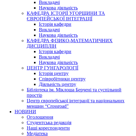
Викладачі
Наукова діяльність
КАФЕДРА ІСТОРІЇ УГОРЩИНИ ТА
ЄВРОПЕЙСЬКОЇ ІНТЕГРАЦІЇ
Історія кафедри
Викладачі
Наукова діяльність
КАФЕДРА ФІЗИКО-МАТЕМАТИЧНИХ
ДИСЦИПЛІН
Історія кафедри
Викладачі
Наукова діяльність
ЦЕНТР ГУНГАРОЛОГІЇ
Історія центру
Співробітники центру
Діяльність центру
Бібліотека ім. Міклоша Берчені та суспільний
простір
Центр європейської інтеграції та національних
меншин “Crossroad”
НОВИНИ
Оголошення
Студентська редакція
Наші кореспонденти
Медіатека