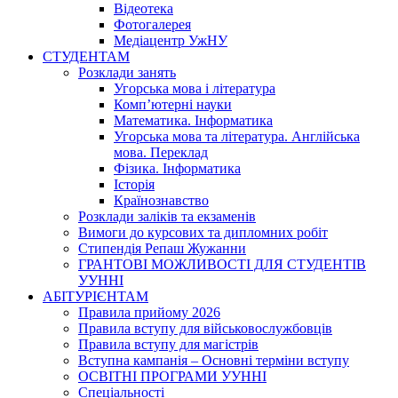
Відеотека
Фотогалерея
Медіацентр УжНУ
СТУДЕНТАМ
Розклади занять
Угорська мова і література
Комп’ютерні науки
Математика. Інформатика
Угорська мова та література. Англійська
мова. Переклад
Фізика. Інформатика
Історія
Країнознавство
Розклади заліків та екзаменів
Вимоги до курсових та дипломних робіт
Стипендія Репаш Жужанни
ГРАНТОВІ МОЖЛИВОСТІ ДЛЯ СТУДЕНТІВ
УУННІ
АБІТУРІЄНТАМ
Правила прийому 2026
Правила вступу для військовослужбовців
Правила вступу для магістрів
Вступна кампанія – Основні терміни вступу
ОСВІТНІ ПРОГРАМИ УУННІ
Спеціальності