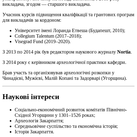
викладача, згодом — старшого викладача.
Учасник курсів підвищення кваліфікації та грантових програм
для викладачів за кордоном:
Університет імені Лоранда Етвеша (Будапешт, 2010);
Collegium Talentum (2017–2018);
Visegrad Fund (2019–2020).
З 2013 по 2014 рік був редактором наукового журналу
Nortia
.
З 2014 року є керівником археологічної практики кафедри.
Брав участь та організовував археологічні розкопки у
Чинадієві, Мужієві, Малій Копані та Задорварі (Угорщина).
Наукові інтереси
Соціально-економічний розвиток комітатів Північно-
Східної Угорщини у 1301–1526 роках;
Археологія Закарпаття;
Середньовічне суспільство та економічна історія;
Історія Закарпаття.