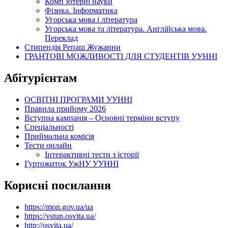
Комп’ютерні науки
Фізика. Інформатика
Угорська мова і література
Угорська мова та література. Англійська мова.
Переклад
Стипендія Репаш Жужанни
ГРАНТОВІ МОЖЛИВОСТІ ДЛЯ СТУДЕНТІВ УУННІ
Абітурієнтам
ОСВІТНІ ПРОГРАМИ УУННІ
Правила прийому 2026
Вступна кампанія – Основні терміни вступу
Спеціальності
Приймальна комісія
Тести онлайн
Інтерактивні тести з історії
Гуртожиток УжНУ УУННІ
Корисні посилання
https://mon.gov.ua/ua
https://vstup.osvita.ua/
http://osvita.ua/