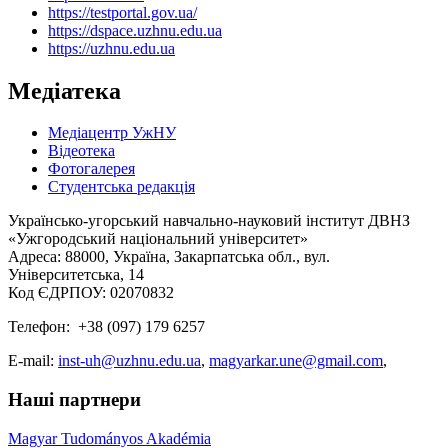
https://testportal.gov.ua/
https://dspace.uzhnu.edu.ua
https://uzhnu.edu.ua
Медіатека
Медіацентр УжНУ
Відеотека
Фотогалерея
Студентська редакція
Українсько-угорський навчально-науковий інститут ДВНЗ
«Ужгородський національний університет»
Адреса: 88000, Україна, Закарпатська обл., вул.
Університетська, 14
Код ЄДРПОУ: 02070832
Телефон: +38 (097) 179 6257
E-mail:
inst-uh@uzhnu.edu.ua
,
magyarkar.une@gmail.com
,
Наші партнери
Magyar Tudományos Akadémia