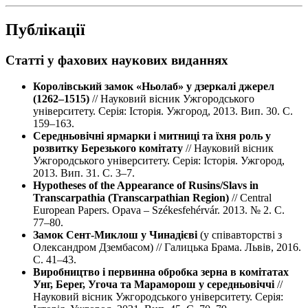
Публікації
Статті у фахових наукових виданнях
Королівський замок «Ньолаб» у дзеркалі джерел
(1262–1515)
// Науковий вісник Ужгородського
університету. Серія: Історія. Ужгород, 2013. Вип. 30. С.
159–163.
Середньовічні ярмарки і митниці та їхня роль у
розвитку Березького комітату
// Науковий вісник
Ужгородського університету. Серія: Історія. Ужгород,
2013. Вип. 31. С. 3–7.
Hypotheses of the Appearance of Rusins/Slavs in
Transcarpathia (Transcarpathian Region)
// Central
European Papers. Opava – Székesfehérvár. 2013. № 2. С.
77–80.
Замок Сент-Миклош у Чинадієві
(у співавторстві з
Олександром Дзембасом) // Галицька Брама. Львів, 2016.
С. 41–43.
Виробництво і первинна обробка зерна в комітатах
Унг, Берег, Угоча та Мараморош у середньовіччі
//
Науковий вісник Ужгородського університету. Серія: