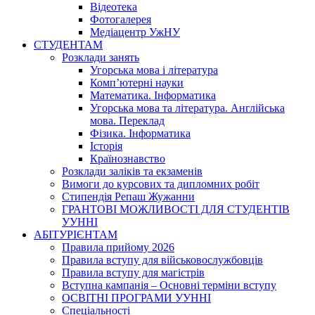
Відеотека
Фотогалерея
Медіацентр УжНУ
СТУДЕНТАМ
Розклади занять
Угорська мова і література
Комп’ютерні науки
Математика. Інформатика
Угорська мова та література. Англійська
мова. Переклад
Фізика. Інформатика
Історія
Країнознавство
Розклади заліків та екзаменів
Вимоги до курсових та дипломних робіт
Стипендія Репаш Жужанни
ГРАНТОВІ МОЖЛИВОСТІ ДЛЯ СТУДЕНТІВ
УУННІ
АБІТУРІЄНТАМ
Правила прийому 2026
Правила вступу для військовослужбовців
Правила вступу для магістрів
Вступна кампанія – Основні терміни вступу
ОСВІТНІ ПРОГРАМИ УУННІ
Спеціальності