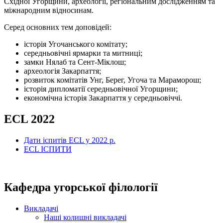
Східної Угорщини, археології, регіональним дослідженням та
міжнародним відносинам.
Серед основних тем доповідей:
історія Угочанського комітату;
середньовічні ярмарки та митниці;
замки Нялаб та Сент-Міклош;
археологія Закарпаття;
розвиток комітатів Унг, Берег, Угоча та Мараморош;
історія дипломатії середньовічної Угорщини;
економічна історія Закарпаття у середньовіччі.
ECL 2022
Дати іспитів ECL у 2022 р.
ECL ІСПИТИ
Кафедра угорської філології
Викладачі
Наші колишні викладачі