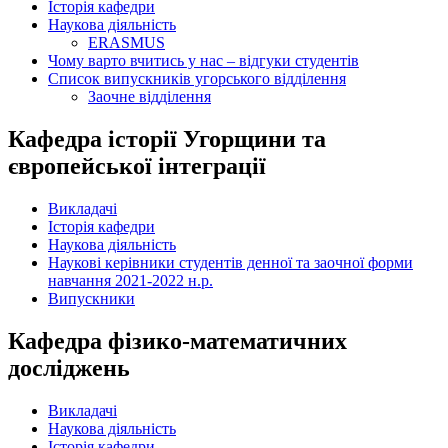
Історія кафедри
Наукова діяльність
ERASMUS
Чому варто вчитись у нас – відгуки студентів
Список випускників угорського відділення
Заочне відділення
Кафедра історії Угорщини та
європейської інтеграції
Викладачі
Історія кафедри
Наукова діяльність
Наукові керівники студентів денної та заочної форми
навчання 2021-2022 н.р.
Випускники
Кафедра фізико-математичних
досліджень
Викладачі
Наукова діяльність
Історія кафедри