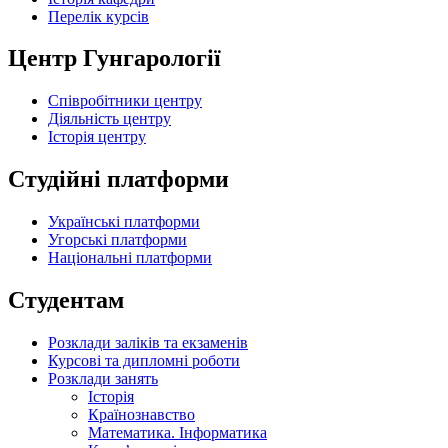
Перелік курсів
Центр Гунгарології
Співробітники центру
Діяльність центру
Історія центру
Студійні платформи
Українські платформи
Угорські платформи
Національні платформи
Студентам
Розклади заліків та екзаменів
Курсові та дипломні роботи
Розклади занять
Історія
Країнознавство
Математика. Інформатика