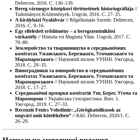
Debrecen, 2016. С. 130–139.
Bereg vármegye középkori történetének historiográfiája
//
Tudományos Közlemények. Ungvár, 2016. С. 27–35.
A királyházi Nyalábvár
// Régiókutatás Szemle. Debrecen,
2016. С. 9–16.
Egy elfeledett erődítmény – a beregszentmiklósi
várkastély
// Historia est Magistra Vitae. Ungvár, 2017. С.
79–89.
Землеробство та тваринництво в середньовічних
комітатах Ужанського, Березького, Угочанського та
Марамароського
// Науковий вісник УУННІ. Ужгород,
2018. С. 29–35.
Виноградники та виноробство в середньовічних
комітатах Ужанського, Березького, Угочанського та
Марамароського
// Науковий вісник УУННІ. Ужгород,
2018. С. 17–27.
Середньовічні ярмарки комітатів Унг, Берег, Угоча та
Мараморош
// Українська гунґаристика. Вип. 1.
Ужгород, 2019. С. 27–33.
Recenzió Fenics Volodimir: „Görögkatolikusok az
ungvári unió kötelékében”
// Klió. Debrecen, 2020/1. С.
26–29.
Навчально-методичні видання