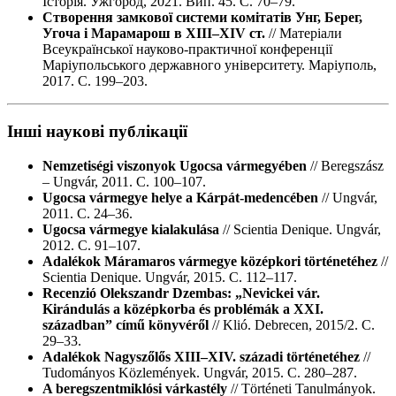
Історія. Ужгород, 2021. Вип. 45. С. 70–79.
Створення замкової системи комітатів Унг, Берег,
Угоча і Марамарош в ХІІІ–ХІV ст.
// Матеріали
Всеукраїнської науково-практичної конференції
Маріупольського державного університету. Маріуполь,
2017. С. 199–203.
Інші наукові публікації
Nemzetiségi viszonyok Ugocsa vármegyében
// Beregszász
– Ungvár, 2011. С. 100–107.
Ugocsa vármegye helye a Kárpát-medencében
// Ungvár,
2011. С. 24–36.
Ugocsa vármegye kialakulása
// Scientia Denique. Ungvár,
2012. С. 91–107.
Adalékok Máramaros vármegye középkori történetéhez
//
Scientia Denique. Ungvár, 2015. С. 112–117.
Recenzió Olekszandr Dzembas: „Nevickei vár.
Kirándulás a középkorba és problémák a XXI.
században” című könyvéről
// Klió. Debrecen, 2015/2. С.
29–33.
Adalékok Nagyszőlős XIII–XIV. századi történetéhez
//
Tudományos Közlemények. Ungvár, 2015. С. 280–287.
A beregszentmiklósi várkastély
// Történeti Tanulmányok.