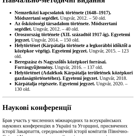
Nemzetközi kapcsolatok története (1648–1917).
Módszertani segédlet.
Ungvár, 2012. – 50 old.
Az ősközösségi társadalom története. Módszertani
segédlet.
Ungvár, 2012. – 40 old.
Oroszország története (XII. századtól 1917-ig). Egyetemi
jegyzet.
Ungvár, 2014. – 150 old.
Helytörténet (Kárpátalja története a legkorábbi időktől a
középkor végéig). Egyetemi jegyzet.
Ungvár, 2015. – 123
old.
Beregszász és Nagyszőlős középkori forrásai.
Forrásgyűjtemény.
Ungvár, 2016. – 137 old.
Helytörténet (Adalékok Kárpátalja területének középkori
gazdaságtörténetéhez). Egyetemi jegyzet.
Ungvár, 2018.
Kárpátalja régészete. Egyetemi jegyzet.
Ungvár, 2020. –
130 old.
Наукові конференції
Брав участь у численних міжнародних та всеукраїнських
наукових конференціях в Україні та Угорщині, присвячених
історії Закарпаття, середньовічній історії комітатів Північно-