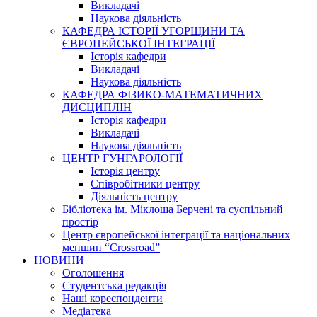
Викладачі
Наукова діяльність
КАФЕДРА ІСТОРІЇ УГОРЩИНИ ТА
ЄВРОПЕЙСЬКОЇ ІНТЕГРАЦІЇ
Історія кафедри
Викладачі
Наукова діяльність
КАФЕДРА ФІЗИКО-МАТЕМАТИЧНИХ
ДИСЦИПЛІН
Історія кафедри
Викладачі
Наукова діяльність
ЦЕНТР ГУНГАРОЛОГІЇ
Історія центру
Співробітники центру
Діяльність центру
Бібліотека ім. Міклоша Берчені та суспільний
простір
Центр європейської інтеграції та національних
меншин “Crossroad”
НОВИНИ
Оголошення
Студентська редакція
Наші кореспонденти
Медіатека