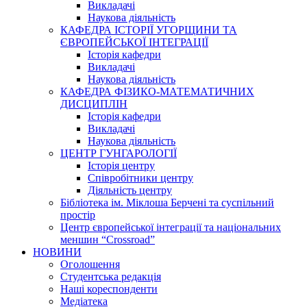
Викладачі
Наукова діяльність
КАФЕДРА ІСТОРІЇ УГОРЩИНИ ТА
ЄВРОПЕЙСЬКОЇ ІНТЕГРАЦІЇ
Історія кафедри
Викладачі
Наукова діяльність
КАФЕДРА ФІЗИКО-МАТЕМАТИЧНИХ
ДИСЦИПЛІН
Історія кафедри
Викладачі
Наукова діяльність
ЦЕНТР ГУНГАРОЛОГІЇ
Історія центру
Співробітники центру
Діяльність центру
Бібліотека ім. Міклоша Берчені та суспільний
простір
Центр європейської інтеграції та національних
меншин “Crossroad”
НОВИНИ
Оголошення
Студентська редакція
Наші кореспонденти
Медіатека