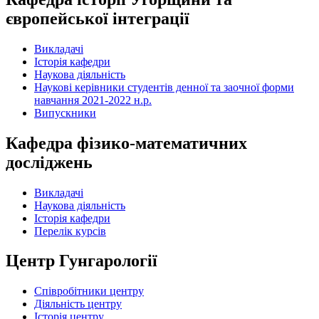
європейської інтеграції
Викладачі
Історія кафедри
Наукова діяльність
Наукові керівники студентів денної та заочної форми
навчання 2021-2022 н.р.
Випускники
Кафедра фізико-математичних
досліджень
Викладачі
Наукова діяльність
Історія кафедри
Перелік курсів
Центр Гунгарології
Співробітники центру
Діяльність центру
Історія центру