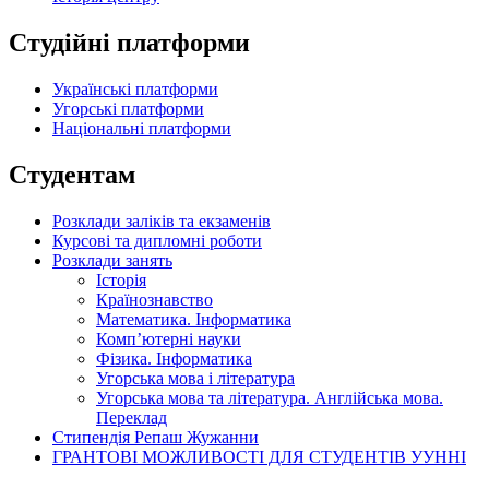
Студійні платформи
Українські платформи
Угорські платформи
Національні платформи
Студентам
Розклади заліків та екзаменів
Курсові та дипломні роботи
Розклади занять
Історія
Країнознавство
Математика. Інформатика
Комп’ютерні науки
Фізика. Інформатика
Угорська мова і література
Угорська мова та література. Англійська мова.
Переклад
Стипендія Репаш Жужанни
ГРАНТОВІ МОЖЛИВОСТІ ДЛЯ СТУДЕНТІВ УУННІ