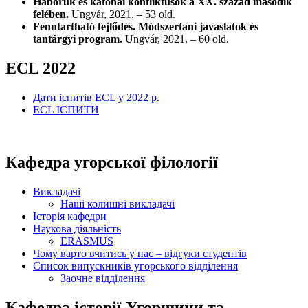
Háborúk és katonai konfliktusok a XX. század második
felében.
Ungvár, 2021. – 53 old.
Fenntartható fejlődés. Módszertani javaslatok és
tantárgyi program.
Ungvár, 2021. – 60 old.
ECL 2022
Дати іспитів ECL у 2022 р.
ECL ІСПИТИ
Кафедра угорської філології
Викладачі
Наші колишні викладачі
Історія кафедри
Наукова діяльність
ERASMUS
Чому варто вчитись у нас – відгуки студентів
Список випускників угорського відділення
Заочне відділення
Кафедра історії Угорщини та