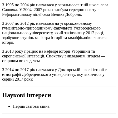
З 1995 по 2004 рік навчалася у загальноосвітній школі села
Саловка. У 2004–2007 роках здобула середню освіту в
Реформатському ліцеї села Велика Добронь.
З 2007 по 2012 рік навчалася на угорськомовному
гуманітарно-природничому факультеті Ужгородського
національного університету, який закінчила у 2012 році,
здобувши ступінь магістра історії та кваліфікацію вчителя
історії.
З 2013 року працює на кафедрі історії Угорщини та
європейської інтеграції. Спочатку викладачем, згодом —
старшим викладачем.
З 2014 по 2017 рік навчалася у Докторській школі історії та
етнографії Дебреценського університету, яку закінчила у
серпні 2017 року.
Наукові інтереси
Перша світова війна.