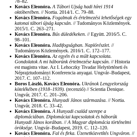
78–82.
Kovács Eleonóra.
A Tábori Ujság hadi hírei 1914
októberében.
// Nortia. 2014/1. С. 79–88.
Kovács Eleonóra.
Fogalmak és értelmezési lehetőségek egy
katonai tábori újság kapcsán.
// Tudományos Közlemények.
2015/1. С. 263–271.
Kovács Eleonóra.
Bús düledékeken.
// Együtt. 2016/5. С.
98–101.
Kovács Eleonóra.
Hadifogságban. Naplórészlet.
//
Tudományos Közlemények. 2016/1. С. 172–177.
Kovács Eleonóra.
Az egyén és a múlt kapcsolata.
Gondolatok A mi háborúnk értelmezése kapcsán.
// Historia
est magistra vitae. Az I. Lehoczky Tivadar Helytörténeti és
Néprajztudományi Konferencia anyagai. Ungvár–Budapest,
2017. С. 107–112.
Boros László, Kovács Eleonóra.
Ukránok Lengyelország
kötelékében (1918–1939).
(recenzió) // Scientia Denique.
Ungvár, 2017. С. 201–206.
Kovács Eleonóra.
Hunyadi János származása.
// Nortia.
Ungvár, 2018. С. 33–42.
Kovács Eleonóra.
A Hunyadi család szerepe a
diplomáciában. Diplomáciai kapcsolatok és háborúk
Hunyadi János korában.
//
A Magyar diplomácia történelmi
öröksége.
Ungvár–Budapest, 2019. С. 112–120.
Kovács Eleonóra.
Fal és firka. Üzenetközvetítés Ungváron.
//