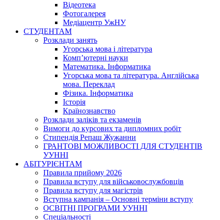
Відеотека
Фотогалерея
Медіацентр УжНУ
СТУДЕНТАМ
Розклади занять
Угорська мова і література
Комп’ютерні науки
Математика. Інформатика
Угорська мова та література. Англійська
мова. Переклад
Фізика. Інформатика
Історія
Країнознавство
Розклади заліків та екзаменів
Вимоги до курсових та дипломних робіт
Стипендія Репаш Жужанни
ГРАНТОВІ МОЖЛИВОСТІ ДЛЯ СТУДЕНТІВ
УУННІ
АБІТУРІЄНТАМ
Правила прийому 2026
Правила вступу для військовослужбовців
Правила вступу для магістрів
Вступна кампанія – Основні терміни вступу
ОСВІТНІ ПРОГРАМИ УУННІ
Спеціальності