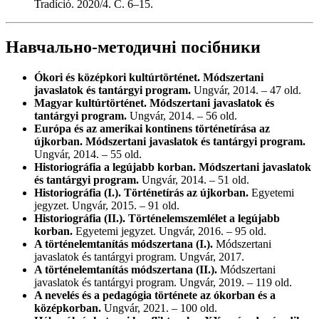
Tradíció. 2020/4. С. 6–15.
Навчально-методичні посібники
Ókori és középkori kultúrtörténet. Módszertani
javaslatok és tantárgyi program.
Ungvár, 2014. – 47 old.
Magyar kultúrtörténet. Módszertani javaslatok és
tantárgyi program.
Ungvár, 2014. – 56 old.
Európa és az amerikai kontinens történetírása az
újkorban. Módszertani javaslatok és tantárgyi program.
Ungvár, 2014. – 55 old.
Historiográfia a legújabb korban. Módszertani javaslatok
és tantárgyi program.
Ungvár, 2014. – 51 old.
Historiográfia (I.). Történetírás az újkorban.
Egyetemi
jegyzet. Ungvár, 2015. – 91 old.
Historiográfia (II.). Történelemszemlélet a legújabb
korban.
Egyetemi jegyzet. Ungvár, 2016. – 95 old.
A történelemtanítás módszertana (I.).
Módszertani
javaslatok és tantárgyi program. Ungvár, 2017.
A történelemtanítás módszertana (II.).
Módszertani
javaslatok és tantárgyi program. Ungvár, 2019. – 119 old.
A nevelés és a pedagógia története az ókorban és a
középkorban.
Ungvár, 2021. – 100 old.