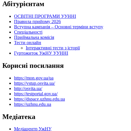
Абітурієнтам
ОСВІТНІ ПРОГРАМИ УУННІ
Правила прийому 2026
Вступна кампанія – Основні терміни вступу
Спеціальності
Приймальна комісія
Тести онлайн
Інтерактивні тести з історії
Гуртожиток УжНУ УУННІ
Корисні посилання
https://mon.gov.ua/ua
https://vstup.osvita.ua/
http://osvita.ua/
https://testportal.gov.ua/
https://dspace.uzhnu.edu.ua
https://uzhnu.edu.ua
Медіатека
Медіацентр УжНУ