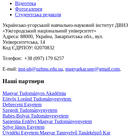
Відеотека
Фотогалерея
Студентська редакція
Українсько-угорський навчально-науковий інститут ДВНЗ
«Ужгородський національний університет»
Адреса: 88000, Україна, Закарпатська обл., вул.
Університетська, 14
Код ЄДРПОУ: 02070832
Телефон: +38 (097) 179 6257
E-mail:
inst-uh@uzhnu.edu.ua
,
magyarkar.une@gmail.com
,
Наші партнери
Magyar Tudományos Akadémia
Eötvös Loránd Tudományegyetem
Debreceni Egyetem
Szegedi Tudományegyetem
Babes-Bolyai Tudományegyetem
Sapientia Erdélyi Magyar Tudományegyetem
Selye János Egyetem
Újvidéki Egyetem Magyar Tannyelvű Tanárképző Kar