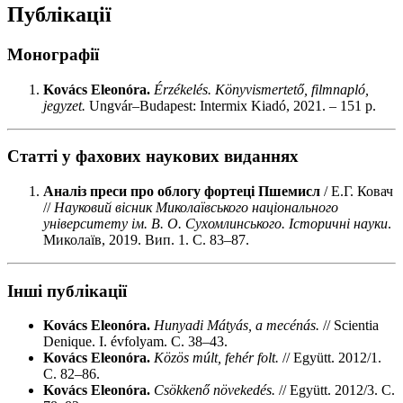
Публікації
Монографії
Kovács Eleonóra.
Érzékelés. Könyvismertető, filmnapló,
jegyzet.
Ungvár–Budapest: Intermix Kiadó, 2021. – 151 p.
Статті у фахових наукових виданнях
Аналіз преси про облогу фортеці Пшемисл
/ Е.Г. Ковач
//
Науковий вісник Миколаївського національного
університету ім. В. О. Сухомлинського. Історичні науки
.
Миколаїв, 2019. Вип. 1. С. 83–87.
Інші публікації
Kovács Eleonóra.
Hunyadi Mátyás, a mecénás.
// Scientia
Denique. I. évfolyam. С. 38–43.
Kovács Eleonóra.
Közös múlt, fehér folt.
// Együtt. 2012/1.
С. 82–86.
Kovács Eleonóra.
Csökkenő növekedés.
// Együtt. 2012/3. С.