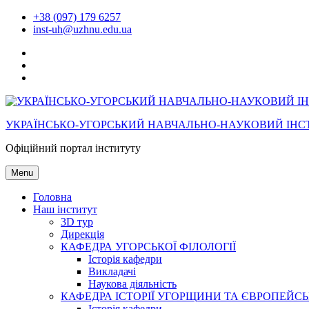
Skip
+38 (097) 179 6257
to
inst-uh@uzhnu.edu.ua
content
Facebook
youtube
instagram
УКРАЇНСЬКО-УГОРСЬКИЙ НАВЧАЛЬНО-НАУКОВИЙ ІНСТ
Офіційний портал інституту
Menu
Головна
Наш інститут
3D тур
Дирекція
КАФЕДРА УГОРСЬКОЇ ФІЛОЛОГІЇ
Історія кафедри
Викладачі
Наукова діяльність
КАФЕДРА ІСТОРІЇ УГОРЩИНИ ТА ЄВРОПЕЙСЬК
Історія кафедри