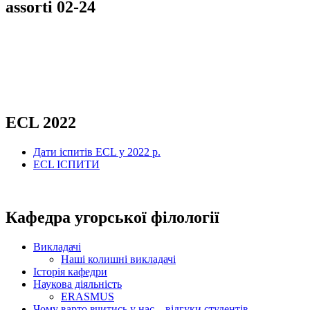
assorti 02-24
ECL 2022
Дати іспитів ECL у 2022 р.
ECL ІСПИТИ
Кафедра угорської філології
Викладачі
Наші колишні викладачі
Історія кафедри
Наукова діяльність
ERASMUS
Чому варто вчитись у нас – відгуки студентів