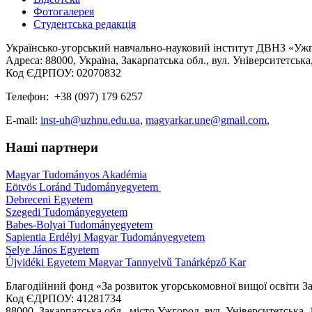
Фотогалерея
Студентська редакція
Українсько-угорський навчально-науковий інститут ДВНЗ «Уж
Адреса: 88000, Україна, Закарпатська обл., вул. Університетська
Код ЄДРПОУ: 02070832
Телефон: +38 (097) 179 6257
E-mail:
inst-uh@uzhnu.edu.ua
,
magyarkar.une@gmail.com
,
Наші партнери
Magyar Tudományos Akadémia
Eötvös Loránd Tudományegyetem
Debreceni Egyetem
Szegedi Tudományegyetem
Babes-Bolyai Tudományegyetem
Sapientia Erdélyi Magyar Tudományegyetem
Selye János Egyetem
Újvidéki Egyetem Magyar Tannyelvű Tanárképző Kar
Благодійний фонд «За розвиток угорськомовної вищої освіти З
Код ЄДРПОУ: 41281734
88000, Закарпатська обл., місто Ужгород, вул. Університетська, 