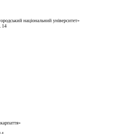
городський національний університет»
, 14
акарпаття»
14.