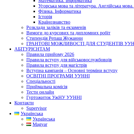
Математика. Інформатика
Угорська мова та література. Англійська мова
Фізика. Інформатика
Історія
Країнознавство
Розклади заліків та екзаменів
Вимоги до курсових та дипломних робіт
Стипендія Репаш Жужанни
ГРАНТОВІ МОЖЛИВОСТІ ДЛЯ СТУДЕНТІВ УУН
АБІТУРІЄНТАМ
Правила прийому 2026
Правила вступу для військовослужбовців
Правила вступу для магістрів
Вступна кампанія – Основні терміни вступу
ОСВІТНІ ПРОГРАМИ УУННІ
Спеціальності
Приймальна комісія
Тести онлайн
Гуртожиток УжНУ УУННІ
Контакти
Supervisor
Українська
Українська
Magyar