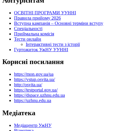
Абітурієнтам
ОСВІТНІ ПРОГРАМИ УУННІ
Правила прийому 2026
Вступна кампанія – Основні терміни вступу
Спеціальності
Приймальна комісія
Тести онлайн
Інтерактивні тести з історії
Гуртожиток УжНУ УУННІ
Корисні посилання
https://mon.gov.ua/ua
https://vstup.osvita.ua/
http://osvita.ua/
https://testportal.gov.ua/
https://dspace.uzhnu.edu.ua
https://uzhnu.edu.ua
Медіатека
Медіацентр УжНУ
Відеотека