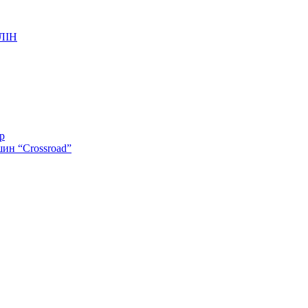
ЛІН
р
шин “Crossroad”