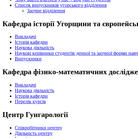
Список випускників угорського відділення
Заочне відділення
Кафедра історії Угорщини та європейськ
Викладачі
Історія кафедри
Наукова діяльність
Наукові керівники студентів денної та заочної форми навч
Випускники
Кафедра фізико-математичних дослідж
Викладачі
Наукова діяльність
Історія кафедри
Перелік курсів
Центр Гунгарології
Співробітники центру
Діяльність центру