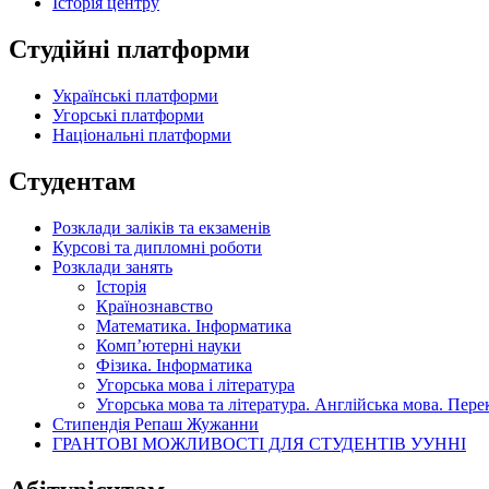
Історія центру
Студійні платформи
Українські платформи
Угорські платформи
Національні платформи
Студентам
Розклади заліків та екзаменів
Курсові та дипломні роботи
Розклади занять
Історія
Країнознавство
Математика. Інформатика
Комп’ютерні науки
Фізика. Інформатика
Угорська мова і література
Угорська мова та література. Англійська мова. Пере
Стипендія Репаш Жужанни
ГРАНТОВІ МОЖЛИВОСТІ ДЛЯ СТУДЕНТІВ УУННІ