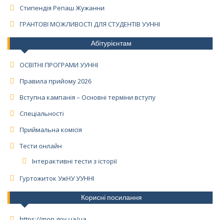
Стипендія Репаш Жужанни
ГРАНТОВІ МОЖЛИВОСТІ ДЛЯ СТУДЕНТІВ УУННІ
Абітурієнтам
ОСВІТНІ ПРОГРАМИ УУННІ
Правила прийому 2026
Вступна кампанія – Основні терміни вступу
Спеціальності
Приймальна комісія
Тести онлайн
Інтерактивні тести з історії
Гуртожиток УжНУ УУННІ
Корисні посилання
https://mon.gov.ua/ua