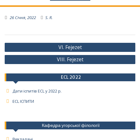
26 Січня, 2022
S. R.
Навігація
VI. Fejezet
записів
VIII. Fejezet
ECL 2022
Дати іспитів ECL у 2022 р.
ECL ІСПИТИ
Кафедра угорської філології
Викладачі