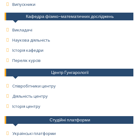
Випускники
Кафедра фізико-математичних досліджень
Викладачі
Наукова діяльність
Історія кафедри
Перелік курсів
Центр Гунгарології
Співробітники центру
Діяльність центру
Історія центру
Студійні платформи
Українські платформи