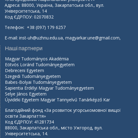
Адреса: 88000, Україна, Закарпатська обл., вул.
Університетська, 14
Код ЄДРПОУ: 02070832
Телефон: +38 (097) 179 6257
E-mail:
inst-uh@uzhnu.edu.ua
,
magyarkar.une@gmail.com
,
Наші партнери
Magyar Tudományos Akadémia
Eötvös Loránd Tudományegyetem
Debreceni Egyetem
Szegedi Tudományegyetem
Babes-Bolyai Tudományegyetem
Sapientia Erdélyi Magyar Tudományegyetem
Selye János Egyetem
Újvidéki Egyetem Magyar Tannyelvű Tanárképző Kar
Благодійний фонд «За розвиток угорськомовної вищої
освіти Закарпаття»
Код ЄДРПОУ: 41281734
88000, Закарпатська обл., місто Ужгород, вул.
Університетська, 14.