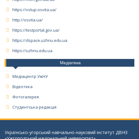
https://vstup.osvita.ua/
http://osvita.ua/
https://testportal.gov.ua/
https://dspace.uzhnu.edu.ua
https://uzhnu.edu.ua
Медіатека
Медіацентр УжНУ
Відеотека
Фотогалерея
Студентська редакція
Українсько-угорський навчально-науковий інститут ДВНЗ
«Ужгородський національний університет»