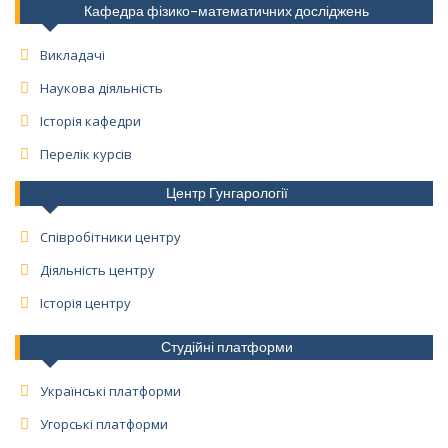
Кафедра фізико-математичних досліджень
Викладачі
Наукова діяльність
Історія кафедри
Перелік курсів
Центр Гунгарології
Співробітники центру
Діяльність центру
Історія центру
Студійні платформи
Українські платформи
Угорські платформи