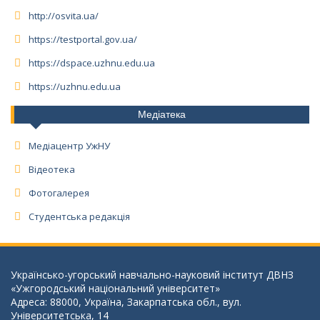
http://osvita.ua/
https://testportal.gov.ua/
https://dspace.uzhnu.edu.ua
https://uzhnu.edu.ua
Медіатека
Медіацентр УжНУ
Відеотека
Фотогалерея
Студентська редакція
Українсько-угорський навчально-науковий інститут ДВНЗ
«Ужгородський національний університет»
Адреса: 88000, Україна, Закарпатська обл., вул.
Університетська, 14