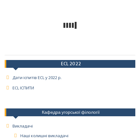
ECL 2022
Дати іспитів ECL у 2022 р.
ECL ІСПИТИ
Кафедра угорської філології
Викладачі
Наші колишні викладачі