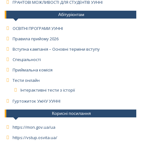
ГРАНТОВІ МОЖЛИВОСТІ ДЛЯ СТУДЕНТІВ УУННІ
Абітурієнтам
ОСВІТНІ ПРОГРАМИ УУННІ
Правила прийому 2026
Вступна кампанія – Основні терміни вступу
Спеціальності
Приймальна комісія
Тести онлайн
Інтерактивні тести з історії
Гуртожиток УжНУ УУННІ
Корисні посилання
https://mon.gov.ua/ua
https://vstup.osvita.ua/