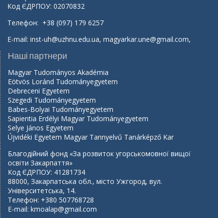
Код ЄДРПОУ: 02070832
Телефон: +38 (097) 179 6257
E-mail:
inst-uh@uzhnu.edu.ua
,
magyarkar.une@gmail.com
,
Наші партнери
Magyar Tudományos Akadémia
Eötvös Loránd Tudományegyetem
Debreceni Egyetem
Szegedi Tudományegyetem
Babes-Bolyai Tudományegyetem
Sapientia Erdélyi Magyar Tudományegyetem
Selye János Egyetem
Újvidéki Egyetem Magyar Tannyelvű Tanárképző Kar
Благодійний фонд «За розвиток угорськомовної вищої
освіти Закарпаття»
Код ЄДРПОУ: 41281734
88000, Закарпатська обл., місто Ужгород, вул.
Університетська, 14.
Телефон: +380 507768728
E-mail:
kmoalap@gmail.com