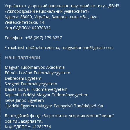
Українсько-угорський навчально-науковий інститут ДВНЗ
«Ужгородський національний університет»
Адреса: 88000, Україна, Закарпатська обл., вул.
Університетська, 14
Код ЄДРПОУ: 02070832
Телефон: +38 (097) 179 6257
E-mail:
inst-uh@uzhnu.edu.ua
,
magyarkar.une@gmail.com
,
Наші партнери
Magyar Tudományos Akadémia
Eötvös Loránd Tudományegyetem
Debreceni Egyetem
Szegedi Tudományegyetem
Babes-Bolyai Tudományegyetem
Sapientia Erdélyi Magyar Tudományegyetem
Selye János Egyetem
Újvidéki Egyetem Magyar Tannyelvű Tanárképző Kar
Благодійний фонд «За розвиток угорськомовної вищої
освіти Закарпаття»
Код ЄДРПОУ: 41281734