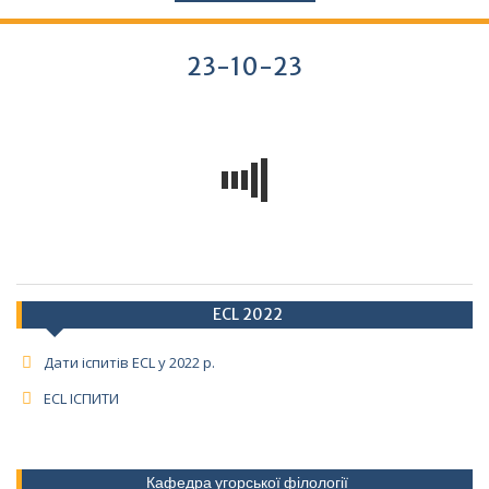
23-10-23
ECL 2022
Дати іспитів ECL у 2022 р.
ECL ІСПИТИ
Кафедра угорської філології