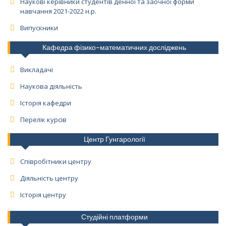
Наукові керівники студентів денної та заочної форми
навчання 2021-2022 н.р.
Випускники
Кафедра фізико-математичних досліджень
Викладачі
Наукова діяльність
Історія кафедри
Перелік курсів
Центр Гунгарології
Співробітники центру
Діяльність центру
Історія центру
Студійні платформи