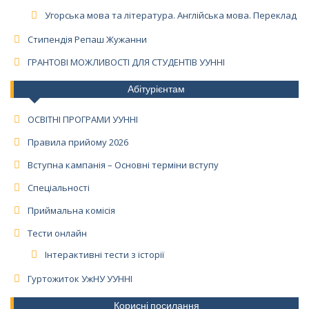
Угорська мова та література. Англійська мова. Переклад
Стипендія Репаш Жужанни
ГРАНТОВІ МОЖЛИВОСТІ ДЛЯ СТУДЕНТІВ УУННІ
Абітурієнтам
ОСВІТНІ ПРОГРАМИ УУННІ
Правила прийому 2026
Вступна кампанія – Основні терміни вступу
Спеціальності
Приймальна комісія
Тести онлайн
Інтерактивні тести з історії
Гуртожиток УжНУ УУННІ
Корисні посилання