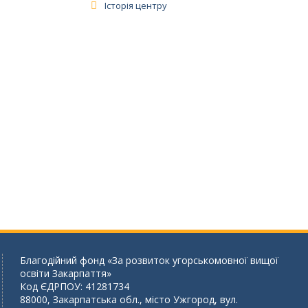
Історія центру
Благодійний фонд «За розвиток угорськомовної вищої
освіти Закарпаття»
Код ЄДРПОУ: 41281734
88000, Закарпатська обл., місто Ужгород, вул.