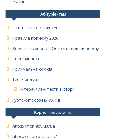
УУННІ
Абітурієнтам
ОСВІТНІ ПРОГРАМИ УУННІ
Правила прийому 2026
Вступна кампанія – Основні терміни вступу
Спеціальності
Приймальна комісія
Тести онлайн
Інтерактивні тести з історії
Гуртожиток УжНУ УУННІ
Корисні посилання
https://mon.gov.ua/ua
https://vstup.osvita.ua/