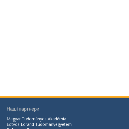
Наші партнери
Magyar Tudományos Akadémia
Eötvös Loránd Tudományegyetem