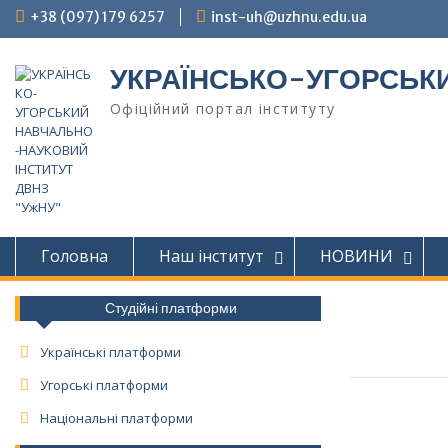
Skip
+38 (097) 179 6257
inst-uh@uzhnu.edu.ua
to
content
УКРАЇНСЬКО-УГОРСЬКИ
Офіційний портал інституту
Головна
Наш інститут
НОВИНИ
Студійні платформи
Українські платформи
Угорські платформи
Національні платформи