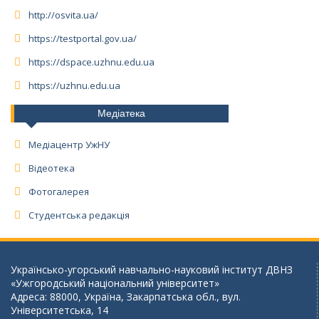
http://osvita.ua/
https://testportal.gov.ua/
https://dspace.uzhnu.edu.ua
https://uzhnu.edu.ua
Медіатека
Медіацентр УжНУ
Відеотека
Фотогалерея
Студентська редакція
Українсько-угорський навчально-науковий інститут ДВНЗ
«Ужгородський національний університет»
Адреса: 88000, Україна, Закарпатська обл., вул.
Університетська, 14