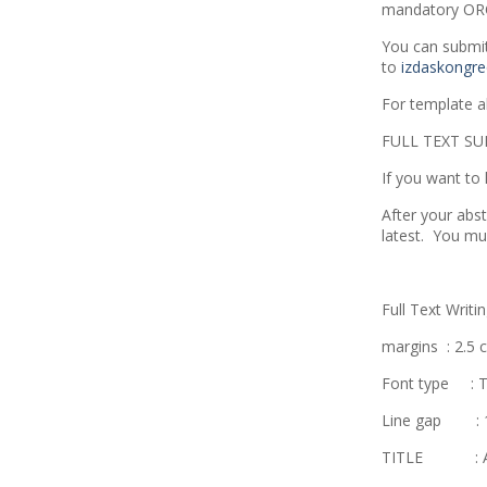
mandatory OR
You can submit
to
izdaskongr
For template a
FULL TEXT S
If you want to 
After your abs
latest. You mu
Full Text Writi
margins : 2.5 
Font type : T
Line gap : 1
TITLE : All 