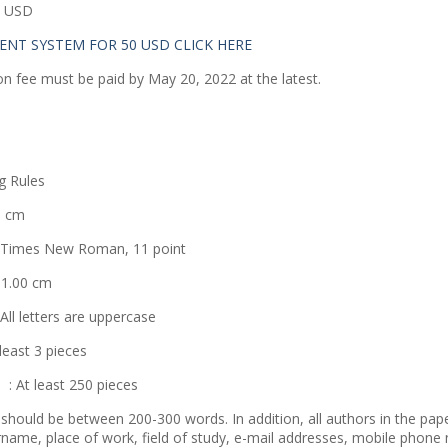
0 USD​
ENT SYSTEM FOR
50 USD CLICK HERE
on fee must be paid by May 20, 2022 at the latest.
g Rules
5 cm
Times New Roman, 11 point
1.00 cm
letters are uppercase
least 3 pieces
At least 250 pieces
 should be between 200-300 words. In addition, all authors in the pa
rname, place of work, field of study, e-mail addresses, mobile phon