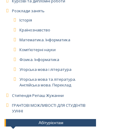
Курсові та дипломні роботи
Розклади занять
Історія
Країнознавство
Математика. Інформатика
Комп’ютерні науки
Фізика. Інформатика
Угорська мова і література
Угорська мова та література.
Англійська мова. Переклад
Стипендія Репаш Жужанни
ГРАНТОВІ МОЖЛИВОСТІ ДЛЯ СТУДЕНТІВ
УУННІ
Абітурієнтам