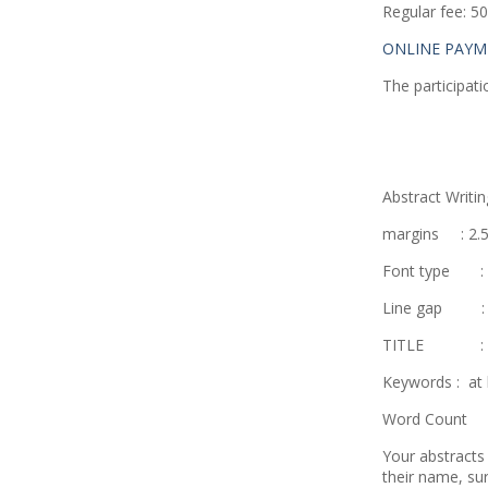
Regular fee: 5
ONLINE PAYM
The participati
​
Abstract Writin
margins : 2.
Font type : 
Line gap : 
TITLE : All 
Keywords : at 
Word Count : 
Your abstracts
their name, su