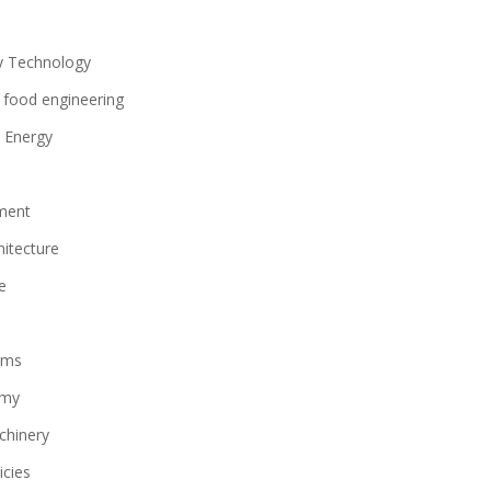
y Technology
f food engineering
 Energy
ment
itecture
e
tems
omy
chinery
icies