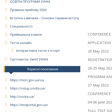
ОСВІТНІ ПРОГРАМИ УУННІ
Правила прийому 2026
Вступна кампанія – Основні терміни вступу
Спеціальності
CONFERENCE
Приймальна комісія
APPLICATION
Тести онлайн
Інтерактивні тести з історії
20 May 2022
Гуртожиток УжНУ УУННІ
REGISTRATIO
20-25 May 20
Корисні посилання
PROGRAM A
https://mon.gov.ua/ua
27 May 2022
https://vstup.osvita.ua/
CONFERENCE 
http://osvita.ua/
04-06 June 20
https://testportal.gov.ua/
FULL TEXT S