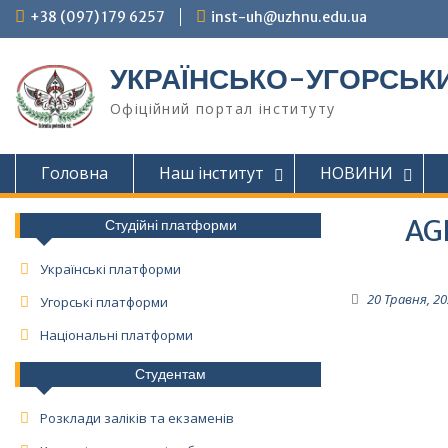
Skip
+38 (097) 179 6257
inst-uh@uzhnu.edu.ua
to
content
УКРАЇНСЬКО-УГОРСЬКИ
Офіційний портал інституту
Головна
Наш інститут
НОВИНИ
AG
Студійні платформи
Українські платформи
20 Травня, 2
Угорські платформи
Національні платформи
Студентам
Розклади заліків та екзаменів