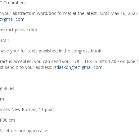
CID numbers.
 your abstracts in word/doc format at the latest. Until May 16, 2022
e@gmail.com
bstract please
click
UBMIT
have your full texts published in the congress book
tract is accepted, you can send your FULL TEXTS until 17:00 on June 1
st send it to your address:
izdaskongre@gmail.com
ng Rules
cm
imes New Roman, 11 point
.00 cm
letters are uppercase