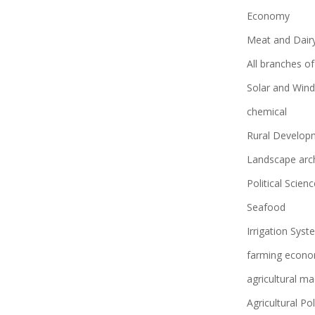
Economy
Meat and Dair
All branches o
Solar and Wind
chemical
Rural Develop
Landscape arch
Political Scienc
Seafood
Irrigation Sys
farming econ
agricultural ma
Agricultural Pol