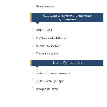
Випускники
Кафедра фізико-математичних
досліджень
Викладачі
Наукова діяльність
Історія кафедри
Перелік курсів
Центр Гунгарології
Співробітники центру
Діяльність центру
Історія центру