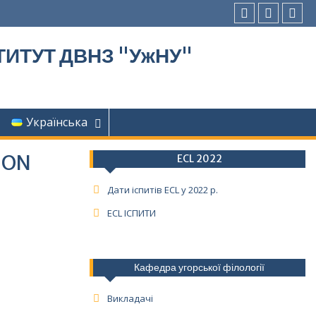
Facebook
youtube
inst
ИТУТ ДВНЗ "УжНУ"
Українська
 ON
ECL 2022
Дати іспитів ECL у 2022 р.
ECL ІСПИТИ
Кафедра угорської філології
Викладачі