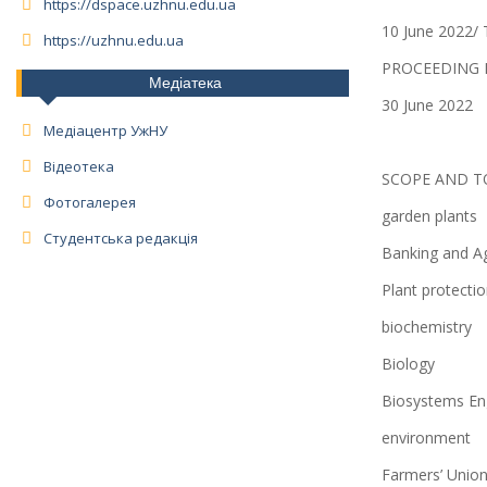
https://dspace.uzhnu.edu.ua
10 June 2022/ T
https://uzhnu.edu.ua
PROCEEDING 
Медіатека
30 June 2022
Медіацентр УжНУ
Відеотека
SCOPE AND T
Фотогалерея
garden plants
Студентська редакція
Banking and Ag
Plant protecti
biochemistry
Biology
Biosystems En
environment
Farmers’ Unio