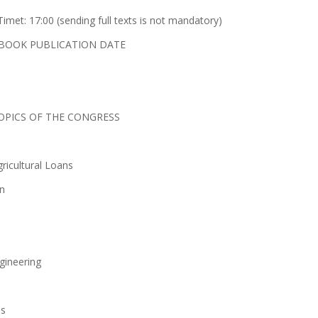
imet: 17:00 (sending full texts is not mandatory)
BOOK PUBLICATION DATE
OPICS OF THE CONGRESS
ricultural Loans
on
gineering
ns