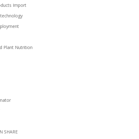
roducts Import
iotechnology
mployment
d Plant Nutrition
inator
ON SHARE