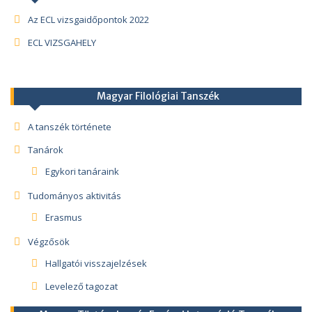
Az ECL vizsgaidőpontok 2022
ECL VIZSGAHELY
Magyar Filológiai Tanszék
A tanszék története
Tanárok
Egykori tanáraink
Tudományos aktivitás
Erasmus
Végzősök
Hallgatói visszajelzések
Levelező tagozat