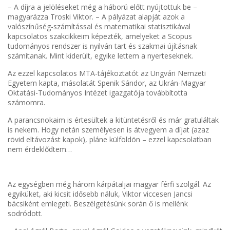
– A díjra a jelöléseket még a háború előtt nyújtottuk be –
magyarázza Troski Viktor. – A pályázat alapját azok a
valószínűség-számítással és matematikai statisztikával
kapcsolatos szakcikkeim képezték, amelyeket a Scopus
tudományos rendszer is nyilván tart és szakmai újításnak
számítanak. Mint kiderült, egyike lettem a nyerteseknek.
Az ezzel kapcsolatos MTA-tájékoztatót az Ungvári Nemzeti
Egyetem kapta, másolatát Spenik Sándor, az Ukrán-Magyar
Oktatási-Tudományos Intézet igazgatója továbbította
számomra.
A parancsnokaim is értesültek a kitüntetésről és már gratuláltak
is nekem. Hogy netán személyesen is átvegyem a díjat (azaz
rövid eltávozást kapok), pláne külföldön – ezzel kapcsolatban
nem érdeklődtem…
Az egységben még három kárpátaljai magyar férfi szolgál. Az
egyiküket, aki kicsit idősebb náluk, Viktor viccesen Jancsi
bácsiként emlegeti. Beszélgetésünk során ő is mellénk
sodródott.