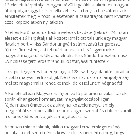
12 elesett kárpátaljai magyar közül legalább 4 ukrán és magyar
állampolgársággal is rendelkezett. Ezt a tényt a hozzátartozók
erősítették meg. A többi 8 esetében a családtagok nem kívántak
ezzel kapcsolatban nyilatkozni.
A teljes körű háborús hadműveletek kezdete (február 24.) után
elesett első kárpátaljaiak között ismét ott találunk egy magyar
fiatalembert – Kiss Sándor ungvári származású tengerészt,
főtörzsőrmestert, aki februárban esett el. Két gyermeket
hagyott maga után. Ukrajna elnöke Kiss Sándort poszthumusz
„A hősiességért” érdemrend III. osztályával tüntette ki.
Ukrajna fegyveres hadereje, így a 128. sz. hegyi dandár soraiban
is több magyar férfi szolgál. Néhányan az ukrán állampolgárság
mellett magyarral is rendelkeznek, de ezzel „nem vágnak fel”.
A közelmúltban Magyarországon zajló parlamenti választások
során elhangzott kormányzati megnyilatkozások igen
fájdalmasan érintették az ukrajnai közvéleményt, amely
megpróbál szembeszállni az orosz agresszorral és ebben számít
a szomszédos országok támogatására is.
Azonban mindazoknak, akik a magyar téma emlegetéséből
politikai tőkét szeretnének kovácsolni, s nem értik meg, hogy