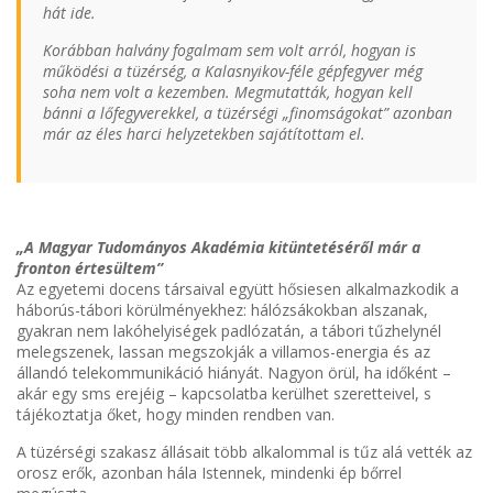
hát ide.
Korábban halvány fogalmam sem volt arról, hogyan is
működési a tüzérség, a Kalasnyikov-féle gépfegyver még
soha nem volt a kezemben. Megmutatták, hogyan kell
bánni a lőfegyverekkel, a tüzérségi „finomságokat” azonban
már az éles harci helyzetekben sajátítottam el.
„A Magyar Tudományos Akadémia kitüntetéséről már a
fronton értesültem”
Az egyetemi docens társaival együtt hősiesen alkalmazkodik a
háborús-tábori körülményekhez: hálózsákokban alszanak,
gyakran nem lakóhelyiségek padlózatán, a tábori tűzhelynél
melegszenek, lassan megszokják a villamos-energia és az
állandó telekommunikáció hiányát. Nagyon örül, ha időként –
akár egy sms erejéig – kapcsolatba kerülhet szeretteivel, s
tájékoztatja őket, hogy minden rendben van.
A tüzérségi szakasz állásait több alkalommal is tűz alá vették az
orosz erők, azonban hála Istennek, mindenki ép bőrrel