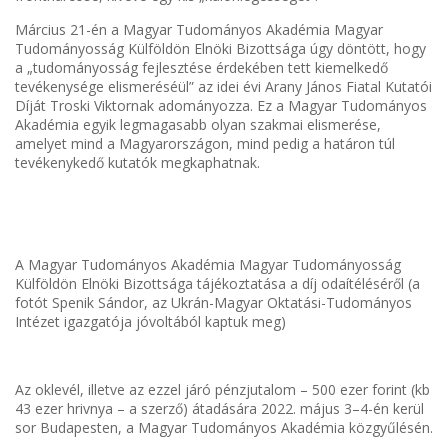
Március 21-én a Magyar Tudományos Akadémia Magyar
Tudományosság Külföldön Elnöki Bizottsága úgy döntött, hogy
a „tudományosság fejlesztése érdekében tett kiemelkedő
tevékenysége elismeréséül” az idei évi Arany János Fiatal Kutatói
Díját Troski Viktornak adományozza. Ez a Magyar Tudományos
Akadémia egyik legmagasabb olyan szakmai elismerése,
amelyet mind a Magyarországon, mind pedig a határon túl
tevékenykedő kutatók megkaphatnak.
A Magyar Tudományos Akadémia Magyar Tudományosság
Külföldön Elnöki Bizottsága tájékoztatása a díj odaítéléséről (a
fotót Spenik Sándor, az Ukrán-Magyar Oktatási-Tudományos
Intézet igazgatója jóvoltából kaptuk meg)
Az oklevél, illetve az ezzel járó pénzjutalom – 500 ezer forint (kb
43 ezer hrivnya – a szerző) átadására 2022. május 3–4-én kerül
sor Budapesten, a Magyar Tudományos Akadémia közgyűlésén.