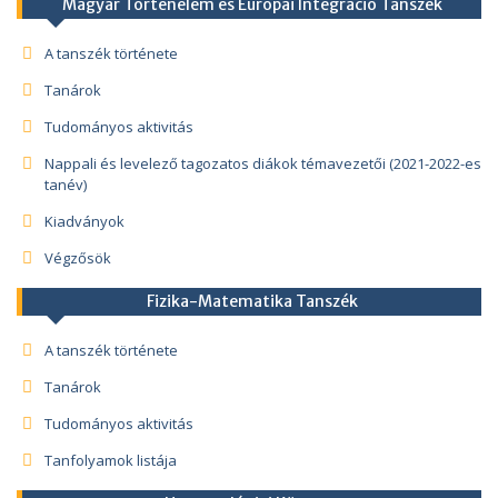
Magyar Történelem és Európai Integráció Tanszék
A tanszék története
Tanárok
Tudományos aktivitás
Nappali és levelező tagozatos diákok témavezetői (2021-2022-es
tanév)
Kiadványok
Végzősök
Fizika-Matematika Tanszék
A tanszék története
Tanárok
Tudományos aktivitás
Tanfolyamok listája