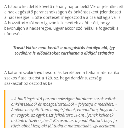
A háború kezdetét követő néhány napon belül Viktor jelentkezett
a hadkiegészítő parancsnokságon és önkéntesként jelentkezett
a hadseregbe. Előtte döntését megosztotta a családtagjaival is.
A hozzátartozói nem igazán lelkesedtek az ötletért, hogy
bevonuljon a hadseregbe, ugyanakkor szó nélkül elfogadták a
döntését.
Troski Viktor nem került a mozgósítás hatálya alá, így
továbbra is előadásokat tarthatna a diákjai számára
A katonai szakirányú besorolás keretében a fizika-matematika
szakos fiatal tudóst a 128. sz. hegyi dandár tüzérségi
szakaszához osztották be.
– A hadkiegészítő parancsnokságon hatalmas sorok voltak
önkéntesekből és mozgósítottakból – folytatja a mesélést. –
Amikor benyújtottam a papírjaimat, elmondtam, hogy ki és
mi vagyok, az egyik tiszt felkiáltott: „Pont ilyenek kellenek
nekünk a tüzérséghez!” Biztosan arra gondolhatott, hogy jó
tüzér abból lesz, aki jól tudja a matematikát. Igy kerültem