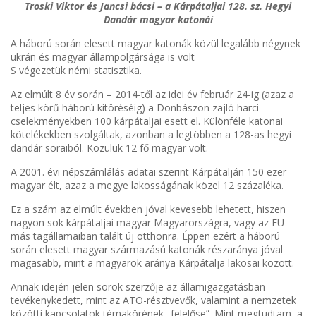
Troski Viktor és Jancsi bácsi – a Kárpátaljai 128. sz. Hegyi
Dandár magyar katonái
A háború során elesett magyar katonák közül legalább négynek
ukrán és magyar állampolgársága is volt
S végezetük némi statisztika.
Az elmúlt 8 év során – 2014-től az idei év február 24-ig (azaz a
teljes körű háború kitöréséig) a Donbászon zajló harci
cselekményekben 100 kárpátaljai esett el. Különféle katonai
kötelékekben szolgáltak, azonban a legtöbben a 128-as hegyi
dandár soraiból. Közülük 12 fő magyar volt.
A 2001. évi népszámlálás adatai szerint Kárpátalján 150 ezer
magyar élt, azaz a megye lakosságának közel 12 százaléka.
Ez a szám az elmúlt években jóval kevesebb lehetett, hiszen
nagyon sok kárpátaljai magyar Magyarországra, vagy az EU
más tagállamaiban talált új otthonra. Éppen ezért a háború
során elesett magyar származású katonák részaránya jóval
magasabb, mint a magyarok aránya Kárpátalja lakosai között.
Annak idején jelen sorok szerzője az államigazgatásban
tevékenykedett, mint az ATO-résztvevők, valamint a nemzetek
közötti kapcsolatok témakörének „felelőse”. Mint megtudtam, a