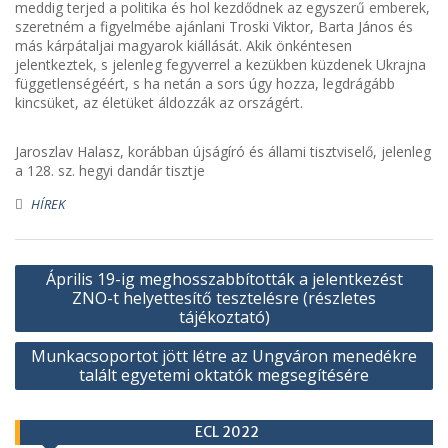
meddig terjed a politika és hol kezdődnek az egyszerű emberek,
szeretném a figyelmébe ajánlani Troski Viktor, Barta János és
más kárpátaljai magyarok kiállását. Akik önkéntesen
jelentkeztek, s jelenleg fegyverrel a kezükben küzdenek Ukrajna
függetlenségéért, s ha netán a sors úgy hozza, legdrágább
kincsüket, az életüket áldozzák az országért.
Jaroszlav Halasz, korábban újságíró és állami tisztviselő, jelenleg
a 128. sz. hegyi dandár tisztje
HÍREK
Bejegyzés
Április 19-ig meghosszabbították a jelentkezést
navigáció
ZNO-t helyettesítő tesztelésre (részletes
tájékoztató)
Munkacsoportot jött létre az Ungváron menedékre
talált egyetemi oktatók megsegítésére
ECL 2022