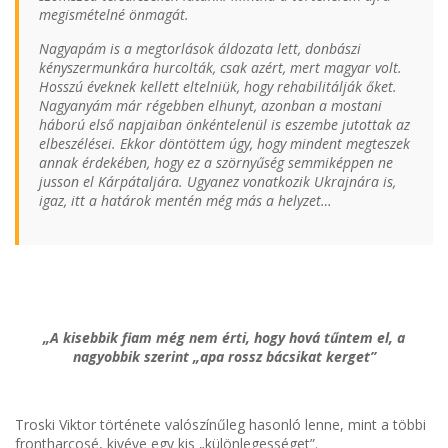
megismételné önmagát.
Nagyapám is a megtorlások áldozata lett, donbászi
kényszermunkára hurcolták, csak azért, mert magyar volt.
Hosszú éveknek kellett eltelniük, hogy rehabilitálják őket.
Nagyanyám már régebben elhunyt, azonban a mostani
háború első napjaiban önkéntelenül is eszembe jutottak az
elbeszélései. Ekkor döntöttem úgy, hogy mindent megteszek
annak érdekében, hogy ez a szörnyűség semmiképpen ne
jusson el Kárpátaljára. Ugyanez vonatkozik Ukrajnára is,
igaz, itt a határok mentén még más a helyzet…
„A kisebbik fiam még nem érti, hogy hová tűntem el, a
nagyobbik szerint „apa rossz bácsikat kerget”
Troski Viktor története valószínűleg hasonló lenne, mint a többi
frontharcosé, kivéve egy kis „különlegességet”.