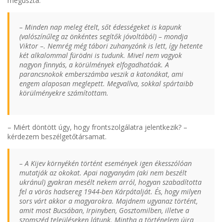
megúszta.
– Minden nap meleg ételt, sőt édességeket is kapunk
(valószínűleg az önkéntes segítők jóvoltából) – mondja
Viktor –. Nemrég még tábori zuhanyzónk is lett, így hetente
két alkalommal fürödni is tudunk. Mivel nem vagyok
nagyon finnyás, a körülmények elfogadhatóak. A
parancsnokok emberszámba veszik a katonákat, ami
engem alaposan meglepett. Megvallva, sokkal spártaibb
körülményekre számítottam.
– Miért döntött úgy, hogy frontszolgálatra jelentkezik? –
kérdezem beszélgetőtársamat.
– A Kijev környékén történt események igen ékesszólóan
mutatják az okokat. Apai nagyanyám (aki nem beszélt
ukránul) gyakran mesélt nekem arról, hogyan szabadította
fel a vörös hadsereg 1944-ben Kárpátalját. És, hogy milyen
sors várt akkor a magyarokra. Majdnem ugyanaz történt,
amit most Bucsában, Irpinyben, Gosztomilben, illetve a
szomszéd teleüléseken látunk. Mintha a történelem újra