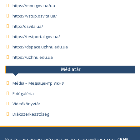
https://mon.gov.ua/ua
https://vstup.osvita.ua/
http://osvita.ua/
https://testportal.gov.ua/
https://dspace.uzhnu.edu.ua
https://uzhnu.edu.ua
Médiatár
Média – Медіацентр УжНУ
Fotógaléria
Videókönyvtár
Diákszerkesztőség
Українсько-угорський навчально-науковий інститут ДВНЗ