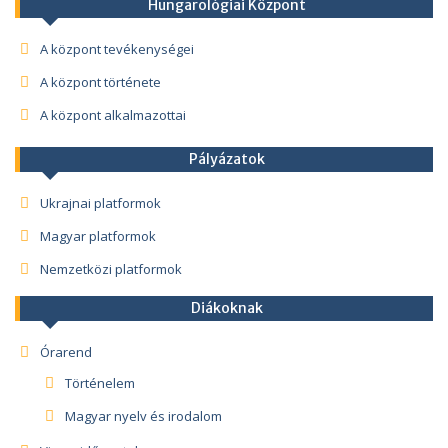
Hungarológiai Központ
A központ tevékenységei
A központ története
A központ alkalmazottai
Pályázatok
Ukrajnai platformok
Magyar platformok
Nemzetközi platformok
Diákoknak
Órarend
Történelem
Magyar nyelv és irodalom