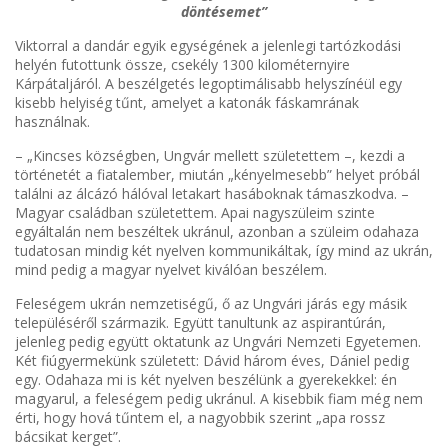
döntésemet”
Viktorral a dandár egyik egységének a jelenlegi tartózkodási
helyén futottunk össze, csekély 1300 kilométernyire
Kárpátaljáról. A beszélgetés legoptimálisabb helyszínéül egy
kisebb helyiség tűnt, amelyet a katonák fáskamrának
használnak.
– „Kincses községben, Ungvár mellett születettem –, kezdi a
történetét a fiatalember, miután „kényelmesebb” helyet próbál
találni az álcázó hálóval letakart hasáboknak támaszkodva. –
Magyar családban születettem. Apai nagyszüleim szinte
egyáltalán nem beszéltek ukránul, azonban a szüleim odahaza
tudatosan mindig két nyelven kommunikáltak, így mind az ukrán,
mind pedig a magyar nyelvet kiválóan beszélem.
Feleségem ukrán nemzetiségű, ő az Ungvári járás egy másik
településéről származik. Együtt tanultunk az aspirantúrán,
jelenleg pedig együtt oktatunk az Ungvári Nemzeti Egyetemen.
Két fiúgyermekünk született: Dávid három éves, Dániel pedig
egy. Odahaza mi is két nyelven beszélünk a gyerekekkel: én
magyarul, a feleségem pedig ukránul. A kisebbik fiam még nem
érti, hogy hová tűntem el, a nagyobbik szerint „apa rossz
bácsikat kerget”.