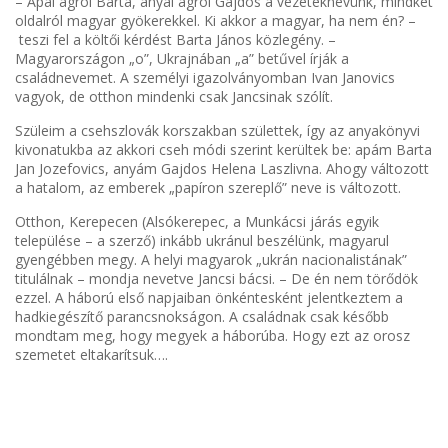
– Apai ágról Barta, anyai ágról Gajdos a vezetéknevünk, mindkét
oldalról magyar gyökerekkel. Ki akkor a magyar, ha nem én? –
teszi fel a költői kérdést Barta János közlegény. –
Magyarországon „o”, Ukrajnában „a” betűvel írják a
családnevemet. A személyi igazolványomban Ivan Janovics
vagyok, de otthon mindenki csak Jancsinak szólít.
Szüleim a csehszlovák korszakban születtek, így az anyakönyvi
kivonatukba az akkori cseh módi szerint kerültek be: apám Barta
Jan Jozefovics, anyám Gajdos Helena Laszlivna. Ahogy változott
a hatalom, az emberek „papíron szereplő” neve is változott.
Otthon, Kerepecen (Alsókerepec, a Munkácsi járás egyik
települése – a szerző) inkább ukránul beszélünk, magyarul
gyengébben megy. A helyi magyarok „ukrán nacionalistának”
titulálnak – mondja nevetve Jancsi bácsi. – De én nem törődök
ezzel. A háború első napjaiban önkéntesként jelentkeztem a
hadkiegészítő parancsnokságon. A családnak csak később
mondtam meg, hogy megyek a háborúba. Hogy ezt az orosz
szemetet eltakarítsuk….