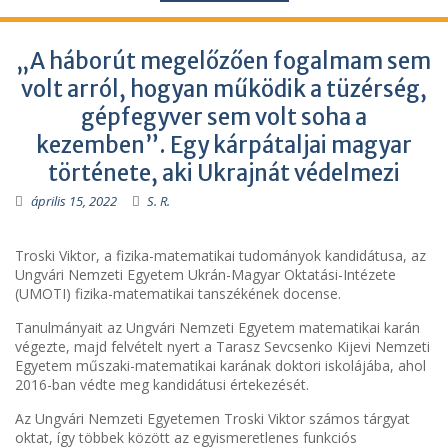
„A háborút megelőzően fogalmam sem
volt arról, hogyan működik a tüzérség,
gépfegyver sem volt soha a
kezemben”. Egy kárpátaljai magyar
története, aki Ukrajnát védelmezi
április 15, 2022
S. R.
Troski Viktor, a fizika-matematikai tudományok kandidátusa, az
Ungvári Nemzeti Egyetem Ukrán-Magyar Oktatási-Intézete
(UMOTI) fizika-matematikai tanszékének docense.
Tanulmányait az Ungvári Nemzeti Egyetem matematikai karán
végezte, majd felvételt nyert a Tarasz Sevcsenko Kijevi Nemzeti
Egyetem műszaki-matematikai karának doktori iskolájába, ahol
2016-ban védte meg kandidátusi értekezését.
Az Ungvári Nemzeti Egyetemen Troski Viktor számos tárgyat
oktat, így többek között az egyismeretlenes funkciós