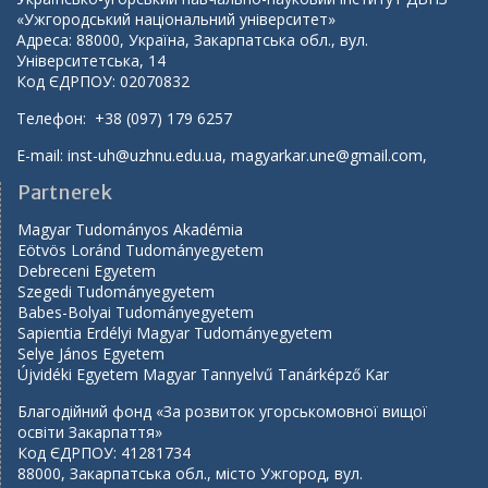
«Ужгородський національний університет»
Адреса: 88000, Україна, Закарпатська обл., вул.
Університетська, 14
Код ЄДРПОУ: 02070832
Телефон: +38 (097) 179 6257
E-mail:
inst-uh@uzhnu.edu.ua
,
magyarkar.une@gmail.com
,
Partnerek
Magyar Tudományos Akadémia
Eötvös Loránd Tudományegyetem
Debreceni Egyetem
Szegedi Tudományegyetem
Babes-Bolyai Tudományegyetem
Sapientia Erdélyi Magyar Tudományegyetem
Selye János Egyetem
Újvidéki Egyetem Magyar Tannyelvű Tanárképző Kar
Благодійний фонд «За розвиток угорськомовної вищої
освіти Закарпаття»
Код ЄДРПОУ: 41281734
88000, Закарпатська обл., місто Ужгород, вул.