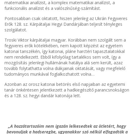
matematikai analízist, a komplex matematikai analízist, a
funkcionális analízist és a valószínűség-számítást.
Pontosabban csak oktatott, hiszen jelenleg az Ukrán Fegyveres
Erők 128. sz. Kárpátaljai Hegyi Dandárjában teljesít tényleges
szolgálatot.
Troski Viktor kárpátaljai magyar. Korábban nem szolgált sem a
fegyveres erők kötelékében, nem kapott képzést az egyetem
katonai tanszékén, így katonai, pláne harctéri tapasztalatokkal
nem rendelkezett. Ebből kifolyólag tartalékos sem volt, így a
mozgósítás jelenlegi hullámának hatálya alá sem került, azaz
tovább folytathatta volna diákjainak oktatását, vagy megfelelő
tudományos munkával foglalkozhatott volna…
Azonban az orosz katonai betörés első napjaiban az egyetemi
tanár önkéntesen jelentkezett a hadkiegészítő parancsnokságon
és a 128. sz. hegyi dandár katonája lett.
„A hozzátartozóim nem igazán lelkesedtek az ötletért, hogy
bevonuljak a hadseregbe, ugyanakkor szó nélkül elfogadták a