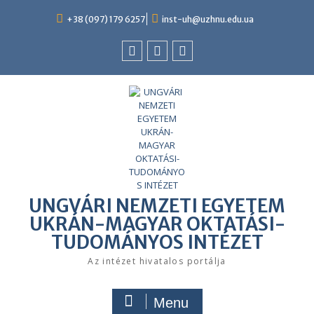
Skip
to
+38 (097) 179 6257
inst-uh@uzhnu.edu.ua
content
Facebook
youtube
instagram
UNGVÁRI NEMZETI EGYETEM
UKRÁN-MAGYAR OKTATÁSI-
TUDOMÁNYOS INTÉZET
Az intézet hivatalos portálja
Menu